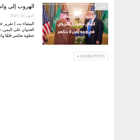
الهروب إلى واش
تقارير
أكتوبر 23, 2025
البيضاء نت | تقرير ف
العدوان على اليمن، ت
خطوة تعكس قلقًا واض
OLDER POSTS