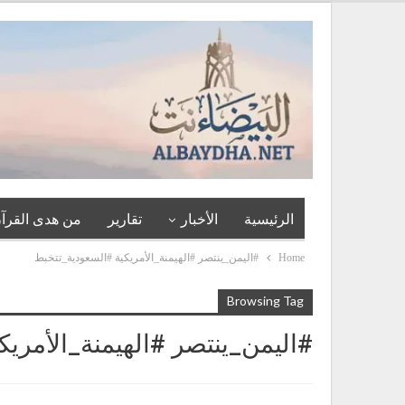
الرئيسية
الأخبار
تقارير
من هدى القرآن
Home
#اليمن_ينتصر #الهيمنة_الأمريكية #السعودية_تتخبط
Browsing Tag
#اليمن_ينتصر #الهيمنة_الأمري