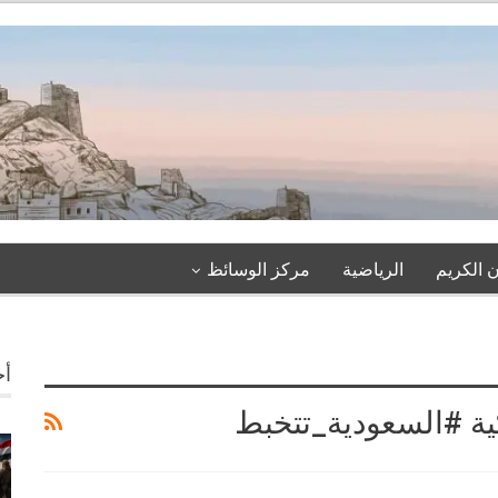
 الكريم
الرياضية
مركز الوسائظ
أخ
كية #السعودية_تتخبط