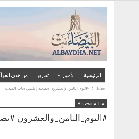
الرئيسية
الأخبار
تقارير
من هدى القرآن
Home
#اليوم_الثامن_والعشرون #تصعيد_إقليمي #باب_المندب
Browsing Tag
#اليوم_الثامن_والعشرون #تصع