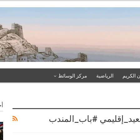
 الكريم
الرياضية
مركز الوسائظ
أخ
يد_إقليمي #باب_المندب