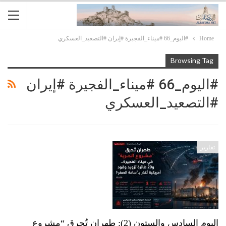
Home
#اليوم_66 #ميناء_الفجيرة #إيران #التصعيد_العسكري
Browsing Tag
#اليوم_66 #ميناء_الفجيرة #إيران
#التصعيد_العسكري
تقارير
اليوم السادس والستون (2): طهران تُحرق “مشروع