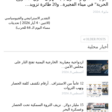
الحرية” في ميناء الفجيرة.. و20 طائرة تزويد…
مايو 4, 2026
التقدير الاستراتيجي والجيوسياسي
(الاثنين - 4 أيار 2026 | تحديثات
مساء اليوم الـ 66 للحرب):
OLDER POSTS
أخبار محلية
ازدواجية معيارية: الخارجية اليمنية تفتح النار على
مجلس الأمن…
أغسطس 8, 2026
12 عاماً من الاستنزاف.. أرقام تكشف كلفة الحصار
ونهب الثروات
أغسطس 8, 2026
15 مليار دولار.. نزيف الثروة السمكية تحت الحصار
وعسكرة البحر