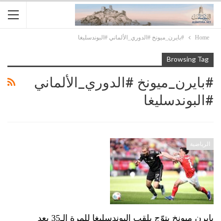
Home
#بايرن_ميونخ #الدوري_الألماني #البوندسليغا
Browsing Tag
#بايرن_ميونخ #الدوري_الألماني
#البوندسليغا
الرياضية
بايرن ميونخ يتوّج بلقب البوندسليغا للمرة الـ35 بعد