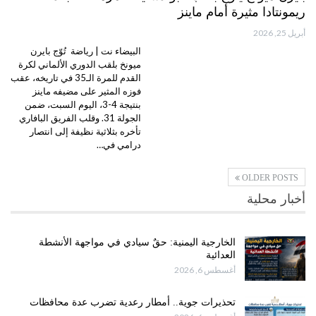
ريمونتادا مثيرة أمام ماينز
أبريل 25, 2026
البيضاء نت | رياضة تُوّج بايرن
ميونخ بلقب الدوري الألماني لكرة
القدم للمرة الـ35 في تاريخه، عقب
فوزه المثير على مضيفه ماينز
بنتيجة 4-3، اليوم السبت، ضمن
الجولة 31. وقلب الفريق البافاري
تأخره بثلاثية نظيفة إلى انتصار
درامي في…
OLDER POSTS
أخبار محلية
الخارجية اليمنية: حقٌ سيادي في مواجهة الأنشطة
العدائية
أغسطس 6, 2026
تحذيرات جوية.. أمطار رعدية تضرب عدة محافظات