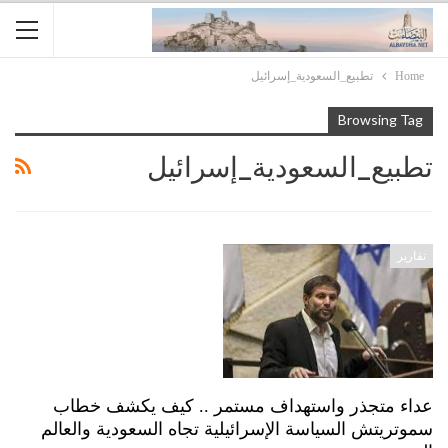
Home
تطبيع_السعودية_إسرائيل
Browsing Tag
تطبيع_السعودية_إسرائيل
تقارير
عداء متجذر واستهداف مستمر .. كيف يكشف خطاب
سموتريتش السياسة الإسرائيلية تجاه السعودية والعالم