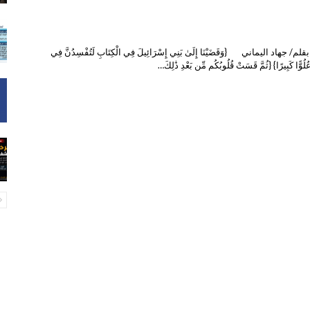
 جهاد اليماني {وَقَضَيْنَا إِلَىٰ بَنِي إِسْرَائِيلَ فِي الْكِتَابِ لَتُفْسِدُنَّ فِي
َ عُلُوًّا كَبِيرًا} {ثُمَّ قَسَتْ قُلُوبُكُم مِّن بَعْدِ ذَٰلِكَ…