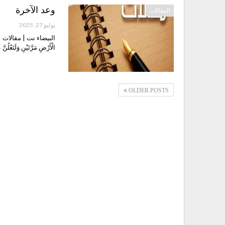
وعد الآخرة
المقالات
يوليو 27, 2025
البيضاء نت | مقالات بقلم/
الْأَرْضِ مَرَّتَيْنِ وَلَتَعْلُنّ
OLDER POSTS