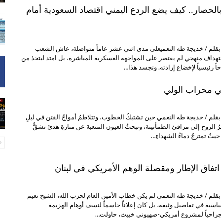
الحصار.. كيف يضع الردع اليمني اقتصاد السعودية أمام
بقلم / خديجة طه النعمي ​على مدى اثني عشر عاماً متواصلة، عاش الشعب
هداف منهجي لم يقتصر على المواجهة العسكرية المباشرة، بل امتد ليتخذ من
ً رئيسياً لإخضاع إرادته. وتجسد هذا…
ي محراب الولي
بقلم / خديجة طه النعمي حين تشتبكُ الخطوب، وتتلاطمُ أمواجُ الفتن في ليلِ
 الروح إلى مرافئ الطمأنينة، وتبحثُ العيون المتعبة عن منارةِ هدىً تشقُّ
حيثُ تمتزجُ دماءُ الشهداءِ…
تفاق الإطار ومقصلة الوهم الأمريكي في لبنان
بقلم / خديجة طه النعمي لم يكن خطاب الأمين العام لحزب الله، الشيخ نعيم
سية في تفاصيل وثيقة، بل كان إعلاناً حاسماً لنسف أوهام الهزيمة
ً جراحياً لمشروع أمريكي-صهيوني خبيث، حاولت…