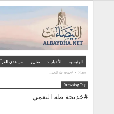
الرئيسية
الأخبار
تقارير
من هدى القرآن
Home
#خديجة طه النعمي
Browsing Tag
#خديجة طه النعمي