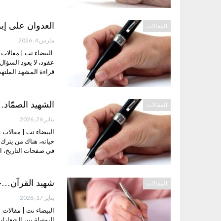
العدوان على إي
المقالات
مارس 4, 2026
البيضاء نت | مقالات 
عقود، لا يعود السؤال
قراءة المشهد الملتهب ا
الشهيد الصمّاد…
المقالات
يناير 26, 2026
البيضاء نت | مقالات 
حياته، هناك من يترك
في صفحات التاريخ، ا
شهيد القرآن…ح
المقالات
يناير 17, 2026
البيضاء نت | مقالات 
البوصلة بين الشعارات