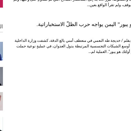
قف، ولم تقرأ الواقع بعين…
يبور” اليمن يواجه حرب الظلّ الاستخباراتية.
ال
بقلم / خديجة طه النعمي في منعطف أمني بالغ الدقة، كشفت وزارة الداخلية
 أوسع الشبكات التجسسية المرتبطة بدول العدوان، في عمليةٍ نوعية حملت
ولئك هو يبور”. العملية لم…