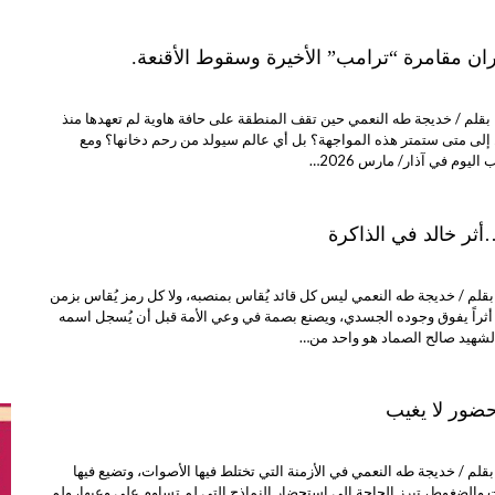
ران مقامرة “ترامب” الأخيرة وسقوط الأقنعة.
بقلم / خديجة طه النعمي حين تقف المنطقة على حافة هاوية لم تعهدها منذ
 إلى متى ستمتر هذه المواجهة؟ بل أي عالم سيولد من رحم دخانها؟ ومع
ليوم في آذار/ مارس 2026…
أثر خالد في الذاكرة
بقلم / خديجة طه النعمي ليس كل قائد يُقاس بمنصبه، ولا كل رمز يُقاس بزمن
 أثراً يفوق وجوده الجسدي، ويصنع بصمة في وعي الأمة قبل أن يُسجل اسمه
لشهيد صالح الصماد هو واحد من…
ضور لا يغيب
بقلم / خديجة طه النعمي في الأزمنة التي تختلط فيها الأصوات، وتضيع فيها
 والضغوط، تبرز الحاجة إلى استحضار النماذج التي لم تساوم على وعيها، ولم