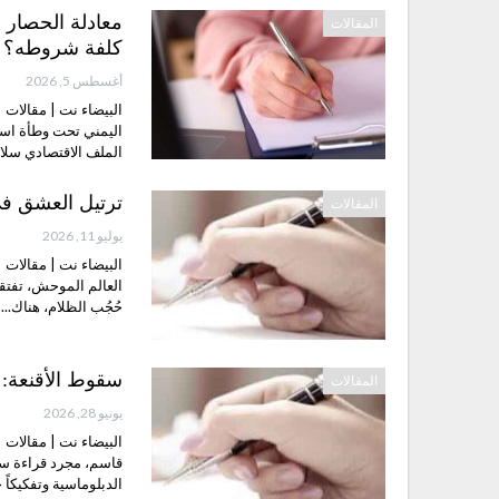
معادلة الحصار ب
المقالات
كلفة شروطه؟
أغسطس 5, 2026
البيضاء نت | مقالات 
اليمني تحت وطأة است
الملف الاقتصادي سلاحا
ترتيل العشق ف
المقالات
يوليو 11, 2026
البيضاء نت | مقالات 
العالم الموحش، تفتقرُ
حُجُب الظلام، هناك... 
سقوط الأقنعة: ا
المقالات
يونيو 28, 2026
البيضاء نت | مقالات 
قاسم، مجرد قراءة سيا
الدبلوماسية وتفكيكا