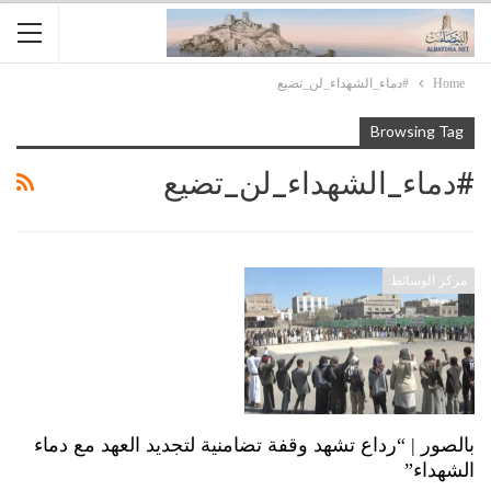
Home
#دماء_الشهداء_لن_تضيع
Browsing Tag
#دماء_الشهداء_لن_تضيع
مركز الوسائظ
بالصور | “رداع تشهد وقفة تضامنية لتجديد العهد مع دماء
الشهداء”