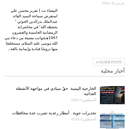
مارس 15, 2026
البيضاء نت | تقرير محسن علي
استعرض سماحة السيد القائد
عبدالملك بدرالدين الحوثي ”
يحفظه الله” في محاضراته
الرمضانية الخامسة والعشرون
1447هـجوانب مضيئة من دعاء نبي
الله موسى عليه السلام، مستخلصًا
منها دروسًا قيادية وإيمانية بالغة…
OLDER POSTS
أخبار محلية
الخارجية اليمنية: حقٌ سيادي في مواجهة الأنشطة
العدائية
أغسطس 6, 2026
تحذيرات جوية.. أمطار رعدية تضرب عدة محافظات
أغسطس 6, 2026