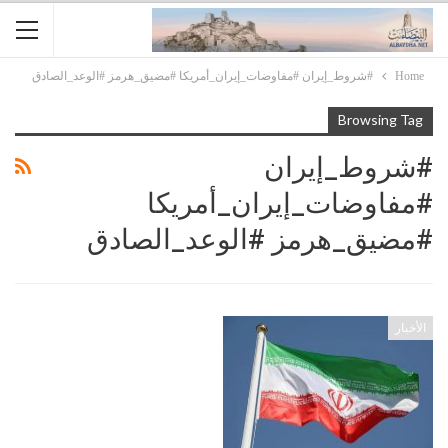
Home
#شروط_إيران #مفاوضات_إيران_أمريكا #مضيق_هرمز #الوعد_الصادق
Browsing Tag
#شروط_إيران
#مفاوضات_إيران_أمريكا
#مضيق_هرمز #الوعد_الصادق
الأخبار