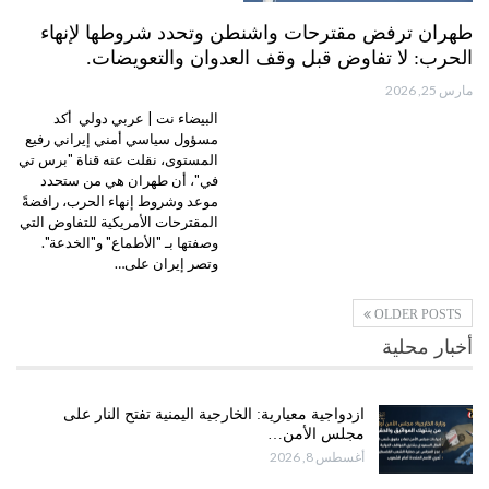
طهران ترفض مقترحات واشنطن وتحدد شروطها لإنهاء
الحرب: لا تفاوض قبل وقف العدوان والتعويضات.
مارس 25, 2026
البيضاء نت | عربي دولي أكد
مسؤول سياسي أمني إيراني رفيع
المستوى، نقلت عنه قناة "برس تي
في"، أن طهران هي من ستحدد
موعد وشروط إنهاء الحرب، رافضةً
المقترحات الأمريكية للتفاوض التي
وصفتها بـ "الأطماع" و"الخدعة".
وتصر إيران على…
OLDER POSTS
أخبار محلية
ازدواجية معيارية: الخارجية اليمنية تفتح النار على
مجلس الأمن…
أغسطس 8, 2026