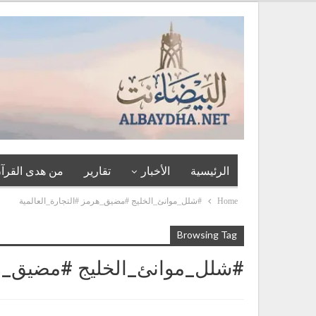
الرئيسية
الأخبار
تقارير
من هدى القرآن
Home
#شلل_موانئ_الخليج #مضيق_هرمز #التجارة_العالمية
Browsing Tag
#شلل_موانئ_الخليج #مضيق_هرم