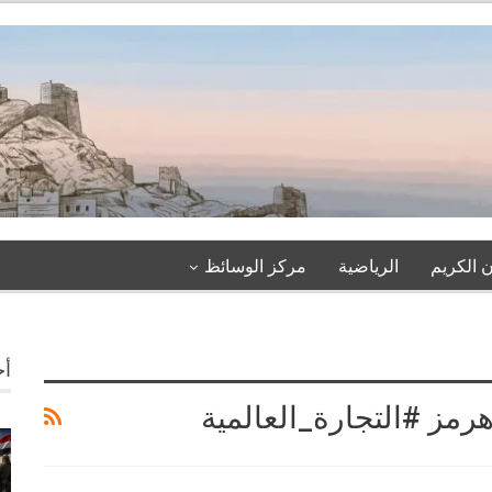
 الكريم
الرياضية
مركز الوسائظ
أخ
ز #التجارة_العالمية