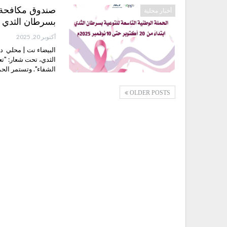
صندوق مكافحة ا
أخبار محلية
بسرطان الثدي
أكتوبر 20, 2025
البيضاء نت | محلي د
الثدي، تحت شعار: "ت
الشفاء". وتستمر الحملة في ا
OLDER POSTS