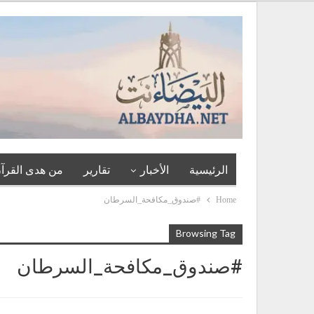
الرئيسية
الأخبار
تقارير
من هدى القرآن
Home
#صندوق_مكافحة_السرطان
Browsing Tag
#صندوق_مكافحة_السرطان