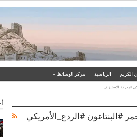
 الكريم
الرياضية
مركز الوسائظ
يكي #معركة_الاستنزاف
أخ
مر #البنتاغون #الردع_الأمريكي