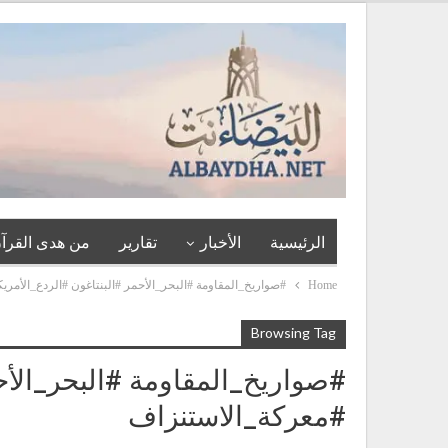
الرئيسية
الأخبار
تقارير
من هدى القرآن
Home
#صواريخ_المقاومة #البحر_الأحمر #البنتاغون #الردع_الأمر
Browsing Tag
#صواريخ_المقاومة #البحر_الأح
#معركة_الاستنزاف