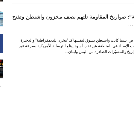
ة”: صواريخ المقاومة تلتهم نصف مخزون واشنطن وتفتح
”…
خاص بينما كانت واشنطن تسوق لنفسها كـ "مخزن للديمقراطية" والذخيرة
 الإسناد في المنطقة عن ثقب أسود يبتلع الترسانة الأمريكية بسرعة غير
ريخ والمسيّرات الصادرة من اليمن ولبنان…