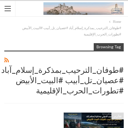
Home
#طوفان_الترحيب_بمذكرة_إسلام_آباد #عصيان_تل_أبيب #البيت_الأبيض
#تطورات_الحرب_الإقليمية
Browsing Tag
#طوفان_الترحيب_بمذكرة_إسلام_آباد
#عصيان_تل_أبيب #البيت_الأبيض
#تطورات_الحرب_الإقليمية
تقارير