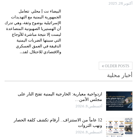
أكتوبر 28, 2025
البيضاء نت | محلي تتعامل
الجمهورية اليمنية مع التهديدات
الإسرائيلية بوضوح وثقة، وهي تدرك
أن الهستيريا الصهيونية المتصاعدة
ليست إلا نتيجة مباشرة للأوجاع
التي سببتها الضربات اليمنية
الدقيقة في العمق العسكري
والاقتصادي للاحتلال. لقد…
OLDER POSTS
أخبار محلية
ازدواجية معيارية: الخارجية اليمنية تفتح النار على
مجلس الأمن…
أغسطس 8, 2026
12 عاماً من الاستنزاف.. أرقام تكشف كلفة الحصار
ونهب الثروات
أغسطس 8, 2026