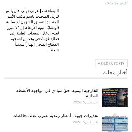
أكتوبر 22, 2025
البيضاء نت | عربي دولي قال يانس
ليرك، المتحدث باسم مكتب الأمم
المتحدة لتنسيق الشؤون الإنسانية
(أوتشا)، اليوم الأربعاء، إن "لا مبرر
لعدم إدخال المعدات الطبية إلى
قطاع غزة"، في وقت يواجه فيه
القطاع الصحي انهياراً شديداً
نتيجة…
OLDER POSTS
أخبار محلية
الخارجية اليمنية: حقٌ سيادي في مواجهة الأنشطة
العدائية
أغسطس 6, 2026
تحذيرات جوية.. أمطار رعدية تضرب عدة محافظات
أغسطس 6, 2026