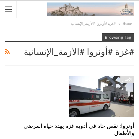
Home
#غزة #أونروا #الأزمة_الإنسانية
Browsing Tag
#غزة #أونروا #الأزمة_الإنسانية
الأخبار
أونروا: نقص حاد في أدوية غزة يهدد حياة المرضى
والأطفال