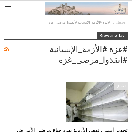
Home
#غزة #الأزمة_الإنسانية #أنقذوا_مرضى_غزة
Browsing Tag
#غزة #الأزمة_الإنسانية
#أنقذوا_مرضى_غزة
الأخبار
تحذير أممي: نقص الأدوية يهدد حياة مرضى الأمراض