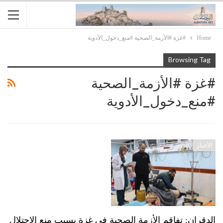
Home
#غزة #الأزمة_الصحية #منع_دخول_الأدوية
Browsing Tag
#غزة #الأزمة_الصحية
#منع_دخول_الأدوية
الأخبار
الدقران: تفاقم الأزمة الصحية في غزة بسبب منع الاحتلال