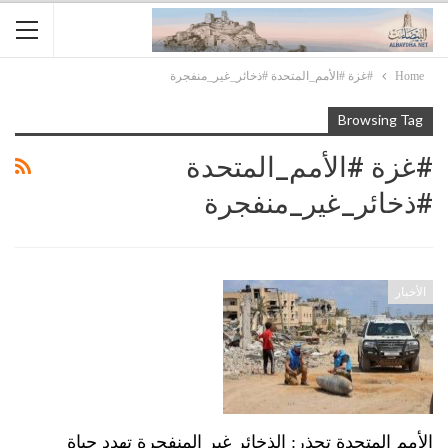
Home
#غزة #الأمم_المتحدة #ذخائر_غير_منفجرة
Browsing Tag
#غزة #الأمم_المتحدة
#ذخائر_غير_منفجرة
الأخبار
الأمم المتحدة تحذر: الذخائر غير المنفجرة تهدد حياة