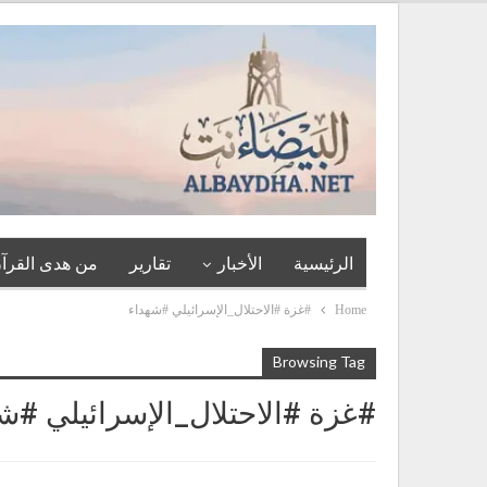
الرئيسية
الأخبار
تقارير
من هدى القرآن
Home
#غزة #الاحتلال_الإسرائيلي #شهداء
Browsing Tag
#غزة #الاحتلال_الإسرائيلي #ش