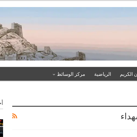
 الكريم
الرياضية
مركز الوسائظ
أخ
هداء