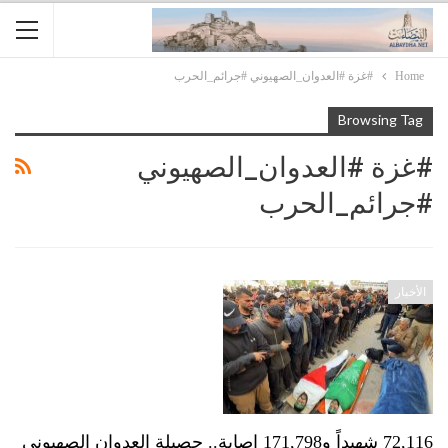
Home
#غزة #العدوان_الصهيوني #جرائم_الحرب
Browsing Tag
#غزة #العدوان_الصهيوني
#جرائم_الحرب
الأخبار
72,116 شهيداً و171,798 إصابة.. حصيلة العدوان الصهيوني