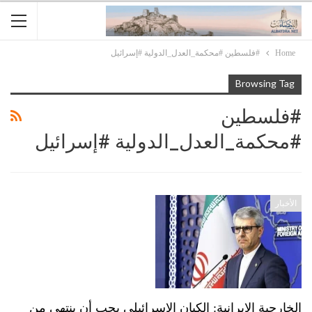
Home
#فلسطين #محكمة_العدل_الدولية #إسرائيل
Browsing Tag
#فلسطين
#محكمة_العدل_الدولية #إسرائيل
الأخبار
الخارجية الإيرانية: الكيان الإسرائيلي يجب أن ينتهي من