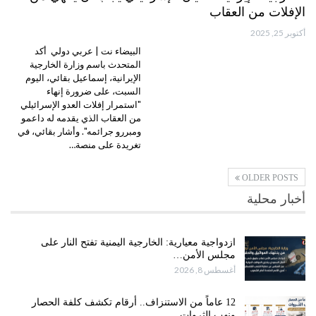
الإفلات من العقاب
أكتوبر 25, 2025
البيضاء نت | عربي دولي أكد
المتحدث باسم وزارة الخارجية
الإيرانية، إسماعيل بقائي، اليوم
السبت، على ضرورة إنهاء
"استمرار إفلات العدو الإسرائيلي
من العقاب الذي يقدمه له داعمو
ومبررو جرائمه". وأشار بقائي، في
تغريدة على منصة…
OLDER POSTS
أخبار محلية
ازدواجية معيارية: الخارجية اليمنية تفتح النار على
مجلس الأمن…
أغسطس 8, 2026
12 عاماً من الاستنزاف.. أرقام تكشف كلفة الحصار
ونهب الثروات