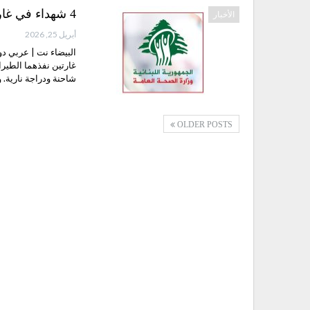
4 شهداء في غارتين إسرائيليتين على يحمر الشقيف جنوب لبنان
الأخبار
أبريل 25, 2026
البيضاء نت | عربي دو
غارتين نفذهما الطيرا
شاحنة ودراجة نارية. 
OLDER POSTS