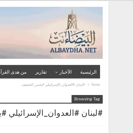
الرئيسية
الأخبار
تقارير
من هدى القرآن
Home
#لبنان #العدوان_الإسرائيلي #يحمر_الشقيف
Browsing Tag
#لبنان #العدوان_الإسرائيلي 