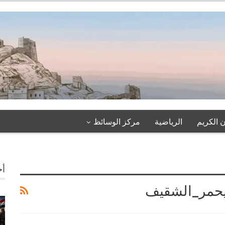
 الكريم
الرياضية
مركز الوسائظ
أخ
#يحمر_الشقيف