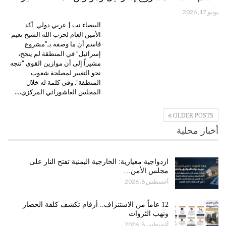
يونيو 17, 2026
البيضاء نت | عربي دولي أكد
الأمين العام لحزب الله الشيخ نعيم
قاسم أن ما وصفه بـ”مشروع
إسرائيل” في المنطقة لم ينجح،
مشيراً إلى أن موازين القوى “تتجه
نحو التغيير لمصلحة شعوب
المنطقة”. وفي كلمة له خلال
المجلس العاشورائي المركزي،…
OLDER POSTS
أخبار محلية
ازدواجية معيارية: الخارجية اليمنية تفتح النار على
مجلس الأمن…
أغسطس 8, 2026
12 عاماً من الاستنزاف.. أرقام تكشف كلفة الحصار
ونهب الثروات
أغسطس 8, 2026