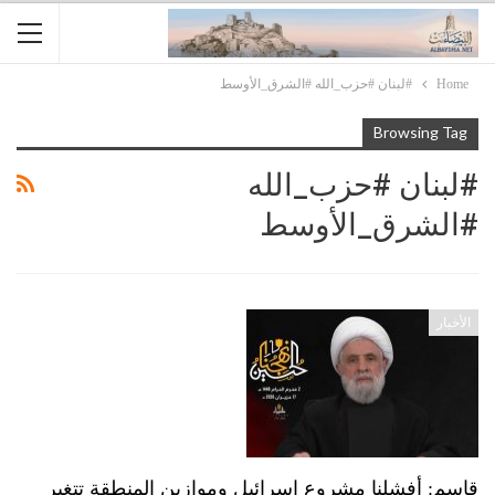
Home
#لبنان #حزب_الله #الشرق_الأوسط
Browsing Tag
#لبنان #حزب_الله
#الشرق_الأوسط
الأخبار
قاسم: أفشلنا مشروع إسرائيل وموازين المنطقة تتغير