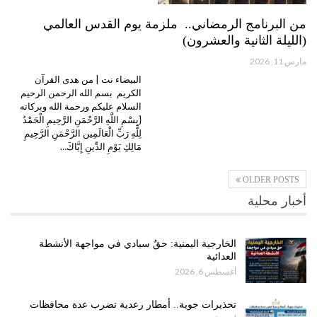
من البرنامج الرمضاني.. ملزمة يوم القدس العالمي
(الليلة الثانية والعشرون)
مارس 11, 2026
البيضاء نت | من هدى القرآن
الكريم بسم الله الرحمن الرحيم
السلام عليكم ورحمة الله وبركاته
{بِسْمِ اللَّهِ الرَّحْمَنِ الرَّحِيمِ الْحَمْدُ
لِلَّهِ رَبِّ الْعَالَمِين الرَّحْمَنِ الرَّحِيمِ
مَالِكِ يَوْمِ الدِّينِ إِيَّاكَ…
OLDER POSTS
أخبار محلية
الخارجية اليمنية: حقٌ سيادي في مواجهة الأنشطة
العدائية
أغسطس 6, 2026
تحذيرات جوية.. أمطار رعدية تضرب عدة محافظات