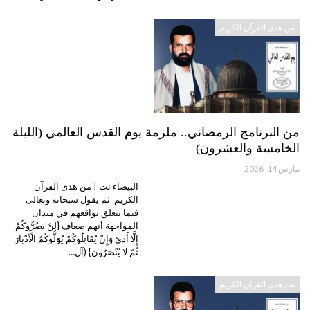
من هدى القرآن الكريم
من البرنامج الرمضاني.. ملزمة يوم القدس العالمي (الليلة
الخامسة والعشرون)
مارس 14, 2026
البيضاء نت | من هدى القرآن
الكريم ثم يقول سبحانه وتعالى
فيما يتعلق بواقعهم في ميدان
المواجهة أنهم ضعاف {لَنْ يَضُرُّوكُمْ
إِلَّا أَذىً وَإِنْ يُقَاتِلُوكُمْ يُوَلُّوكُمُ الْأَدْبَارَ
ثُمَّ لا يُنْصَرُونَ} (آل…
من هدى القرآن الكريم