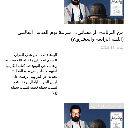
من البرنامج الرمضاني.. ملزمة يوم القدس العالمي
(الليلة الرابعة والعشرون)
مارس 13, 2026
البيضاء نت | من هدى القرآن
الكريم لنعد إلى ما قاله الله سبحانه
وتعالى عن اليهود في كتابه الكريم؛
لنفهم ما قلناه في هذه العجالة:
تحدث عن قدرتهم الرهيبة على
لبس الحق بالباطل، وهذه قضية
ليست سهله قضية ليست سهلة
{وَلاَ…
من هدى القرآن الكريم