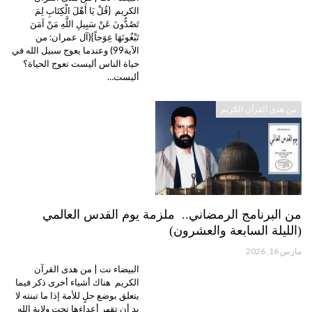
الكريم {قُلْ يَا أَهْلَ الْكِتَابِ لِمَ
تَصُدُّونَ عَنْ سَبِيلِ اللَّهِ مَنْ آمَنَ
تَبْغُونَهَا عِوَجاً}(آل عمران: من
الآية99) وعندما يعوج سبيل الله في
حياة الناس أليست تعوج الحياة؟
أليست…
من هدى القرآن الكريم
من البرنامج الرمضاني.. ملزمة يوم القدس العالمي
(الليلة السابعة والعشرون)
مارس 16, 2026
البيضاء نت | من هدى القرآن
الكريم هناك أشياء أخرى ذكر فيما
يتعلق بوضع حلٍ للأمة إذا ما تبنته لا
بد أن تقهر أعداءها تحت ولاية الله