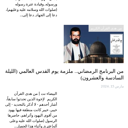
ورسوله, وقيادة عترة رسوله
(صلوات الله وسلامه عليه وعليهم)،
دعا إلى الجهاد, دعا إلى…
من هدى القرآن الكريم
من البرنامج الرمضاني.. ملزمة يوم القدس العالمي (الليلة
السادسة والعشرون)
مارس 15, 2026
البيضاء نت | من هدى القرآن
الكريم لإخوة الذين تحدثوا سابقاً،
أشار أحدهم - لا أذكر بالتحديد - إلى
خيبر، خيبر كانت منطقة فيها يهود
من أقوى اليهود وأثراهم، حاصرها
الرسول (صلوات الله عليه وعلى
آله) فترة, وأثناء هذا الحصار…