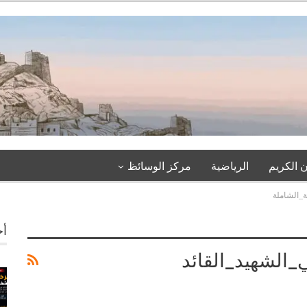
 الكريم
الرياضية
مركز الوسائظ
ة_الشاملة
أخ
الشهيد_القائد