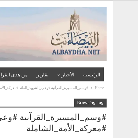
الرئيسية
الأخبار
تقارير
من هدى القرآن
Home
#وسم_المسيرة_القرآنية #وعي_الشهيد_القائد #معركة_الأم
Browsing Tag
#وسم_المسيرة_القرآنية #وعي_
#معركة_الأمة_الشاملة