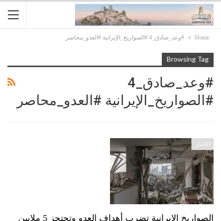
Home
#وعد_صادق_4 #الصواريخ_الإيرانية #العدو_محاصر
Browsing Tag
#وعد_صادق_4
#الصواريخ_الإيرانية #العدو_محاصر
الأخبار
الصواريخ الإيرانية تضرب أهداف العدو وتحتجز 5 ملايين