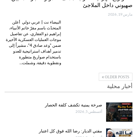
صهيوني داخل الملاجئ
مارس 19, 2026
البيضاء نت | عربي دولي أعلن
المتحدّث باسم مقرّ خاتم الأنبياء،
إبراهيم ذو الفقاري، عن تفاصيل
موجات العمليات العسكرية الأخيرة
ضمن "وعد صادق 4"، مشيراً إلى
تدمير أهداف استراتيجية للعدو
باستخدام صواريخ متطورة
ونقطوية دقيقة. وشملت…
OLDER POSTS
أخبار محلية
صرخة يمنية تكشف كلفة الحصار
أغسطس 5, 2026
مفتي الديار: رضا الله فوق كل اعتبار