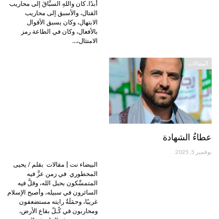
أبدًا. كان واللهِ السبَّاقَ إلى محاريب
القتال، والأسبق إلى محاريب
الابتهال، وكان يسبق الأقوال
بالأفعال، وكان في الطاعة رمز
الامتثال،…
المقالات
عطاءُ الشهادة
نوفمبر 5, 2025
البيضاء نت | مقالات بقلم / يحيى
المحطوري في زمن عزَّ فيه
المتمسِّكون بحبل الله، وقلَّ فيه
السائرون في سبيله، وأصبح الإسلام
غريبًا، وحمَلَةُ رايته مستضعفون
ومحاربون في كُـلّ بقاع الأرض،