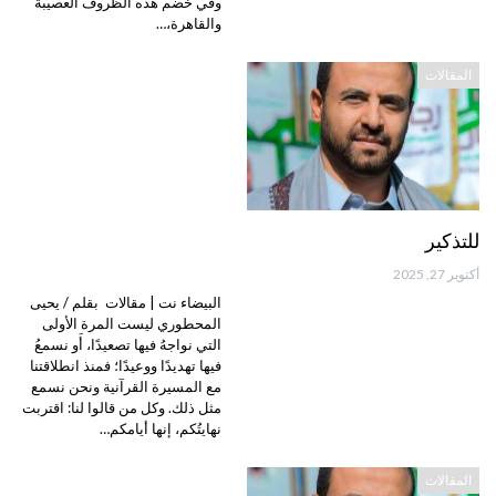
وفي خضم هذه الظروف العصيبة
والقاهرة،…
المقالات
للتذكير
أكتوبر 27, 2025
البيضاء نت | مقالات بقلم / يحيى
المحطوري ليست المرة الأولى
التي نواجهُ فيها تصعيدًا، أَو نسمعُ
فيها تهديدًا ووعيدًا؛ فمنذ انطلاقتنا
مع المسيرة القرآنية ونحن نسمع
مثل ذلك. وكل من قالوا لنا: اقتربت
نهايتُكم، إنها أيامكم…
المقالات