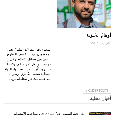
أوهامُ الخَـوَنة
أكتوبر 19, 2025
البيضاء نت | مقالات بقلم / يحيى
المحطوري من يتابعْ نبضَ الشارع
اليمني في وسائل الإعلام، وفي
مواقع التواصل الاجتماعي، يلاحظْ
مستوى تأثُّر الناس باستشهاد اللواء
المجاهد محمد الغُمَاري، رضوان
الله عليه. مشاعر مختلطة بين…
OLDER POSTS
أخبار محلية
الخارجية اليمنية: حقٌ سيادي في مواجهة الأنشطة