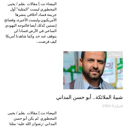
البيضاء نت | مقالات بقلم / يحيى
المحطوري ليست "المثلية" أول
جريمة فساد أخلاقي ينشرها
الأمريكيون وليست الأخيرة، وفضائح
إبستين كذلك أيضا فالتوجه اليهودي
الساعي في الأرض فسادا لن
يتوقف عند حد. وكما شاهدنا أمريكا
كيف فرضت…
المقالات
شبيهُ الملائكة.. أبو حسن المداني
فبراير 4, 2026
البيضاء نت | مقالات بقلم / يحيى
المحطوري لم يكن أبو حسن
المداني -رضوان الله عليه- مثلنا