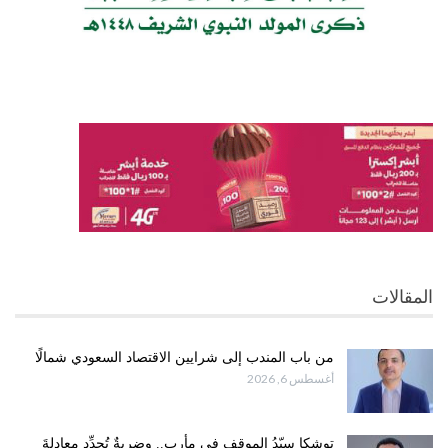
المقالات
من باب المندب إلى شرايين الاقتصاد السعودي شمالًا
أغسطس 6, 2026
توشكا سيّدُ الموقف في مأرب.. وضربةٌ تُجدِّد معادلةَ