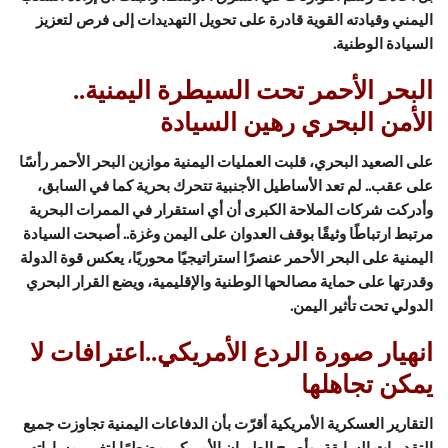
اليمني وقيادته القوية قادرة على تحويل التهديدات إلى فرص لتعزيز
السيادة الوطنية.
البحر الأحمر تحت السيطرة اليمنية..
الأمن البحري رهين السيادة
على الصعيد البحري، قلبت العمليات اليمنية موازين البحر الأحمر رأسًا
على عقب.. لم تعد الأساطيل الأجنبية تتحرك بحرية كما في السابق،
وأدركت شركات الملاحة الكبرى أن أي استقرار في الممرات البحرية
مرتبط ارتباطًا وثيقًا بوقف العدوان على اليمن وغزة.. أصبحت السيادة
اليمنية على البحر الأحمر عنصرًا استراتيجيًا محوريًا، يعكس قوة الدولة
وقدرتها على حماية مصالحها الوطنية والإقليمية، ويضع القرار البحري
الدولي تحت تأثير اليمن.
انهيار صورة الردع الأمريكي..اعترافات لا
يمكن تجاهلها
التقارير العسكرية الأمريكية أقرّت بأن الدفاعات اليمنية تجاوزت جميع
التقديرات السابقة، وأصبح الطيران الأمريكي مضطرًا لتغيير مساراته