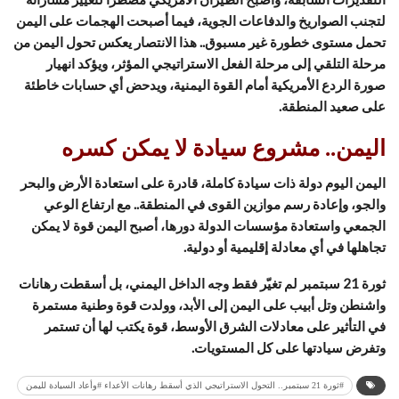
لتجنب الصواريخ والدفاعات الجوية، فيما أصبحت الهجمات على اليمن
تحمل مستوى خطورة غير مسبوق.. هذا الانتصار يعكس تحول اليمن من
مرحلة التلقي إلى مرحلة الفعل الاستراتيجي المؤثر، ويؤكد انهيار
صورة الردع الأمريكية أمام القوة اليمنية، ويدحض أي حسابات خاطئة
على صعيد المنطقة.
اليمن.. مشروع سيادة لا يمكن كسره
اليمن اليوم دولة ذات سيادة كاملة، قادرة على استعادة الأرض والبحر
والجو، وإعادة رسم موازين القوى في المنطقة.. مع ارتفاع الوعي
الجمعي واستعادة مؤسسات الدولة دورها، أصبح اليمن قوة لا يمكن
تجاهلها في أي معادلة إقليمية أو دولية.
ثورة 21 سبتمبر لم تغيّر فقط وجه الداخل اليمني، بل أسقطت رهانات
واشنطن وتل أبيب على اليمن إلى الأبد، وولدت قوة وطنية مستمرة
في التأثير على معادلات الشرق الأوسط، قوة يكتب لها أن تستمر
وتفرض سيادتها على كل المستويات.
#ثورة 21 سبتمبر.. التحول الاستراتيجي الذي أسقط رهانات الأعداء #وأعاد السيادة لليمن