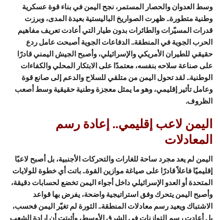
وسط العدوان والحصار المستمر، نجح اليمن في بناء قوة عسكرية
وطنية متطورة.. ظهرت الصواريخ الباليستية بعيدة المدى، وبرزت
قدرات المسيّرات والطائرات بدون طيار التي أعادت تعريف مفاهيم
الحرب الجوية في المنطقة.. الدفاعات الجوية أصبحت عامل ردع
حقيقي للطيران الأمريكي والإسرائيلي، وأصبح الجيش اليمني قادرًا
على صناعة سلاحه بنفسه، معتمدًا على الابتكار المحلي والكفاءات
الوطنية.. لقد تحول اليمن من متلقي للسلاح والدعم إلى صانع قوة
وعامل تأثير إقليمي، وهو ما يمثل معجزة وطنية حقيقية وسط أصعب
الظروف.
اليمن لاعب إقليمي.. إعادة رسم
المعادلات
اليمن لم يعد مجرد ساحة للغارات والتحركات الأجنبية، بل أصبح لاعبًا
إقليميًا فاعلاً قادرًا على صياغة موازين القوة.. باتت أي خطوة للولايات
المتحدة أو العدو الإسرائيلي داخل أجواء اليمن تخضع لحسابات دقيقة،
وأصبح اليمن يتحرك وفق استراتيجية واضحة، يفرض بها قواعد
الاشتباك ويعيد رسم معادلات المنطقة.. الثورة لم تغيّر اليمن فحسب،
بل أعادت رسم التوازنات في الشرق الأوسط، وأثبتت أن إرادة الشعب