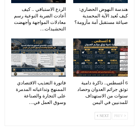
هندسة النهوض الحضاري:
الردع الاستباقي .. كيف
كيف تُعيد الآية المحمدية
أعادت الضربة النوعية رسم
صياغة مستقبل أمة مأزومة؟
معادلات المواجهة وأجهضت
التحشيدات…
تقارير
تقارير
6 أغسطس.. ذاكرة دامية
فاتورة التعذيب الاقتصادي
توثق جرائم العدوان وحصاد
الممنهج وتداعياته المدمرة
سنوات من الاستهداف
على التجارة والصناعة
للمدنيين في اليمن
وسوق العمل في…
NEXT
PREV