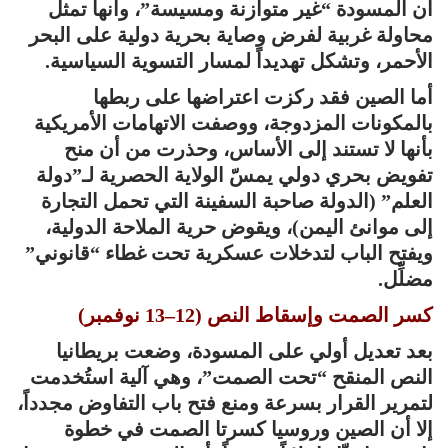
أن المسودة “غير متوازنة ومسيسة”، وأنها تمثل
محاولة غربية لفرض وصاية بحرية دولية على البحر
الأحمر، وتشكل تهديداً لمسار التسوية السياسية.
أما الصين فقد ركزت اعتراضها على ربطها
بالمكونات المزدوجة، ووصفت الاتهامات الأمريكية
بأنها لا تستند إلى الأساس، وحذرت من أن منح
تفويض بحري دولي يمسّ الولاية الحصرية لـ”دولة
العلم” (الدولة صاحبة السفينة التي تحمل التجارة
إلى موانئ اليمن)، ويقوض حرية الملاحة الدولية،
ويفتح الباب لتدخلات عسكرية تحت غطاء “قانوني”
مضلِّل.
كسر الصمت وإسقاط النص (12–13 نوفمبر)
بعد تعديل أولي على المسودة، وضعت بريطانيا
النص المنقح “تحت الصمت”، وهي آلية استُخدمت
لتمرير القرار بسرعة ومنع فتح باب التفاوض مجدداً،
إلا أن الصين وروسيا كسرتا الصمت في خطوة