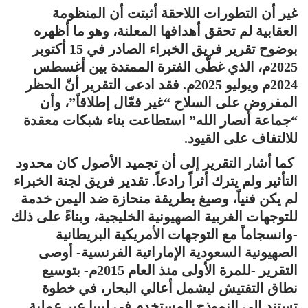
غير أن التطورات اللاحقة أثبتت أن المنظومة
العقابية لم تحقق أهدافها المعلنة، وهو ما أظهره
بوضوح تقرير فريق الخبراء الصادر في 15 أكتوبر
2025م، الذي غطّى الفترة الممتدة بين أغسطس
2024م ويوليو 2025م. فقد ادعى التقرير أنّ الحظر
المفروض على السلاح “غير فعّال إطلاقاً”، وأن
“جماعة أنصار الله” استطاعت بناء شبكات معقدة
للالتفاف على القيود.
كما أشار التقرير إلى أن تجميد الأصول كان محدود
التأثير ولم يترك أثراً رادعاً. تقدير فريق لجنة الخبراء
لم يكن فنياً، وصيغ بطريقة منحازة ضد اليمن خدمة
للتوجهات الغربية الصهيونية الخليجية، وبناءً على ذلك
-وانسجاماً مع التوجهات الأمريكية البريطانية
الصهيونية السعودية الإماراتية الفرنسية- أوصى
التقرير -للمرة الأولى منذ العام 2015م- بتوسيع
نطاق التفتيش ليشمل أعالي البحار، في خطوة
تستند إلى النموذج المستخدم في ليبيا عبر عملية