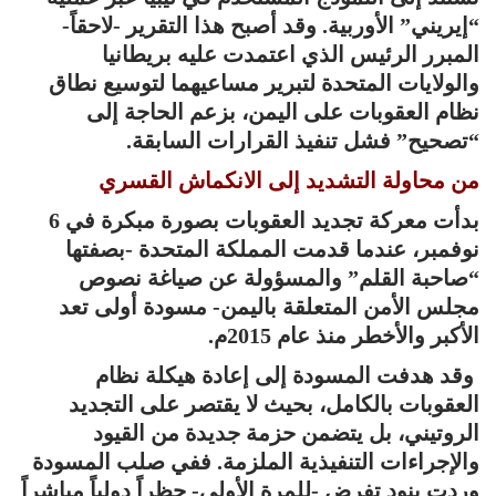
“إيريني” الأوربية. وقد أصبح هذا التقرير -لاحقاً-
المبرر الرئيس الذي اعتمدت عليه بريطانيا
والولايات المتحدة لتبرير مساعيهما لتوسيع نطاق
نظام العقوبات على اليمن، بزعم الحاجة إلى
“تصحيح” فشل تنفيذ القرارات السابقة.
من محاولة التشديد إلى الانكماش القسري
بدأت معركة تجديد العقوبات بصورة مبكرة في 6
نوفمبر، عندما قدمت المملكة المتحدة -بصفتها
“صاحبة القلم” والمسؤولة عن صياغة نصوص
مجلس الأمن المتعلقة باليمن- مسودة أولى تعد
الأكبر والأخطر منذ عام 2015م.
وقد هدفت المسودة إلى إعادة هيكلة نظام
العقوبات بالكامل، بحيث لا يقتصر على التجديد
الروتيني، بل يتضمن حزمة جديدة من القيود
والإجراءات التنفيذية الملزمة. ففي صلب المسودة
وردت بنود تفرض -للمرة الأولى- حظراً دولياً مباشراً