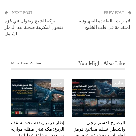
NEXT POST
PREV POST
الإمارات.. القاعدة الصهيونية
بركة الشيخ رضوان في غزة
المتقدمة في قلب الخليج
تتحول لمكرهة صحية بعد الدمار
الشامل
You Might Also Like
More From Author
تقارير
تقارير
الرضوخ الاستراتيجي:
إطار هرمز يتقدم تحت سقف
واشنطن تسلم مفاتيح هرمز
الردع: مكة تبني مظلة موازية
لطهران وتبحث عن ‘مخرج…
من دون اندفاعة عملياتية