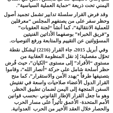
اليمني تحت ذريعة “حماية العملية السياسية”.
وقد فرض القرار سلسلة تدابير تشمل تجميد أصول
وحظر سفر على من يصنفهم المجلس “معرقلين
للعملية الانتقالية”، كما أنشأ “لجنة العقوبات”
و”فريق الخبراء” بوصفهما الأداتين الفنيتين
المسؤولتين عن التقييم والمتابعة ورفع التوصيات.
وفي أبريل 2015، جاء القرار (2216) ليشكل نقطة
تحوّل مفصلية؛ إذ نقل المنظومة العقابية من
مستوى “الأفراد” إلى مستوى “الكيان”، حيث فُرض
حظر أسلحة شامل على حركة “أنصار الله”، وقاموا
بتصنيفها طرفاً “يهدد الأمن والاستقرار”، كما منح
القرار الدول الأعضاء صلاحيات واسعة في تفتيش
السفن المتجهة إلى اليمن لضمان تطبيق الحظر،
وهو ما جعل القرار الإطار القانوني -بحسب قوانين
الأمم المتحدة- الأعمق تأثيراً على مسار الحرب
والحصار خلال العقد الأخير من الحرب العدوانية.