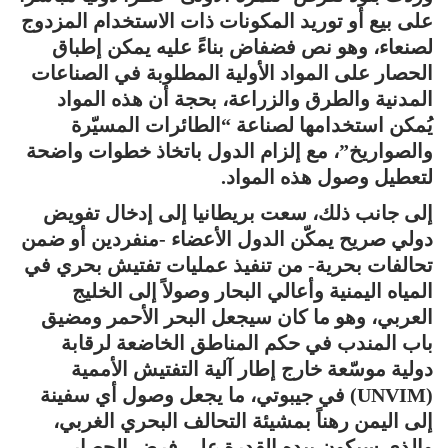
على بيع أو توريد المكونات ذات الاستخدام المزدوج
لصنعاء، وهو نص فضفاض بناءً عليه يمكن إطباق
الحصار على المواد الأولية المطلوبة في الصناعات
المدنية والطرق والزراعة، بحجة أن هذه المواد
يُمكن استخدامها لصناعة “الطائرات المسيّرة
والصواريخ”، مع إلزام الدول باتخاذ خطوات واضحة
لتعطيل وصول هذه المواد.
إلى جانب ذلك، سعت بريطانيا إلى إدخال تفويض
دولي صريح يمكّن الدول الأعضاء -منفردين أو ضمن
تحالفات بحرية- من تنفيذ عمليات تفتيش بحري في
المياه اليمنية وأعالي البحار وصولاً إلى الخليج
العربي، وهو ما كان سيجعل البحر الأحمر ومضيق
باب المندب في حكم المناطق الخاضعة لرقابة
دولية موسّعة خارج إطار آلية التفتيش الأممية
(UNVIM) في جيبوتي، ما يجعل وصول أي سفينة
إلى اليمن رهناً بمشيئة التحالف البحري الغربي،
والذي سيكون بيده القدرة على فرض الحصار