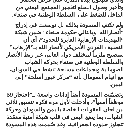
وتأخير وصول السلع لتفجير المجتمع اليمني من
الداخل للضغط على السلطة الوطنية في صنعاء.
ولم تكتفِ المسودة بذلك، بل توسعت في إدراج
“أنصارالله- وبالتالي حكومة صنعاء” ضمن شبكة
“التهديدات الإرهابية العابرة للحدود”، أي أن
التصنيف الفردي الأمريكي لأنصار الله بـ”الإرهاب”
سيصبح ملزماً لمختلف دول العالم، عبر ربط الأنصار
والسلطة الوطنية في صنعاء بحركة الشباب
الصومالية وبجماعات مسلحة تنشط في السودان،
مع اتهام الصومال بأنه “مركز عبور أسلحة” إلى
اليمن.
وتضمّنت المسودة أيضاً إدانات واسعة لـ”احتجاز 59
موظفاً أممياً”، وأدخلت لأول مرة فكرة تنسيق ثلاثي
بين لجان العقوبات الخاصة باليمن والسودان وحركة
الشباب، بما يضع اليمن في قلب شبكة أمنية معقدة
تتجاوز حدوده الجغرافية، وقد صُممت هذه المسودة