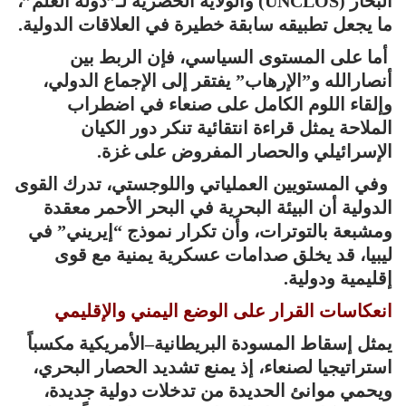
البحار (UNCLOS) والولاية الحصرية لـ”دولة العلم”،
ما يجعل تطبيقه سابقة خطيرة في العلاقات الدولية.
أما على المستوى السياسي، فإن الربط بين
أنصارالله و”الإرهاب” يفتقر إلى الإجماع الدولي،
وإلقاء اللوم الكامل على صنعاء في اضطراب
الملاحة يمثل قراءة انتقائية تنكر دور الكيان
الإسرائيلي والحصار المفروض على غزة.
وفي المستويين العملياتي واللوجستي، تدرك القوى
الدولية أن البيئة البحرية في البحر الأحمر معقدة
ومشبعة بالتوترات، وأن تكرار نموذج “إيريني” في
ليبيا، قد يخلق صدامات عسكرية يمنية مع قوى
إقليمية ودولية.
انعكاسات القرار على الوضع اليمني والإقليمي
يمثل إسقاط المسودة البريطانية–الأمريكية مكسباً
استراتيجيا لصنعاء، إذ يمنع تشديد الحصار البحري،
ويحمي موانئ الحديدة من تدخلات دولية جديدة،