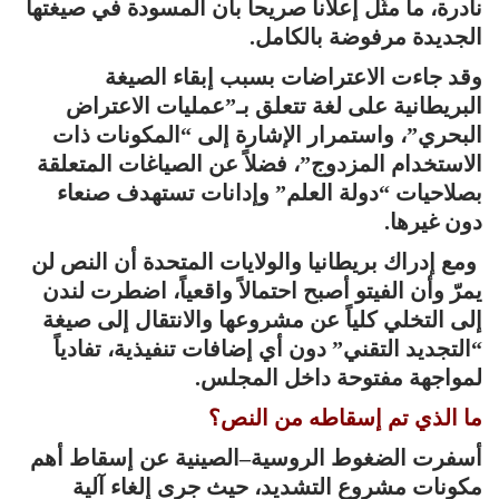
نادرة، ما مثّل إعلاناً صريحاً بأن المسودة في صيغتها
الجديدة مرفوضة بالكامل.
وقد جاءت الاعتراضات بسبب إبقاء الصيغة
البريطانية على لغة تتعلق بـ”عمليات الاعتراض
البحري”، واستمرار الإشارة إلى “المكونات ذات
الاستخدام المزدوج”، فضلاً عن الصياغات المتعلقة
بصلاحيات “دولة العلم” وإدانات تستهدف صنعاء
دون غيرها.
ومع إدراك بريطانيا والولايات المتحدة أن النص لن
يمرّ وأن الفيتو أصبح احتمالاً واقعياً، اضطرت لندن
إلى التخلي كلياً عن مشروعها والانتقال إلى صيغة
“التجديد التقني” دون أي إضافات تنفيذية، تفادياً
لمواجهة مفتوحة داخل المجلس.
ما الذي تم إسقاطه من النص؟
أسفرت الضغوط الروسية–الصينية عن إسقاط أهم
مكونات مشروع التشديد، حيث جرى إلغاء آلية