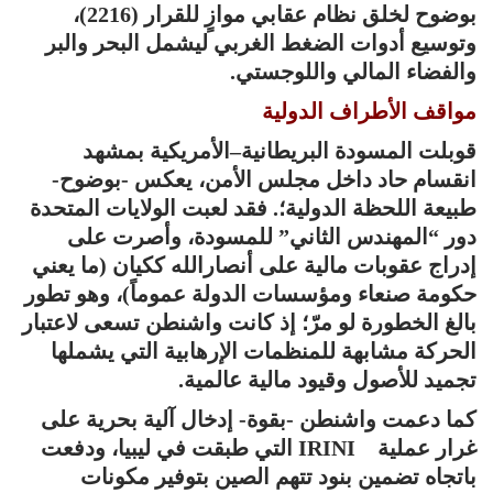
بوضوح لخلق نظام عقابي موازٍ للقرار (2216)،
وتوسيع أدوات الضغط الغربي ليشمل البحر والبر
والفضاء المالي واللوجستي.
مواقف الأطراف الدولية
قوبلت المسودة البريطانية–الأمريكية بمشهد
انقسام حاد داخل مجلس الأمن، يعكس -بوضوح-
طبيعة اللحظة الدولية؛. فقد لعبت الولايات المتحدة
دور “المهندس الثاني” للمسودة، وأصرت على
إدراج عقوبات مالية على أنصارالله ككيان (ما يعني
حكومة صنعاء ومؤسسات الدولة عموماً)، وهو تطور
بالغ الخطورة لو مرّ؛ إذ كانت واشنطن تسعى لاعتبار
الحركة مشابهة للمنظمات الإرهابية التي يشملها
تجميد للأصول وقيود مالية عالمية.
كما دعمت واشنطن -بقوة- إدخال آلية بحرية على
غرار عملية IRINI التي طبقت في ليبيا، ودفعت
باتجاه تضمين بنود تتهم الصين بتوفير مكونات