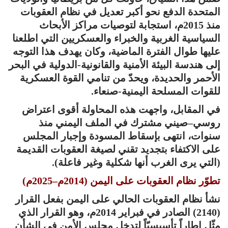
المتحدة الدفع نحو أكبر تعديل في نظام العقوبات
منذ 2015م، استجابة لتوصيات مراكز الأبحاث
السياسية الغربية والخبراء والعسكريين التي اطلعنا
عليها طوال الفترة الماضية، وكان يهدف هذا التوجه
إلى هندسة البيئة الأمنية والقانونية-الدولية في البحر
الأحمر والحديدة، ويحدّ من تنامي القوة العسكرية
للقوات المسلحة اليمنية-صنعاء.
في المقابل، واجهت هذه المحاولة أقوى اعتراض
روسي–صيني مشترك في الملف اليمني منذ
سنوات، انتهى بإسقاط المسودة وإجبار المجلس
على الاكتفاء بتجديد تقني لصيغة العقوبات القديمة
(التي يرى الغرب أنها شكلية وغير فاعلة).
تطوّر نظام العقوبات على اليمن (2014م–2025م)
نشأ نظام العقوبات الحالي على اليمن بفعل القرار
(2140) الصادر في فبراير 2014م، وهو القرار الذي
مثّل إطاراً تأسيسيّاً لتدخل مجلس الأمن في الشأن