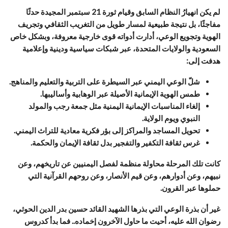
لم يكن انهيارُ النظام السابق وقيام ثورة 21 سبتمبر المجيدة حدثًا
مفاجئًا، بل نتيجة طبيعية لمسار طويل من التغريب الثقافي وتجريف
الهوية وتجويع الوعي، أدارت أدواته قوى خارجية معروفة، وبشكل خاص
السعودية والولايات المتحدة، عبر شبكات سياسية ودينية وإعلامية
هدفت إلى:
شلّ الوعي اليمني عبر السيطرة على التربية والتعليم والمناهج.
طمس الهوية الإيمانية الأصيلة عبر الوهابية وأساليبها.
إلغاء المناسبات الإيمانية اليمنية مثل جمعة رجب والمولد
النبوي ويوم الولاية.
تحويل المساجد والمراكز إلى بؤر فكرية معادية للتراث اليمني.
غرس ثقافة التكفير والتفجير بدل ثقافة الإيمان والحكمة.
كانت تلك المرحلة محاولة منظمة لفصل اليمنيين عن تاريخهم، وعن
نبيهم، وعن أدوارهم، وعن قيم الأنصار، وعن روحهم القرآنية التي
حملوها عبر القرون.
غير أن بذرة الوعي التي بذرها الشهيد القائد حسين بدر الدين الحوثي،
رضوان الله عليه، أحيت ما حاول الآخرون إخماده.. فما بدأ كدروس