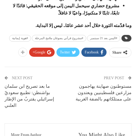
مشروع حضاري سيحمل اليمن إلى موقعه الحقيقي: قائدًا لا
تابعًا، ثابتًا لا منكسِرًا، واعيًا لا غافلاً.
وما قدّمته الثورة خلال أحد عشر عامًا.. ليس إلا البداية.
#اليمن بعد 21 سبتمبر
#مشروع قرآني يصوغان ملامح المرحلة
#هوية إيمانية
Google+
Twitter
Facebook
Share
NEXT POST
PREV POST
مستوطنون صهاينة يهاجمون
ما بعد تصريح ابن سلمان
مزارعين فلسطينيين ويعتدون
بواشنطن: تطبيع سعوديّ
على ممتلكاتهم بالضفة الغربية
إسرائيلي يقتربُ من الإطار
العلني
You Might Also Like
More From Author