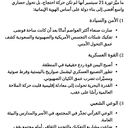
ما ميّز ثورة 21 سبتمبر أنها لم تكن حركة احتجاج، بل تحول حضاري
واسع أفضى إلى بناء دولة على أساس الهوية الإيمانية:
1) الأمن والسيادة
صارت صنعاء أكثر العواصم أمانًا بعد أن كانت ساحة فوضى.
تفكيك شبكات التجسس الأمريكية والصهيونية والسعودية كشف
عمق التحول الأمني.
2) القوة العسكرية
أصبح اليمن قوة ردع حقيقية في المنطقة.
تطور التصنيع العسكري ليشمل صواريخ باليستية وفرط صوتية
ومسيّرات تضرب عمق الكيان الصهيوني.
القدرة البحرية تحولت إلى معادلة إقليمية قلبت حركة الملاحة
العالمية رأسًا على عقب.
3) الوعي الشعبي
الوعي القرآني تجذّر في المجتمع، في الأسر والمدارس والبيئة
العامة.
ضاعت مشاريع التفكيك والتجنيد الثقافي أمام مجتمع يقف