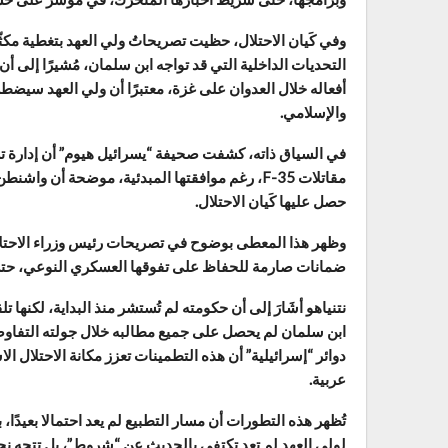
وفي كَيان الاحتلال، حظيت تصريحاتُ ولي العهد بتغطية مك
التحديات الداخلية التي قد تواجه ابن سلمان، مُشيرًا إلى أن
أفعاله خلال العدوان على غزة، معتبرًا أن ولي العهد سيضطر 
والإسلامي.
في السياق ذاته، كشفت صحيفة “يسرائيل هيوم” أن إدارة تر
مقاتلات F-35، رغم موافقتها المبدئية، موضحة أن
حصل عليها كَيان الاحتلال.
وظهر هذا المعطى بوضوح في تصريحات رئيس وزراء الاحتلال، ب
ضمانات صارمة للحفاظ على تفوقها العسكري النوعي، حتى 
نتنياهو أشَارَ إلى أن حكومته لم تُستشر منذ البداية، لكنها 
ابن سلمان لم يحصل على جميع مطالبه خلال جولته التفاوض
دوائر “إسرائيلية” أن هذه التطمينات تعزز مكانة الاحتلال ا
عربية.
تُظهر هذه التطورات أن مسار التطبيع لم يعد احتمالا بعيدً
لولي العهد لم تعد تكتفي بالحديث عن “شروط”، بل تتجه نح