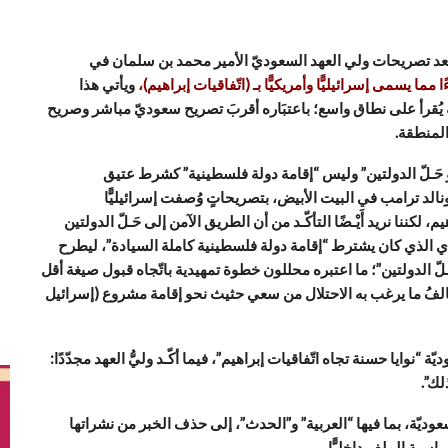
وق، بعد تصريحات ولي العهد السعوديّ الأمير محمد بن سلمان في
 مما يسمى إسرائيليًّا وأمريكيًّا بـ (اتّفاقيات إبراهيم)،
ويأتي هذا
له يُقرأ على نطاق واسع؛ باعتبَاره أقربَ تصريح سعوديّ مباشر وصريح
 المنطقة.
نحو حَـلّ الدولتين” وليس “إقامة دولة فلسطينية” كشرط عتيق
نالد ترامب في البيت الأبيض، بتصريحاتٍ وُصفت إسرائيليًّا
م، لكننا نريد أَيْـضًا التأكّـد من أن الطريق الآمن إلى حَـلّ الدولتين
قليدي الذي كان يشترط “إقامة دولة فلسطينية كاملة السيادة”، ليطرح
 حَـلّ الدولتين”؛ ما اعتبره محللون خطوة تمهيدية باتّجاه قبول صيغة أقل
الفُ ما يرغب به الاحتلال من سعي حثيث نحو إقامة مشروع (إسرائيل
“نوايا حسنة تجاه اتّفاقيات إبراهيم”، فيما أكّـد وليُّ العهد مجدّدًا:
لك”.
وديّة، بما فيها “العربية” و”الحدث”، إلى حذف الخبر من نشراتها
ة المِلف داخليًّا.