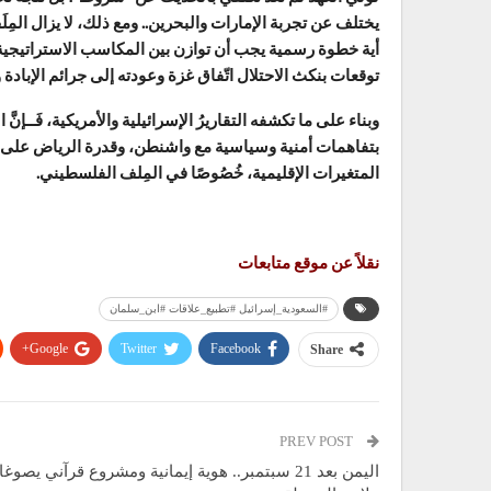
يختلف عن تجربة الإمارات والبحرين.. ومع ذلك، لا يزال المِل
أية خطوة رسمية يجب أن توازن بين المكاسب الاستراتيجية م
توقعات بنكث الاحتلال اتّفاق غزة وعودته إلى جرائم الإبادة 
وبناء على ما تكشفه التقاريرُ الإسرائيلية والأمريكية، فَــإن
بتفاهمات أمنية وسياسية مع واشنطن، وقدرة الرياض على ضبط
المتغيرات الإقليمية، خُصُوصًا في المِلف الفلسطيني.
نقلاً عن موقع متابعات
#السعودية_إسرائيل #تطبيع_علاقات #ابن_سلمان
Google+
Twitter
Facebook
Share
PREV POST
اليمن بعد 21 سبتمبر.. هوية إيمانية ومشروع قرآني يصوغ