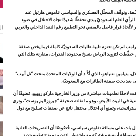
ثّـفة، وتوقّف المحلّل العسكري والسياسي عاموس هارئيل عند
 الرأي العام السعوديّ يبدي تحفظًا شديدًا تجاه الاحتلال في ضوء
لاتِّخاذ قرار فاصل بالمضي نحو التطبيع رغم النقد الداخلي والعربي
ال
امب لم تكن تعتزم تلبية طلبات السعوديّة كاملة فيما يخص صفقة
 واشنطن خطّطت لتزويد الرياض بنسخ محدودة القدرات، مقارنة بتلك التي
نيامين نتنياهو، الذي أكّـد أن الولايات المتحدة منحت “تل أبيب”
بعد بحث صفقة الطائرات مع السعوديّة.
تلقت لاحقًا تطمينات مباشرة من وزير الخارجية ماركو روبيو، مُضيفًا أن
ية في البيت الأبيض، وهو ما نقلته صحيفة “جيروزاليم بوست”، وترى
لاستراتيجية، وتمنع أي اختلال محتمَل ناتج عن صفقات تسليح مع دول
ا، بل بات على مسافة تفاوض سياسي، خُصُوصًا أن التصريحاتِ العلنية
و صياغةٍ أرضية مشتركة مع واشنطن لتقديم نموذج تطبيع جديد