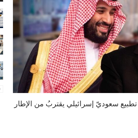
طبيع سعوديّ إسرائيلي يقتربُ من الإطار