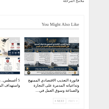
ملامح المرحلة
You Might Also Like
تقارير
تقارير
فاتورة التعذيب الاقتصادي الممنهج
5 أغسطس.. يو
وتداعياته المدمرة على التجارة
واستهداف الم
والصناعة وسوق العمل في…
NEXT
PREV