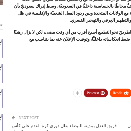
َفُّ محاطًا بالحساسية داخليًّا في السعوديّة، وسط إدراك سعوديّ بأن
ع الولايات المتحدة وبين ردود الفعل الشعبيّة والإقليمية في ظل
والتطهير العِرقي والتهجير القسري.
من
َّ الطريقَ نحو التطبيع أصبح أقربَ من أي وقت مضى، لكن لا يزال رهينًا
 انعكاساته داخليًّا، وتوقيت الإعلان عنه بما يتناسب مع
Pinterest
ReddIt
NEXT POST
ان
فريق العدل بمدينة البيضاء بطل دوري كرة القدم على كأس