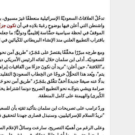
تدخُلُ العلاقاتُ السعوديّةُ الإسرائيلية منعطفًا غيرَ مسب
واشنطن التي أعلن فيها بوضوحٍ رغبةَ بلادِه في أن
تكون جزءًا
الموقفُ في لحظة سياسية حسَّاسة إقليميًّا ودوليًّا؛ ما جع
باقتراب التطبيع العلني منذ الإنشاء البريطاني للكَيانَينِ في
ومع طرحِه مبرّرًا مخفَّفًا يقتصرُ على مُجَـرّد “طريق آمن 
للسعوديّة.. أدلى ابن سلمان خلال لقائه الرئيس الأمريكي دو
بـ”اللافتة”، حين أعلن: “نريد أن نكونَ جزءًا من اتّفاقيات إبراهي
يتم”، ويُعد هذا التحوُّلُ خروجًا عن الخِطاب السعوديّ الت
بدلًا عنه صيغةً جديدةً أخفَّ تتعَّلق بمُجَـرّد “طريق آمن نحو
صرامة ويشي بتوجّـه نحو التطبيع الصريح دونما اشتراط يخ
الكُبرى) والهيمنة على كامل المنطقة.
وردّ ترامب على تصريحات ابن سلمان بتأكيد ثقتِه بأن للسعوديّة 
“نريدُ السلام للإسرائيليين، وسنبذل قصارى جهدنا لتحقيق ذ
وعلى الرغم من أهميّة التصريح، سارعت وسائلُ الإعلام السع
وبرامجها، حتى شريط أخبارها المتحرّك، في مؤشر على حساسي