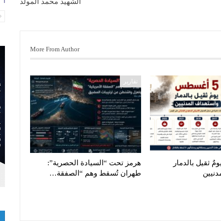
الشهيد محمد المولد
More From Author
تقارير
مٌ ثقيل بالدمار
هرمز تحت “السيادة الحصرية”:
دنيين
طهران تُسقط وهم “الصفقة…