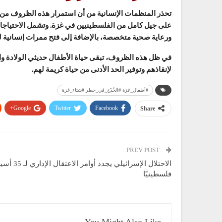
تحذر المنظمات الإنسانية من أن استمرار هذه الظروف من د
على جيل كامل من الفلسطينيين في غزة. وتشمل الاحتياجات
ورعاية صحية متخصصة، بالإضافة إلى فتح ممرات إنسانية
في ظل هذه الظروف، تبقى حياة الأطفال حديثي الولادة وا
لإنقاذهم وتوفير الحد الأدنى من حياة كريمة لهم.
#أطفال_غزة #الخُدّج_في_خطر #شتاء_غزة
Google+
Twitter
Facebook
Share
PREV POST
الاحتلال الإسرائيلي يجدد أوامر الاعتقال الإ
فلسطينيًا