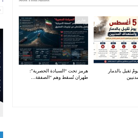
تقارير
مٌ ثقيل بالدمار
هرمز تحت “السيادة الحصرية”:
دنيين
طهران تُسقط وهم “الصفقة…