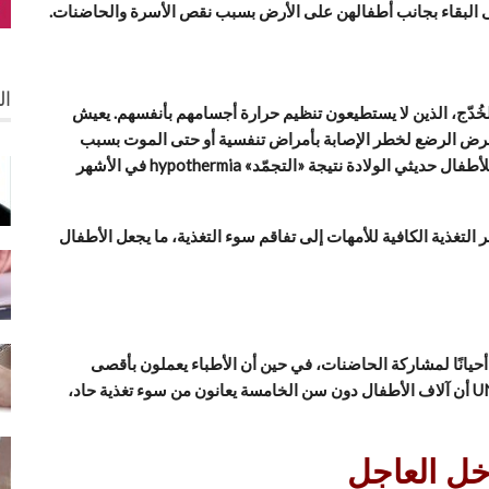
ى البقاء بجانب أطفالهن على الأرض بسبب نقص الأسرة والحاضنات.
ال
لخُدّج، الذين لا يستطيعون تنظيم حرارة أجسامهم بأنفسهم. يعيش
ا يعرض الرضع لخطر الإصابة بأمراض تنفسية أو حتى الموت بسبب
انخفاض الحرارة. وثقت منظمات إنسانية حالات وفاة عدة للأطفال حديثي الولادة نتيجة «التجمّد» hypothermia في الأشهر
التغذية الكافية للأمهات إلى تفاقم سوء التغذية، ما يجعل الأطفال
أحيانًا لمشاركة الحاضنات، في حين أن الأطباء يعملون بأقصى
طاقتهم وسط نقص المعدات والأدوية. وأكدت تقارير UNICEF أن آلاف الأطفال دون سن الخامسة يعانون من سوء تغذية حاد،
خل العاجل