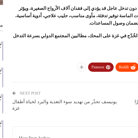
ون تدخل عاجل قد يؤدي إلى فقدان آلاف الأرواح الصغيرة، ويؤثر
 الماسة توفير تدفئة، مأوى مناسب، حليب علاجي، أدوية أساسية،
 لضمان وصول المساعدات.
من
لخُدّج في غزة على المحك، مطالبين المجتمع الدولي بسرعة التدخل
Pinterest
ReddIt
NEXT POST
داري لـ 35 أسيرًا
يونيسف تحذّر من تهديد سوء التغذية والبرد لحياة أطفال
غزة
More From Author