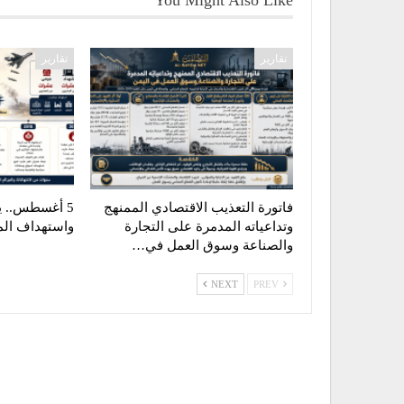
You Might Also Like
تقارير
تقارير
فاتورة التعذيب الاقتصادي الممنهج
5 أغسطس.. يو
وتداعياته المدمرة على التجارة
واستهداف الم
والصناعة وسوق العمل في…
NEXT
PREV