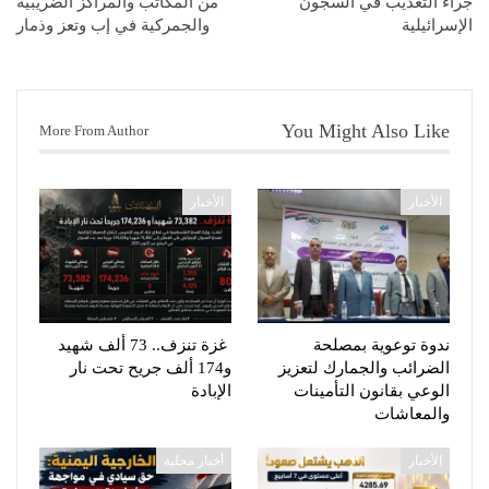
جراء التعذيب في السجون
من المكاتب والمراكز الضريبية
الإسرائيلية
والجمركية في إب وتعز وذمار
You Might Also Like
More From Author
الأخبار
الأخبار
ندوة توعوية بمصلحة
غزة تنزف.. 73 ألف شهيد
الضرائب والجمارك لتعزيز
و174 ألف جريح تحت نار
الوعي بقانون التأمينات
الإبادة
والمعاشات
الأخبار
أخبار محلية