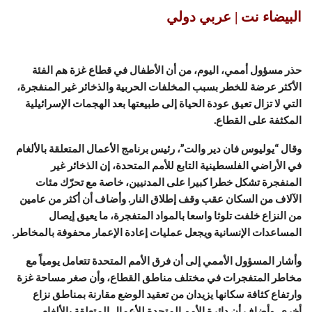
البيضاء نت | عربي دولي
حذر مسؤول أممي، اليوم، من أن الأطفال في قطاع غزة هم الفئة
الأكثر عرضة للخطر بسبب المخلفات الحربية والذخائر غير المنفجرة،
التي لا تزال تعيق عودة الحياة إلى طبيعتها بعد الهجمات الإسرائيلية
المكثفة على القطاع.
وقال “يوليوس فان دير والت”، رئيس برنامج الأعمال المتعلقة بالألغام
في الأراضي الفلسطينية التابع للأمم المتحدة، إن الذخائر غير
المنفجرة تشكل خطرا كبيرا على المدنيين، خاصة مع تحرّك مئات
الآلاف من السكان عقب وقف إطلاق النار. وأضاف أن أكثر من عامين
من النزاع خلفت تلوثا واسعا بالمواد المتفجرة، ما يعيق إيصال
المساعدات الإنسانية ويجعل عمليات إعادة الإعمار محفوفة بالمخاطر.
وأشار المسؤول الأممي إلى أن فرق الأمم المتحدة تتعامل يومياً مع
مخاطر المتفجرات في مختلف مناطق القطاع، وأن صغر مساحة غزة
وارتفاع كثافة سكانها يزيدان من تعقيد الوضع مقارنة بمناطق نزاع
أخرى. وأضاف أن دائرة الأمم المتحدة للأعمال المتعلقة بالألغام