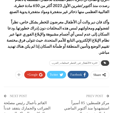
رصدت منذ أكتوبر/تشرين الأول 2023 أكثر من 650 مادة خطرة،
الغالبية العظمى منها ذخائر غير منفجرة ومواد متفجرة يدوية الصنع.
وأكد فان دير والت أن الأطفال معرضون للخطر بشكل خاص، نظراً
لفضولهم ومحاولتهم لمس هذه المخلفات دون إدراك خطورتها. ودعا
السكان إلى عدم لمس أي أجسام مشبوهة والإبلاغ الفوري عنها عبر
نظام الإبلاغ الإلكتروني التابع للأمم المتحدة، حيث تتولى فرق مختصة
تقييم الوضع وتأمين المنطقة أو طمأنة السكان إذا لم يكن هناك تهديد
مباشر.
#غزة #الأطفال_في_الخطر #مخلفات_الحرب
Google+
Twitter
Facebook
Share
NEXT POST
PREV POST
مركز فلسطين: 85 أسيراً
القائم بأعمال رئيس مصلحة
استشهدوا منذ أكتوبر الماضي
الضرائب والجمارك يتفقد عدداً