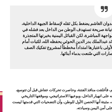
عدوان الغاشم يضغط بكل ثقله لإسقاط الجبهة الداخلية،
كخيانة صريحة تستهدف الوطن من الداخل بعد فشله في
جهة المباشرة، لكن القبائل اليمنية بخبرتها المتجذرة
د عبدالملك بدر الدين الحوثي يحفظه الله، للثبات أمام
أولى باعتبارها امتداداً مخططاً لمشروع تفكيك الصف
رات التي صُنعت بدماء أبنائها.
، فأغلقت منافذ الفتنة، وحاصرت تحركات عفاش قبل أن تتوسع،
ه على انهيار الداخل، وبوعيها الاستراتيجي، وموقفها التاريخي
مثبتة أنها الحصن الأول للوطن، وأن التضحيات التي قدمتها ليست
لى أمن اليمن وسيادته.