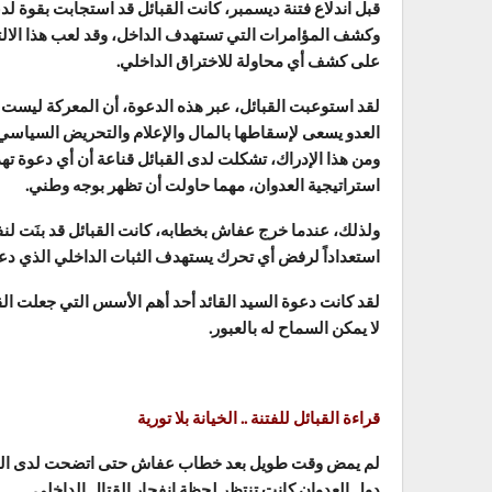
قبل اندلاع فتنة ديسمبر، كانت القبائل قد استجابت بقوة لدع
وكشف المؤامرات التي تستهدف الداخل، وقد لعب هذا الالتفا
على كشف أي محاولة للاختراق الداخلي.
لقد استوعبت القبائل، عبر هذه الدعوة، أن المعركة ليست 
العدو يسعى لإسقاطها بالمال والإعلام والتحريض السياسي
ومن هذا الإدراك، تشكلت لدى القبائل قناعة أن أي دعو
استراتيجية العدوان، مهما حاولت أن تظهر بوجه وطني.
ولذلك، عندما خرج عفاش بخطابه، كانت القبائل قد بنَت ل
استعداداً لرفض أي تحرك يستهدف الثبات الداخلي الذي دعت 
لقد كانت دعوة السيد القائد أحد أهم الأسس التي جعلت ال
لا يمكن السماح له بالعبور.
قراءة القبائل للفتنة .. الخيانة بلا تورية
لم يمض وقت طويل بعد خطاب عفاش حتى اتضحت لدى القبائل
دول العدوان كانت تنتظر لحظة انفجار القتال الداخلي.