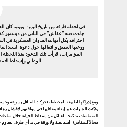
في لحظة فارقة من تاريخ اليمن، وبينما كان ال
جاءت فتنة ’’عفاش’’ في الثاني من ديسمبر 
اختراقه بكل أدوات العدوان العسكرية في الموا
ووعيها العميق والتفافها حول دعوة السيد القائ
المؤامرات، قرأت تلك الدعوة منذ اللحظة ال
الوطني وإسقاط الانتصا
ومع إدراكها لطبيعة المخطط، تحركت القبائل بسرعة وحسم
وثبّتت الجبهات عبر إبقاء مقاتليها في مواقعهم لإفشال رهان
المتماسك، تمكنت القبائل من إسقاط الخيانة خلال ساعات، 
مجالاً للمقامرة السياسية ولا ورقة في يد أي طرف يساوم ع