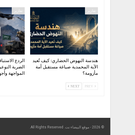
تقارير
تقارير
هندسة النهوض الحضاري: كيف تُعيد
الردع الاستبا
الآية المحمدية صياغة مستقبل أمة
الضربة النوع
مأزومة؟
المواجهة وأ
NEXT
PREV
© 2026 - موقع البيضاء نت. All Rights Reserved.