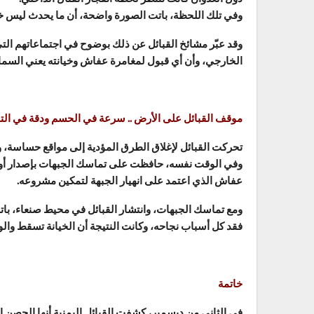
وفي تلك اللحظة، باتت الصورة واضحة، أن ما يحدث ليس خلاف
وقد عبّر مشائخ القبائل عن ذلك بوضوح في اجتماعاتهم التي
الخارجي، وأن أي قبول لمغامرة عفاش وخيانته يعني السم
موقف القبائل على الأرض .. سرعة في الحسم ودقة في التق
تحركت القبائل لإغلاق الطرق المؤدية إلى مواقع حساسة، 
وفي الوقت نفسه، حافظت على تماسك الجبهات بإصدار أوامر
عفاش الذي اعتمد على انهيار الجبهة لتمكين مشروعه.
ومع تماسك الجبهات، وانتشار القبائل في محيط صنعاء، بات
فقد كل أسباب نجاحه، وكانت النتيجة أن الخيانة تسقط والو
خاتمة
في الثاني من ديسمبر، كشفت القبائل اليمنية أنها الحصن ال