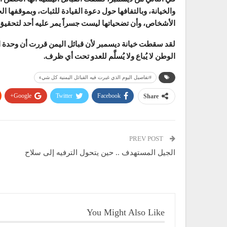
والخيانة، وبالتفافها حول دعوة القيادة للثبات، وبموقفها
الأشخاص، وأن تضحياتها ليست جسراً يمر عليه أحد لتحق
لقد سقطت خيانة ديسمبر لأن قبائل اليمن قررت أن وحدة ال
الوطن لا يُباع ولا يُسلَّم للعدو تحت أي ظرف.
#تفاصيل اليوم الذي غيرت فيه القبائل اليمنية كل شيء
Google+
Twitter
Facebook
Share
PREV POST
الجيل المستهدف .. حين يتحول الترفيه إلى سلاح
You Might Also Like