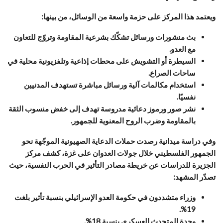
ويعتمد هذا المركز على حزمة واسعة من الوسائل، من بينها:
بث منشورات ورسائل تشكّك بشرعية المقاومة وتروّج للتعاون
مع العدو.
السيطرة أو التشويش على محطات إذاعية وتلفزيونية محلية في
ساحات الصراع.
استخدام مكالمات آلية ورسائل مباشرة تستهدف المدنيين
نفسيًا.
نشر صور ورموز دعائية مدروسة تهدف إلى خفض منسوب الثقة
بالمقاومة وضرب الروح المعنوية للجمهور.
وفي دراسة ميدانية رصدت حملات الدعاية الصهيونية الموجّهة نحو
الجمهور الفلسطيني خلال جولات العدوان على غزة، كشف مركز
الجزيرة للدراسات عن خريطة مصادر التأثير في الحرب النفسية، حيث
تصدّر المشهد:
وزراء متشددون في حكومة العدو الإسرائيلي بنسبة تأثير بلغت
19%.
وحدة المتحدث العسكري بنسبة 18%.