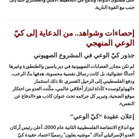
جنب مع القوة النارية.
إحصاءات وشواهد.. من الدعاية إلى كيّ
الوعي المنهجي
جذور كيّ الوعي في المشروع الصهيوني
لم تكن مجازر العصابات الصهيونية في دير ياسين والطنطورة وغيرها
أحداثًا عشوائية، بل كانت رسائل نفسية محسوبة، هدفها بثّ الرعب،
ودفع الفلسطيني إلى الرحيل القسري. تلا ذلك استثمار
«الهولوكوست» كأداة ابتزاز أخلاقي عالمي، مكّنت العدو من احتكار
موقع الضحية، وتبرير كل جرائمه تحت عنوان كاذب هو «الدفاع عن
النفس».
إعلان عقيدة “كيّ الوعي”
مع اندلاع الانتفاضة الفلسطينية الثانية عام 2000، أعلن رئيس أركان
العدو الإسرائيلي آنذاك “موشيه يعلون” رسميًا اعتماد عقيدة كيّ