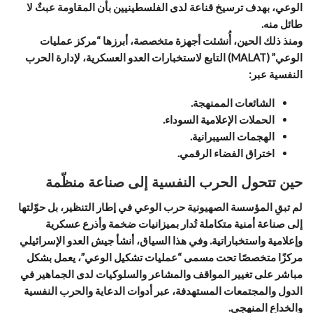
الوعي، بهدف ترسيخ قناعة لدى الفلسطينيين بأن المقاومة عبثٌ لا
طائل منه.
ومنذ ذلك الحين، أُنشئت أجهزة متخصصة، أبرزها “مركز عمليات
الوعي” (MALAT) التابع لاستخبارات العدو العسكرية، لإدارة الحرب
النفسية عبر:
الشائعات الممنهجة.
الحملات الإعلامية السوداء.
الهجمات السيبرانية.
اختراق الفضاء الرقمي.
حين تتحول الحرب النفسية إلى صناعة منظّمة
لم تبقِ المؤسسة الصهيونية حرب الوعي في إطار التنظير، بل حوّلتها
إلى صناعة أمنية متكاملة تُدار بميزانيات ضخمة وأذرع عسكرية
وإعلامية واستخباراتية. وفي هذا السياق، أنشأ جيش العدو الإسرائيلي
مركزًا متخصصًا تحت مسمى “عمليات تشكيل الوعي”، يعمل بشكل
مباشر على تغيير المواقف والمشاعر والسلوكيات لدى الجماهير في
الدول والمجتمعات المستهدفة، عبر أدوات الدعاية والحرب النفسية
والخداع المنهجي.