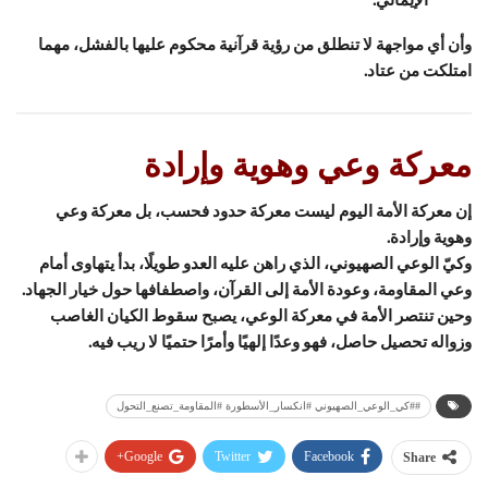
وأن أي مواجهة لا تنطلق من رؤية قرآنية محكوم عليها بالفشل، مهما
امتلكت من عتاد.
معركة وعي وهوية وإرادة
إن معركة الأمة اليوم ليست معركة حدود فحسب، بل معركة وعي
وهوية وإرادة.
وكيّ الوعي الصهيوني، الذي راهن عليه العدو طويلًا، بدأ يتهاوى أمام
وعي المقاومة، وعودة الأمة إلى القرآن، واصطفافها حول خيار الجهاد.
وحين تنتصر الأمة في معركة الوعي، يصبح سقوط الكيان الغاصب
وزواله تحصيل حاصل، فهو وعدًا إلهيًا وأمرًا حتميًا لا ريب فيه.
##كي_الوعي_الصهيوني #انكسار_الأسطورة #المقاومة_تصنع_التحول
Google+
Twitter
Facebook
Share