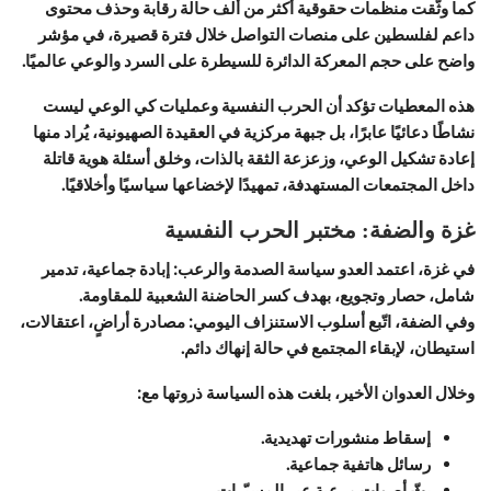
كما وثّقت منظمات حقوقية أكثر من ألف حالة رقابة وحذف محتوى
داعم لفلسطين على منصات التواصل خلال فترة قصيرة، في مؤشر
واضح على حجم المعركة الدائرة للسيطرة على السرد والوعي عالميًا.
هذه المعطيات تؤكد أن الحرب النفسية وعمليات كي الوعي ليست
نشاطًا دعائيًا عابرًا، بل جبهة مركزية في العقيدة الصهيونية، يُراد منها
إعادة تشكيل الوعي، وزعزعة الثقة بالذات، وخلق أسئلة هوية قاتلة
داخل المجتمعات المستهدفة، تمهيدًا لإخضاعها سياسيًا وأخلاقيًا.
غزة والضفة: مختبر الحرب النفسية
في غزة، اعتمد العدو سياسة الصدمة والرعب: إبادة جماعية، تدمير
شامل، حصار وتجويع، بهدف كسر الحاضنة الشعبية للمقاومة.
وفي الضفة، اتّبع أسلوب الاستنزاف اليومي: مصادرة أراضٍ، اعتقالات،
استيطان، لإبقاء المجتمع في حالة إنهاك دائم.
وخلال العدوان الأخير، بلغت هذه السياسة ذروتها مع:
إسقاط منشورات تهديدية.
رسائل هاتفية جماعية.
بثّ أصوات مرعبة عبر المسيّرات.