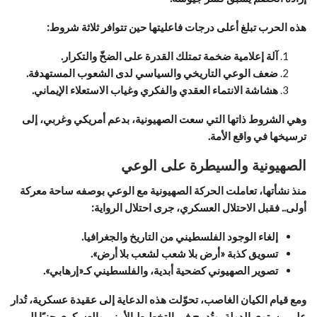
هذه الحرب تبلغ أعلى درجات فاعليتها حين تتوافر ثلاثة شروط:
آلة إعلامية ضخمة تمتلك القدرة على الضخّ والتكرار.
ضعف الوعي التاريخي والسياسي لدى الشعوب المستهدفة.
هشاشة الانتماء العقدي والفكري وغياب الاستعلاء الإيماني.
وهي الشروط ذاتها التي سعت الصهيونية، بدعم أمريكي وغربي، إلى
ترسيخها في واقع الأمة.
الصهيونية والسيطرة على الوعي
منذ نشأتها، تعاملت الحركة الصهيونية مع الوعي بوصفه ساحة معركة
أولى.. فقبل الاحتلال العسكري، جرى احتلال الرواية:
إلغاء الوجود الفلسطيني من التاريخ والجغرافيا.
تسويق كذبة «أرض بلا شعب لشعب بلا أرض».
تصوير الصهيوني كضحية أبدية، والفلسطيني كـ«إرهابي».
ومع قيام الكيان الغاصب، تحوّلت هذه الدعاية إلى عقيدة عسكرية، تُدار
على مستوى الدولة، وتُدمج في التخطيط الأمني والعسكري جنبًا إلى