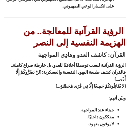
على انكسار الوعي الصهيوني.
الرؤية القرآنية للمعالجة.. من
الهزيمة النفسية إلى النصر
القرآن: كاشف العدو وهادِي المواجهة
الرؤية القرآنية ليست توصيفًا أخلاقيًا للعدو، بل خارطة صراع كاملة..
فالقرآن كشف طبيعة اليهود النفسية والعسكرية: {لَنْ يَضُرُّوكُمْ إِلَّا
أَذًى…}
{لا يُقَاتِلُونَكُمْ جَمِيعًا إِلَّا فِي قُرًى مُحَصَّنَةٍ…}
وبيّن أنهم:
جبناء عند المواجهة.
مفككون داخليًا.
لا يوفون بعهود.