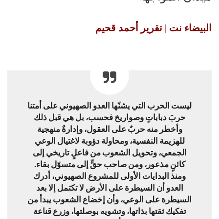
البيضاء نت | تقرير أحمد قحيم
ليست الحرب التي يشنّها العدو الصهيوني على أمتنا
حربَ دباباتٍ وصواريخ فحسب، بل هي قبل ذلك
وأخطر منه حربٌ على العقول، وإدارةٌ منهجية
للهزيمة النفسية، ومحاولة دؤوبة لاغتيال الوعي
الجمعي، وتحويل الشعوب من فاعلٍ تاريخي إلى
كائنٍ مذعور، ومن صاحب حقٍّ إلى متسوّل بقاء.
ومنذ البدايات الأولى للمشروع الصهيوني، أدرك
العدو أن السيطرة على الأرض لا تكتمل إلا بعد
السيطرة على الوعي، وأن إخضاع الشعوب يبدأ من
تفكيك ثقتها بذاتها، وتشويه بوصلتها، وزرع قناعة