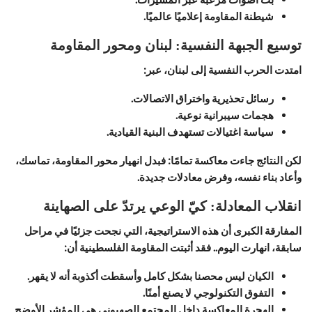
شيطنة المقاومة إعلاميًا عالميًا.
توسيع الجبهة النفسية: لبنان ومحور المقاومة
امتدت الحرب النفسية إلى لبنان، عبر:
رسائل تحذيرية واختراق الاتصالات.
هجمات سيبرانية نوعية.
سياسة اغتيالات تستهدف البنية القيادية.
لكن النتائج جاءت معاكسة تمامًا: فبدل انهيار محور المقاومة، تماسك،
وأعاد بناء نفسه، وفرض معادلات جديدة.
انقلاب المعادلة: كيّ الوعي يرتدّ على الصهاينة
المفارقة الكبرى أن هذه الاستراتيجية، التي نجحت جزئيًا في مراحل
سابقة، انهارت اليوم.. فقد أثبتت المقاومة الفلسطينية أن:
الكيان ليس محصنا بشكل كامل وأسقطت أكذوبة أنه لا يقهر.
التفوق التكنولوجي لا يصنع أمنًا.
الهجرة المعاكسة داخل المجتمع الصهيوني هي المؤشر الأوضح