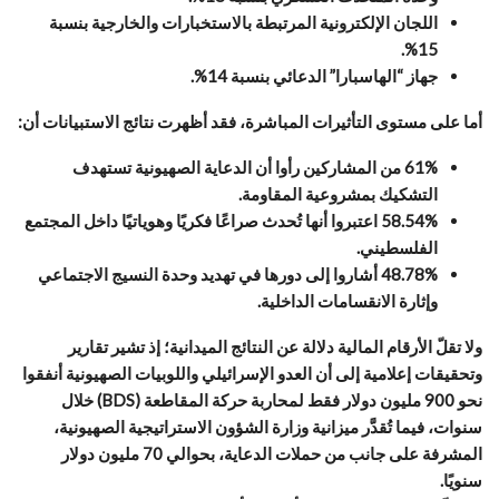
اللجان الإلكترونية المرتبطة بالاستخبارات والخارجية بنسبة
15%.
جهاز “الهاسبارا” الدعائي بنسبة 14%.
أما على مستوى التأثيرات المباشرة، فقد أظهرت نتائج الاستبيانات أن:
61% من المشاركين رأوا أن الدعاية الصهيونية تستهدف
التشكيك بمشروعية المقاومة.
58.54% اعتبروا أنها تُحدث صراعًا فكريًا وهوياتيًا داخل المجتمع
الفلسطيني.
48.78% أشاروا إلى دورها في تهديد وحدة النسيج الاجتماعي
وإثارة الانقسامات الداخلية.
ولا تقلّ الأرقام المالية دلالة عن النتائج الميدانية؛ إذ تشير تقارير
وتحقيقات إعلامية إلى أن العدو الإسرائيلي واللوبيات الصهيونية أنفقوا
نحو 900 مليون دولار فقط لمحاربة حركة المقاطعة (BDS) خلال
سنوات، فيما تُقدَّر ميزانية وزارة الشؤون الاستراتيجية الصهيونية،
المشرفة على جانب من حملات الدعاية، بحوالي 70 مليون دولار
سنويًا.