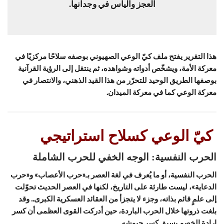
العجز واليأس في وجدانها.
هذا التقرير يفتح ملف كيّ الوعي الصهيوني بوصفه سلاحًا مركزيًا في
معركة الأمة، ويشخّص أدواته وشواهده، ثم ينتقل إلى الرؤية القرآنية
بوصفها الطريق الوحيد للتحرّر من هذا القيد الذهني، والانتصار في
معركة الوعي كما في معركة الميدان.
كيّ الوعي كسلاح استراتيجي
الحرب النفسية: الوجه الخفي للحرب الشاملة
الحرب النفسية، أو ما يُعرف في لغة العصر بـ«حرب الأعصاب» و«حرب
الدعاية»، ليست طارئة على التاريخ، لكنها في العصر الحديث تحوّلت
إلى علمٍ قائم بذاته، وجزء لا يتجزأ من العقائد العسكرية الكبرى.. وقد
بلغت ذروتها خلال الحرب الباردة، حين أدركت القوى العظمى أن كسر
إرادة الخصم يسبق كسر جيوشه.