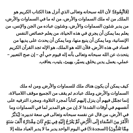
{فَاتَّبِعُوهُ}؛ لأن الله سبحانه وتعالى الذي أنزل هذا الكتاب الكريم هو
الملك, من له ملك السماوات والأرض، من له ما في السماوات والأرض،
من يدبر شئون السماوات والأرض، وشئون عباده من الجن والإنس، من
يعلم بما يمكن أن يجري في هذه الحياة، من يعلم خصائص النفس
الإنسانية، وما يمكن أن ينبع منها، وما يمكن أن يحدث على يديها من
فساد في هذه الأرض. فلأن الله هو الملك، هو الإله تجد القرآن الكريم
يتحدث عن الله سبحانه وتعالى بأنه إله قيوم حي أي – إن صح التعبير –
عملي، يعمل, يدبر, يخلق, يسيّر، يهيئ، يثيب، يعاقب.
كيف يمكن أن يكون هناك ملك للسماوات والأرض, ومن له ملك
السماوات والأرض, وملك عباده, ثم يقف من الجميع موقف اللامبالاة،
إنما تجمَّل فيهم أن ينزل إليهم كتاباً لمجرد التلاوة، ومجرد الترفيه على
أنفسهم في أوقات الشدة! لا. إن من هو المدبر لما في السماوات وما
في الأرض، من قال عن نفسه سبحانه وتعالى في سعة تدبيره: {يُدَبِّرُ
الْأَمْرَ مِنَ السَّمَاءِ إِلَى الْأَرْضِ ثُمَّ يَعْرُجُ إِلَيْهِ فِي يَوْمٍ كَانَ مِقْدَارُهُ أَلْفَ سَنَةٍ
مِمَّا تَعُدُّونَ} (السجدة:5) في اليوم الواحد يدبر ما لا يدبر العباد مثله إلا