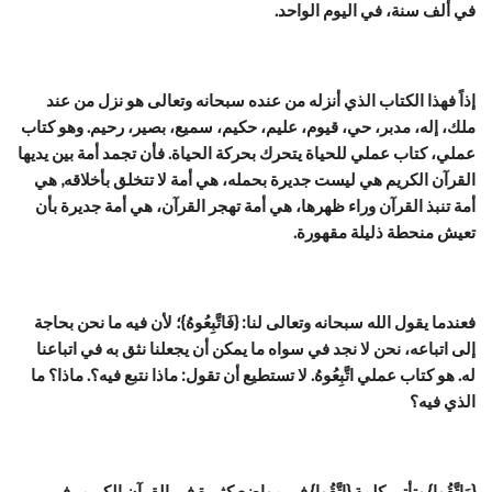
في ألف سنة، في اليوم الواحد.
إذاً فهذا الكتاب الذي أنزله من عنده سبحانه وتعالى هو نزل من عند
ملك، إله، مدبر، حي، قيوم، عليم، حكيم، سميع، بصير، رحيم. وهو كتاب
عملي، كتاب عملي للحياة يتحرك بحركة الحياة. فأن تجمد أمة بين يديها
القرآن الكريم هي ليست جديرة بحمله، هي أمة لا تتخلق بأخلاقه, هي
أمة تنبذ القرآن وراء ظهرها، هي أمة تهجر القرآن، هي أمة جديرة بأن
تعيش منحطة ذليلة مقهورة.
فعندما يقول الله سبحانه وتعالى لنا: {فَاتَّبِعُوهُ}؛ لأن فيه ما نحن بحاجة
إلى اتباعه، نحن لا نجد في سواه ما يمكن أن يجعلنا نثق به في اتباعنا
له. هو كتاب عملي اتَّبِعُوهُ. لا تستطيع أن تقول: ماذا نتبع فيه؟. ماذا؟ ما
الذي فيه؟
{وَاتَّقُوا} وتأتي كلمة {اتَّقُوا} في مواضع كثيرة في القرآن الكريم، في