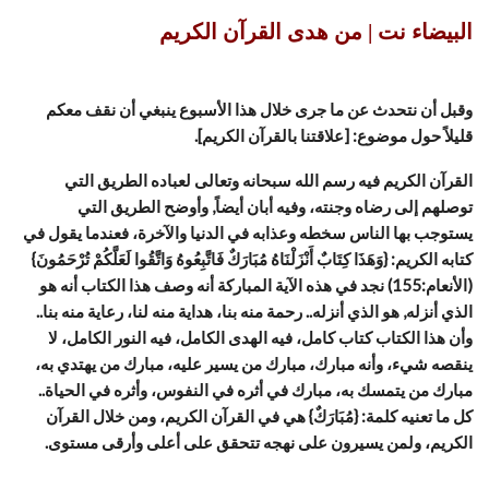
البيضاء نت | من هدى القرآن الكريم
وقبل أن نتحدث عن ما جرى خلال هذا الأسبوع ينبغي أن نقف معكم
قليلاً حول موضوع: [علاقتنا بالقرآن الكريم].
القرآن الكريم فيه رسم الله سبحانه وتعالى لعباده الطريق التي
توصلهم إلى رضاه وجنته، وفيه أبان أيضاً, وأوضح الطريق التي
يستوجب بها الناس سخطه وعذابه في الدنيا والآخرة، فعندما يقول في
كتابه الكريم: {وَهَذَا كِتَابٌ أَنْزَلْنَاهُ مُبَارَكٌ فَاتَّبِعُوهُ وَاتَّقُوا لَعَلَّكُمْ تُرْحَمُونَ}
(الأنعام:155) نجد في هذه الآية المباركة أنه وصف هذا الكتاب أنه هو
الذي أنزله, هو الذي أنزله.. رحمة منه بنا، هداية منه لنا، رعاية منه بنا..
وأن هذا الكتاب كتاب كامل، فيه الهدى الكامل، فيه النور الكامل، لا
ينقصه شيء، وأنه مبارك، مبارك من يسير عليه، مبارك من يهتدي به،
مبارك من يتمسك به، مبارك في أثره في النفوس، وأثره في الحياة..
كل ما تعنيه كلمة: {مُبَارَكٌ} هي في القرآن الكريم، ومن خلال القرآن
الكريم، ولمن يسيرون على نهجه تتحقق على أعلى وأرقى مستوى.