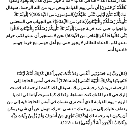
لقد أرشدنا الله – هنا في الدنيا – أنه لا خيار سوى هذا: {فَاتَّبِعُوهُ وَاتَّقُوا
لَعَلَّكُمْ تُرْحَمُونَ} أن نأتي يوم القيامة ونحن نريد من الله الرحمة، سيقال
لنا: {أَلَمْ تَكُنْ آيَاتِي تُتْلَى عَلَيْكُمْ}(المؤمنون: من الآية105)؟ {أَوَلَمْ تَكُ
تَأْتِيكُمْ رُسُلُكُمْ بِالْبَيِّنَاتِ}(غافر: من الآية50)؟ هو الجواب في المحشر,
والجواب حتى عند خزنة جهنم: {أَوَلَمْ تَكُ تَأْتِيكُمْ رُسُلُكُمْ بِالْبَيِّنَاتِ قَالُوا
بَلَى قَالُوا فَادْعُوا}(غافر: من الآية50) نحن لا نستجيز أن ندعو لكم، حرام
ندعو لكم، الدعاء للظالم لا يجوز حتى مع أهل جهنم, مع خزنة جهنم,
فادعوا أنتم.
{قَالَ رَبِّ لِمَ حَشَرْتَنِي أَعْمَى وَقَدْ كُنْتُ بَصِيراً قَالَ كَذَلِكَ أَتَتْكَ آيَاتُنَا
فَنَسِيتَهَا وَكَذَلِكَ الْيَوْمَ تُنْسَى} (طـه:126) أنت في أمس الحاجة إلى
الرحمة، تريد ذرة رحمة من ربك، سيقال لك: كانت الرحمة قد قدمت
إليك في الدنيا لكنك كنت تنساها، وكذلك كما نسيت آياتنا في الدنيا
اليوم – يوم القيامة الذي أنت ترى نفسك في أمس الحاجة فيه إلى من
يعطف عليك, إلى من يرحمك – تنسى، تترك، تهمل عن أي شيء يمكن
أن يكون فيه رحمة لك {وَكَذَلِكَ نَجْزِي مَنْ أَسْرَفَ وَلَمْ يُؤْمِنْ بِآياتِ رَبِّهِ
وَلَعَذَابُ الْآخِرَةِ أَشَدُّ وَأَبْقَى} (طـه:127).