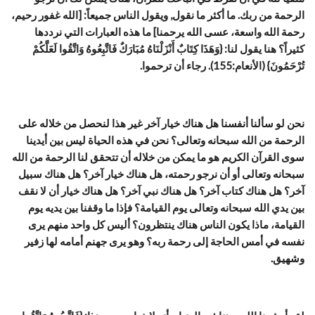
الرحمة من ربك. ما أكثر ما نقول, ويقول الناس جميعاً: [الله غفور رحيم،
رحمة الله واسعة، عسى الله يرحمنا] ما هذه العبارات التي نرددها
كثيراً؟ هنا يقول لنا: {وَهَذَا كِتَابٌ أَنْزَلْنَاهُ مُبَارَكٌ فَاتَّبِعُوهُ وَاتَّقُوا لَعَلَّكُمْ
تُرْحَمُونَ} (الأنعام:155). رجاء أن ترحموا.
نحن لو سألنا أنفسنا هل هناك خيار آخر غير هذا لنحصل من خلاله على
الرحمة من الله سبحانه وتعالى؟ نحن في هذه الحياة ليس بين أيدينا
سوى القرآن الكريم هو ما يمكن من خلاله أن تتحقق لنا الرحمة من الله
سبحانه وتعالى أو أن نرجو رحمته، هل هناك خيار آخر؟ هل هناك سبيل
آخر؟ هل هناك كتاب آخر؟ هل هناك نبي آخر؟ هل هناك خيار أن لا نقف
بين يدي الله سبحانه وتعالى يوم القيامة؟ فإذا ما وقفنا بين يديه يوم
القيامة، ماذا يكون الناس هناك ينتظرون؟ أليس كل واحد منهم يرى
نفسه في أمس الحاجة إلى رحمة ربه؟ وهو يرى جهنم أمامه لها زفير
وشهيق.