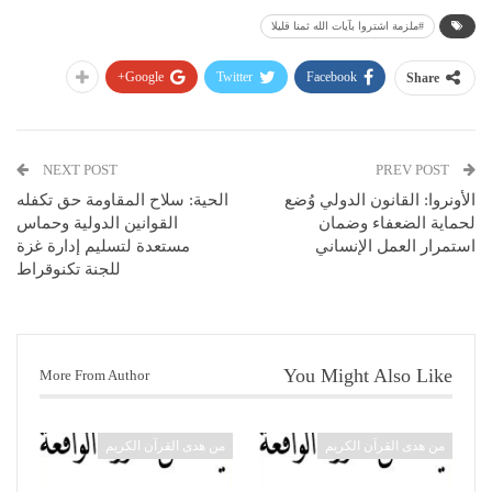
#ملزمة اشتروا بآيات الله ثمنا قليلا
Google+
Twitter
Facebook
Share
NEXT POST
PREV POST
الأونروا: القانون الدولي وُضع
الحية: سلاح المقاومة حق تكفله
لحماية الضعفاء وضمان
القوانين الدولية وحماس
استمرار العمل الإنساني
مستعدة لتسليم إدارة غزة
للجنة تكنوقراط
You Might Also Like
More From Author
من هدى القرآن الكريم
من هدى القرآن الكريم