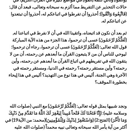
حالات التحذير عن التفريط مما ألزم به سبحانه وتعالى، فبعد أن قال:
{فَاتَّبِعُوهُ وَاتَّقُوا}: أحذروا أن تفرطوا في اتباعكم له، أحذروا أن تبتعدوا
عن اتباعكم له.
ثم بعد أن نكون قد اتبعناه، واتقينا الله في أن لا نفرط في اتباعنا له,
{لَعَلَّكُمْ تُرْحَمُونَ} عسى أن ترحموا، هذا الجزء من هذه الآية المباركة
قول الله تعالى: {لَعَلَّكُمْ تُرْحَمُونَ} عسى أن ترحموا، رجاء أن ترحموا؛
ليوحي للناس أن من لا يتبعون القرآن ما أبعدهم عن رحمته، أن من لا
يتقون الله في تفريطهم في اتباع القرآن ما
أبعدهم عن رحمته، وأين
رحمته؟ وأين مستقر رحمته؟ رحمته في الدنيا، ومستقر رحمته في
الآخرة وهي الجنة، أليس في هذا نوع من التهديد؟ أليس في هذا إيحاء
بخطورة الموقف؟
ونجد شبيها بمثل قوله تعالى: {لَعَلَّكُمْ تُرْحَمُونَ} مع النبي (صلوات الله
وسلامه عليه): {إِنَّا فَتَحْنَا لَكَ فَتْحاً مُبِيناً لِيَغْفِرَ لَكَ اللَّهُ مَا تَقَدَّمَ مِنْ ذَنْبِكَ
وَمَا تَأَخَّرَ} (الفتح:2) {وَاسْتَغْفِرْ لِذَنْبِكَ وَلِلْمُؤْمِنِينَ}(محمد: من الآية19) في
أكثر من آية يأمر الله سبحانه وتعالى نبيه محمداً (صلوات الله عليه