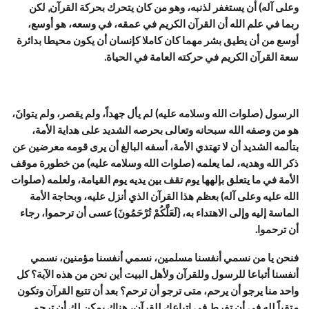
وعلى آله) أن يستغفر لذنبه، وهو من كان يتحرك بحركة القرآن, لكن
ربما في علم الله أن القرآن الكريم في عمقه، في وسعه، هو أوسع،
أوسع من أن يطيق بشر مهما كان كاملا كإنسان أن يكون محيطا بدائرة
سعة القرآن الكريم في حركته العامة في الحياة.
الرسول (صلوات الله وسلامه عليه) لم يأل جهداً، ولم يقصر، ولم يتوانَ،
هو من وصفه الله سبحانه وتعالى بحرصه الشديد على هداية الأمة،
بتألمه الشديد أن لا تهتدي الأمة، أسفه البالغ أن يرى قومه معرضين عن
ذكر الله وهديه، لما يعلمه (صلوات الله وسلامه عليه) من خطورة موقف
الأمة في ما يتعلق بإلهها يوم تقف بين يديه يوم القيامة، ولعلمه (صلوات
الله عليه وعلى آله) بعظم هذا القرآن الذي أنزل عليه، وبحاجة الأمة
الماسة إليه وإلى الاهتداء به، {لَعَلَّكُمْ تُرْحَمُونَ} عسى أن ترحموا، رجاء
أن ترحموا.
فنحن يا من نسمي أنفسنا مسلمين، نسمي أنفسنا مؤمنين، نسمي
أنفسنا أتباعا للرسول وللقرآن ولأهل البيت أين نحن من هذه الآية؟ كل
واحد منا يرجو أن يرحم، متى ترجو أن ترحم؟ بعد أن تتبع القرآن وتكون
متقياً لله في أن تفرط في اتباعك للقرآن، هناك يمكن لك أن ترجو