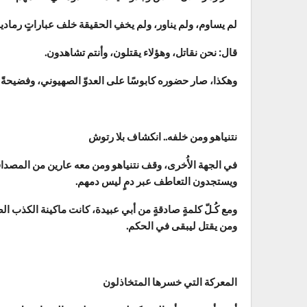
لم يساوم، ولم يناور، ولم يخفِ الحقيقة خلف عباراتٍ رمادية
قال: نحن نقاتل، وهؤلاء يقتلون، وأنتم تشاهدون.
وهكذا، صار حضوره كابوسًا على العدوّ الصهيوني، وفضيحةً 
نتنياهو ومن خلفه.. انكشاف بلا رتوش
في الجهة الأُخرى، وقف نتنياهو ومن معه عارين من المصدا
ويستجدون التعاطف عبر دمٍ ليس دمهم.
ومع كُـلّ كلمةٍ صادقةٍ من أبي عبيدة، كانت ماكينة الكذب ال
ومن يقتل ليبقى في الحكم.
المعركة التي خسرها المتخاذلون