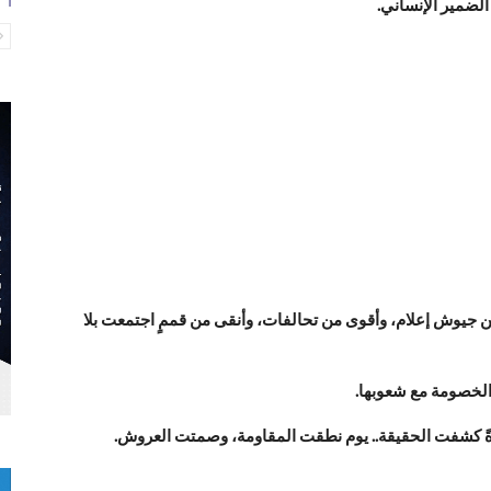
لضمير الإنساني.
غَ من جيوش إعلام، وأقوى من تحالفات، وأنقى من قممٍ اجتمعت بلا
 والخصومة مع شعوبها.
ومرآةً كشفت الحقيقة.. يوم نطقت المقاومة، وصمتت العروش.