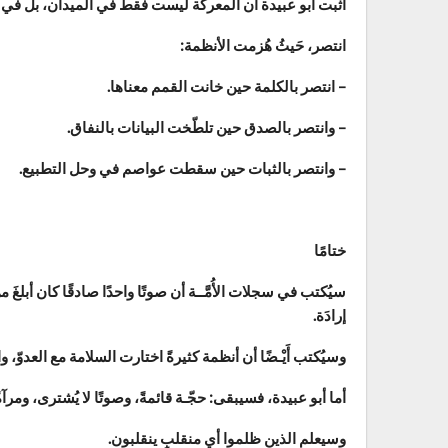
أثبت أبو عبيدة أن المعركة ليست فقط في الميدان، بل في ا
انتصر، حَيثُ هُزمت الأنظمة:
– انتصر بالكلمة حين خانت القمم معناها.
– وانتصر بالصدق حين تلطّخت البيانات بالنفاق.
– وانتصر بالثبات حين سقطت عواصم في وحل التطبيع.
ختامًا
سيُكتب في سجلات الأُمَّــة أن صوتًا واحدًا صادقًا كان أبل
إرادَة.
وسيُكتب أَيْـضًا أن أنظمة كثيرةً اختارت السلامة مع العدوّ،
أما أبو عبيدة، فسيبقى: حجّـة قائمةً، وصوتًا لا يُشترى، 
وسيعلم الذين ظلموا أي منقلبٍ ينقلبون.