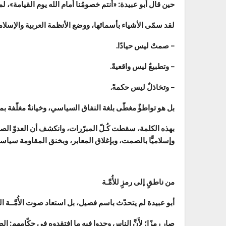
حين قال أبو عبيدة: «أنتم خصومُنا أمام الله يوم القيامة»، لم يكن
لقد سمّى الأشياء بأسمائها، ووضع الأنظمة العربية والإسلام
– صمتٌ ليس حيادًا.
– وتطبيعٌ ليس واقعيةً.
– وتخاذلٌ ليس حكمةً.
بل هو تواطؤٌ مغطّى بلغة النفاق السياسي، وخيانةٌ مغلّفة
بهذه الكلمة، سقطت كُـلّ المبرّرات، وانكشف أن العدوّ الصهي
وإسلاميًّا بالصمت، وبإغلاق المعابر، وبخنق المقاومة سياسيًّا و
من ناطقٍ إلى رمزٍ للأُمَّـة
أبو عبيدة لم يتحدّث باسم فصيل، بل استعاد صوت الأُمَّــة الم
صار رمزًا؛ لأَنَّ الناس وجدوا فيه ما افتقدوه في حكّامهم: