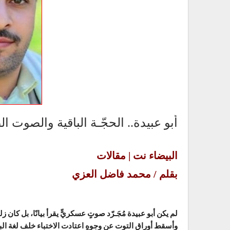
أبو عبيدة.. الحجّـة الباقية والصوت ا
البيضاء نت | مقالات
بقلم / محمد فاضل العزي
لم يكن أبو عبيدة مُجَـرّد صوتٍ عسكريٍّ يقرأ بيانًا، بل كا
وأسقط أوراق التوت عن وجوهٍ اعتادت الاختباء خلف لغة البيا