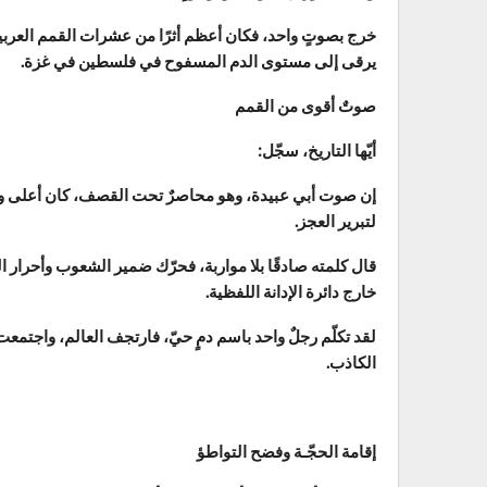
خرج بصوتٍ واحد، فكان أعظم أثرًا من عشرات القمم العربية 
يرقى إلى مستوى الدم المسفوح في فلسطين في غزة.
صوتٌ أقوى من القمم
أيّها التاريخ، سجّل:
إن صوت أبي عبيدة، وهو محاصرٌ تحت القصف، كان أعلى وأصد
لتبرير العجز.
قال كلمته صادقًا بلا مواربة، فحرّك ضمير الشعوب وأحرار ال
خارج دائرة الإدانة اللفظية.
لقد تكلّم رجلٌ واحد باسم دمٍ حيّ، فارتجف العالم، واجتمعت
الكاذب.
إقامة الحجّـة وفضح التواطؤ