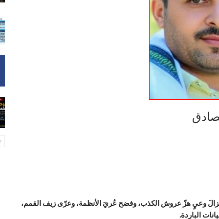
لصادق
ن زلزالَ وعيٍ هزّ عروش الكذب، وفضح عُريَ الأنظمة، وعرّى زيف القمم،
نات الباردة.