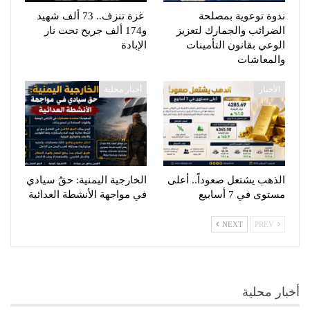
ندوة توعوية بمصلحة
غزة تنزف.. 73 ألف شهيد
الضرائب والجمارك لتعزيز
و174 ألف جريح تحت نار
الوعي بقانون التأمينات
الإبادة
والمعاشات
الأخبار
أخبار محلية
الذهب يشتعل صعوداً.. أعلى
الخارجية اليمنية: حقٌ سيادي
مستوى في 7 أسابيع
في مواجهة الأنشطة العدائية
NEXT
PREV
أخبار محلية