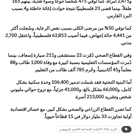
و2,475 امرأة، كما توفي 475 شخصاً جوعاً وسوء تغذية، بينهم 165
طفلاً، بينما قضى 23 فلسطينيًا نتيجة حوادث إغاثة خاطئة و4 بسبب
البرد القارس.
كما توفي 50% من مرضى الكلى بسبب نقص الرعاية، وسُجلت أكثر
من 4,441 حالة إجهاض، فيما أصيب 62,853 فلسطينياً، واعتقل 2,700
مدني.
وفي القطاع الصحي دُمّرت 22 مستشفى و211 سيارة إسعاف، بينما
دُمرت المؤسسات التعليمية بنسبة كبيرة مع وفاة 1,000 طالب و88
معلماً و45 أكاديمياً، وحُرم 785 ألف طالب من التعليم.
أما البنية التحتية فقد شملت تدمير 106,400 وحدة سكنية بشكل
كامل، و66,000 بشكل بالغ، و41,000 جزئياً، مع نزوح حوالي مليوني
شخص وتشريد 213,000 أسرة.
كما تضرر القطاع الزراعي والصحي بشكل كبير، مع خسائر اقتصادية
أولية تجاوزت 33 مليار دولار في 15 قطاعاً حيوياً.
#غزة_2025 #الإبادة_الجماعية #العدو_الصهيوني