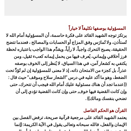
المسؤولية بوصفها تكليفاً لا خياراً
يرتكز توجه الشهيد القائد على فكرة حاسمة، أن المسؤولية أمام الله لا
تُستأذن، ولا تُمارَس وفق المزاج أو الحسابات والمصالح ، فعندما تتضح
الحقيقة، يصبح التحرك واجباً، لا رأياً، ويقدَّم هذا الواجب باعتباره لحظة
فرز أخلاقي وإيماني، يُعرف فيها من يحمل إيمانه كعبء ثقيل، ومن
يكتفي به كشعار آمن، في هذا السياق، لا يُنظر إلى الخوف بوصفه
عذراً، بل كجزء من الامتحان ذاته، إذ لا معنى للمسؤولية إن لم تُؤدَّ تحت
الضغط، وهو ما أكد عليه في درس ’’الشعار سلاح وموقف’’ حيث قال :
((عندما تجد أن هناك مسئولية عليك أمام الله فيجب أن تتحرك، حتى
وإن كانت القضية فيها خوف, حتى وإن كانت القضية تؤدي إلى أن
تضحي بنفسك ومالك)) .
القرآن هو الحكم الفاصل
يعتمد الشهيد القائد على مرجعية قرآنية صريحة، ترفض الفصل بين
الإيمان والفعل، فالله سبحانه وتعالى يقول في الآية الكريمة: {إنما