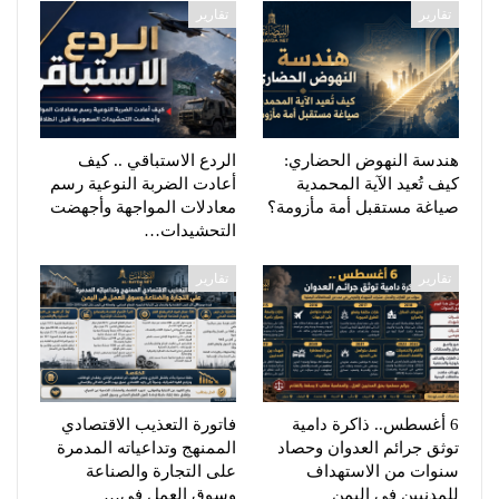
تقارير
تقارير
هندسة النهوض الحضاري:
الردع الاستباقي .. كيف
كيف تُعيد الآية المحمدية
أعادت الضربة النوعية رسم
صياغة مستقبل أمة مأزومة؟
معادلات المواجهة وأجهضت
التحشيدات…
تقارير
تقارير
6 أغسطس.. ذاكرة دامية
فاتورة التعذيب الاقتصادي
توثق جرائم العدوان وحصاد
الممنهج وتداعياته المدمرة
سنوات من الاستهداف
على التجارة والصناعة
للمدنيين في اليمن
وسوق العمل في…