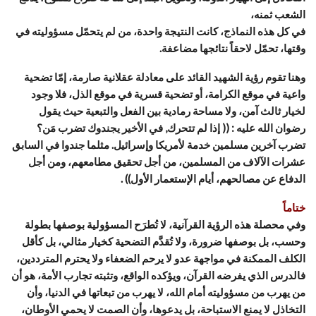
الشعب ثمنه،
في كل هذه النماذج، كانت النتيجة واحدة، من لم يتحمّل مسؤوليته في
وقتها، تحمّل لاحقاً نتائجها مضاعفة.
وهنا تقوم رؤية الشهيد القائد على معادلة عقلانية صارمة، إمّا تضحية
واعية في موقع الكرامة، أو تضحية قسرية في موقع الذل، فلا وجود
لخيار ثالث آمن، ولا مساحة رمادية بين الفعل والتبعية حيث يقول
رضوان الله عليه : (( إذا لم تتحرك, في الأخير يجندوك تضرب مَن؟
تضرب آخرين مسلمين خدمة لأمريكا وإسرائيل. مثلما جندوا في السابق
عشرات الآلاف من المسلمين، من أجل تحقيق مطامعهم، ومن أجل
الدفاع عن مصالحهم، أيام الإستعمار الأول)) .
ختاماً
وفي محصلة هذه الرؤية القرآنية، لا تُطرَح المسؤولية بوصفها بطولة
وحسب، بل بوصفها ضرورة، ولا تُقدَّم التضحية كخيار مثالي، بل كأقل
الكلف الممكنة في مواجهة عدو لا يرحم الضعفاء ولا يحترم المترددين،
فالدرس الذي يفرضه القرآن، ويؤكده الواقع، وتثبته تجارب الأمة، هو أن
من يهرب من مسؤوليته أمام الله، لا يهرب من تبعاتها في الدنيا، وأن
التخاذل لا يمنع الاستباحة، بل يدعوها، وأن الصمت لا يحمي الأوطان،