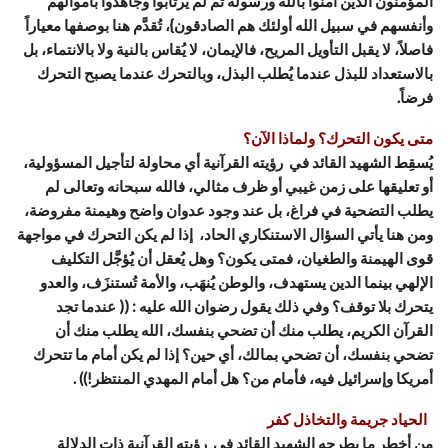
المؤمنون الذين آمنوا بالله ورسوله ثم لم يرتابوا وجاهدوا بأموالهم
وأنفسهم في سبيل الله أولئك هم الصادقون}، تُقدَّم هنا بوصفها معياراً
فاصلاً، لا يقبل التأويل المريح، فالإيمان، لا يُقاس بالنية ولا بالانتماء، بل
بالاستعداد للبذل عندما يُطلب البذل، وبالتحرك عندما يصبح التحرك
فرضاً.
متى يكون التحرك؟ ولماذا الآن؟
يُسقِط الشهيد القائد في رؤيته القرآنية أي محاولة لتأجيل المسؤولية،
أو تعليقها على زمن غيبي أو ظرف مثالي، فالله سبحانه وتعالى لم
يطلب التضحية في فراغ، بل عند وجود عدوان واضح وهيمنة مفروضة،
ومن هنا يأتي السؤال الاستنكاري الحاد، إذا لم يكن التحرك في مواجهة
قوى الهيمنة والطغيان، فمتى يكون؟ وهل يُعقل أن يُؤجَّل التكليف
الإلهي بينما الدين يستهدف، والوطن يُنهَب، والأمة تُستنزَف، والعدو
يتحرك بلا توقف؟ وفي ذلك يقول رضوان الله عليه : (( عندما تجد
القرآن الكريم، يطلب منك أن تضحي بنفسك، الله يطلب منك أن
تضحي بنفسك، أن تضحي بمالك، أي حين؟ إذا لم يكن أمام ما تتحرك
أمريكا وإسرائيل فيه، فأمام من؟ هل أمام المهدي المنتظر!)) .
الحياد جريمة والتخاذل كفر
من أخطر ما يطرحه الشهيد القائد في رؤيته القرآنية ذات الدلالة