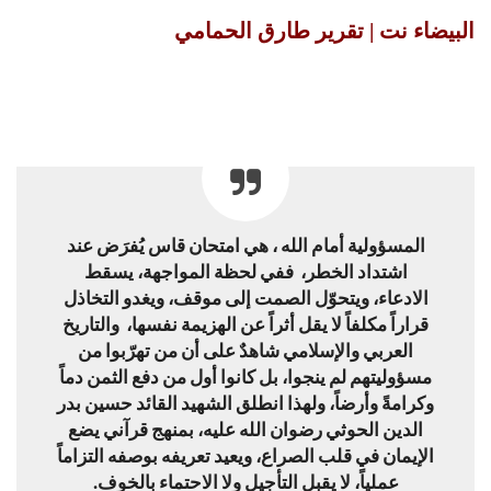
البيضاء نت | تقرير طارق الحمامي
المسؤولية أمام الله ، هي امتحان قاس يُفرَض عند
اشتداد الخطر، ففي لحظة المواجهة، يسقط
الادعاء، ويتحوّل الصمت إلى موقف، ويغدو التخاذل
قراراً مكلفاً لا يقل أثراً عن الهزيمة نفسها، والتاريخ
العربي والإسلامي شاهدٌ على أن من تهرّبوا من
مسؤوليتهم لم ينجوا، بل كانوا أول من دفع الثمن دماً
وكرامةً وأرضاً، ولهذا انطلق الشهيد القائد حسين بدر
الدين الحوثي رضوان الله عليه، بمنهج قرآني يضع
الإيمان في قلب الصراع، ويعيد تعريفه بوصفه التزاماً
عملياً، لا يقبل التأجيل ولا الاحتماء بالخوف.