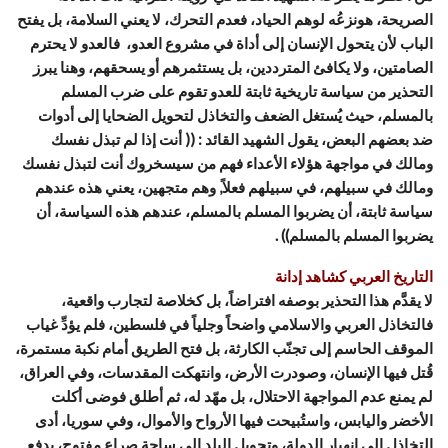
الصريحة، هونزعُه لوهم الحياد، فعدم التحرك، لا يعني السلامة، بل يفتح
الباب لأن يتحول الإنسان إلى أداة في مشروع العدو، فالعدو لا يحترم
الصامتين، ولا يكافئ المترددين، بل يستثمرهم أو يسحقهم، وهنا يبرز
التحذير من سياسة تاريخية ثابتة للعدو تقوم على ضرب المسلم
بالمسلم، حيث يُستغل الضعف والتخاذل لتحويل الضحايا إلى أدوات
ضد بعضهم البعض، يقول الشهيد القائد : (( أنت إذا لم تبذل نفسك
ومالك في مواجهة هؤلاء الأعداء فهم من سيسخروك أنت لتبذل نفسك
ومالك في سبيلهم، في سبيلهم فعلاً, وهم متجهين، يعني هذه عندهم
سياسة ثابتة، أن يضربوا المسلم بالمسلم، عندهم هذه السياسة، أن
يضربوا المسلم بالمسلم)) .
التاريخ العربي كشاهد إدانة
لا يقدَّم هذا التحذير بوصفه افتراضاً، بل كخلاصة لتجارب واقعية،
فالتخاذل العربي والاسلامي واضحاً وجلياً في فلسطين، فلم يؤدِّ غياب
الموقف الحاسم إلى تجنّب الكارثة، بل فتح الطريق أمام نكبة مستمرة،
قُتل فيها الإنسان، وصودرت الأرض، وانتهكت المقدسات، وفي العراق،
لم يمنع عدم المواجهة الاحتلال، بل مهّد له، ثم أطلق فوضى أكلت
الأخضر واليابس، واستُبيحت فيها الأرواح والأموال، وفي سوريا، أدى
التخاذل إلى انهيار الدولة، وتحويل البلد إلى ساحة صراع مفتوح، يدفع