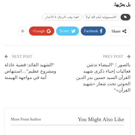
بل يعرّيها.
#المسؤولية أمام الله أولاً
#هذا وقت الرجال لا الأعذار
Google+
Twitter
Facebook
Share
NEXT POST
PREV POST
بالصور ؛ “البيضاء تدشن
“الشهيد القائد: قضية عادلة
فعاليات إحياء ذكرى شهيد
ومشروع عظيم”…استنهاض
القرآن السيد حسين بدر الدين
أمة في مواجهة الهيمنة
الحوثي تحت شعار «شهيد
القرآن»”
You Might Also Like
More From Author