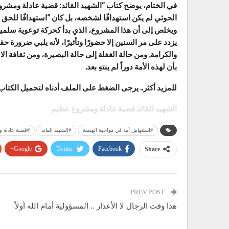
في الختام، يوضح كتاب “الشهيد القائد: قضية عادلة ومشر
الحوثي لم يكن استهدافًا لشخصه، بل كان “استهدافًا للحق ا
ويخلص إلى أن هذا المشروع، الذي بدأ كحركة توعوية سلمي
يزدد على مر السنين إلا حضورًا وتأثيرًا، لأنه يلبي ضرورة 
والكرامة, ومن حالة الغفلة إلى حالة البصيرة، ومن ثقافة ا
بأن لهذه الأمة دوراً لم ينتهِ بعد.
للمزيد أكثر.. يرجى الضغط على الملف أدناه لتحميل الكتاب
الشهيد القائد قضية عادلة ومشروع عظيم
#استنهاض أمة في مواجهة الهيمنة
#الشهيد القائد
#قضية عادلة 
Google+
Twitter
Facebook
Share
PREV POST
هذا وقت الرجال لا الأعذار .. المسؤولية أمام الله أولاً