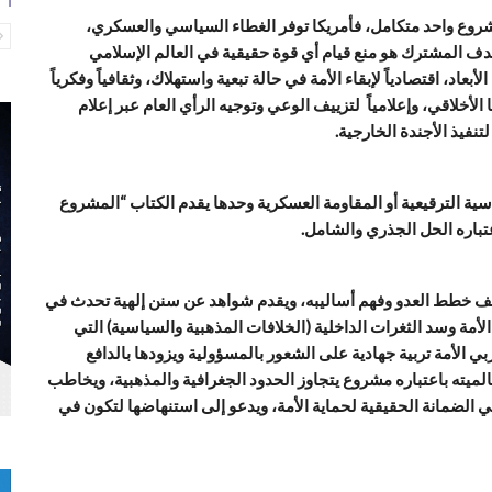
مشروع واحد متكامل، فأمريكا توفر الغطاء السياسي والعسكري،
دف المشترك هو منع قيام أي قوة حقيقية في العالم الإسلامي
، اقتصادياً لإبقاء الأمة في حالة تبعية واستهلاك، وثقافياً وفكرياً
الأخلاقي، وإعلامياً لتزييف الوعي وتوجيه الرأي العام عبر إعلام
نفيذ الأجندة الخارجية.
ية الترقيعية أو المقاومة العسكرية وحدها يقدم الكتاب “المشروع
تباره الحل الجذري والشامل.
 لكشف خطط العدو وفهم أساليبه، ويقدم شواهد عن سنن إلهية تحدث في
لأمة وسد الثغرات الداخلية (الخلافات المذهبية والسياسية) التي
ي الأمة تربية جهادية على الشعور بالمسؤولية ويزودها بالدافع
لميته باعتباره مشروع يتجاوز الحدود الجغرافية والمذهبية، ويخاطب
ي الضمانة الحقيقية لحماية الأمة، ويدعو إلى استنهاضها لتكون في