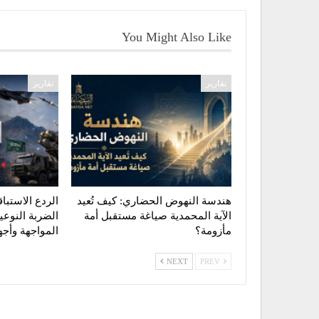
You Might Also Like
تقارير
تقارير
هندسة النهوض الحضاري: كيف تُعيد
الردع الاستبا
الآية المحمدية صياغة مستقبل أمة
الضربة النوع
مأزومة؟
المواجهة وأ
NEXT
PREV