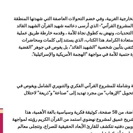
 الخارجية الغربية، وفي خضم التحولات العاصفة التي شهدتها المنطقة
 “المشروع القرآني”- الذي أرسى دعائمه شهيد القرآن الشهيد القائد
التحديات، ونهض به كطوق نجاة للأمة ، وقدمه خارطة طريق عملية
تعادة الكرامة, هذا الكتاب، الذي يستند إلى كلمات ومحاضرات
 يكتفي بتأبين شخصية “الشهيد القائد”، بل يغوص في جوهر “القضية
 حتمية للأمة في مواجهة “الهجمة الأمريكية والإسرائيلية”.
عمقة وشاملة للمشروع القرآني الفكري والتنويري الشامل ويغوص في
تحويل “الإرهاب” من مجرد تهديد إلى “صناعة” و”ذريعة” لاحتلال
وفي هذا السياق يبرز الكتاب الذي أعده يحيى قاسم أبو عواضة، من 58 صفحة، كوثيقة فكرية وسياسية بالغة الأهمية، هذا
ريح عميق لمشروع نهضوي استمد من القرآن الكريم رؤيته لمواجهة
بين دفتيه تتكشف للقارئ الأبعاد الحقيقية للصراع، وتتجلى معالم