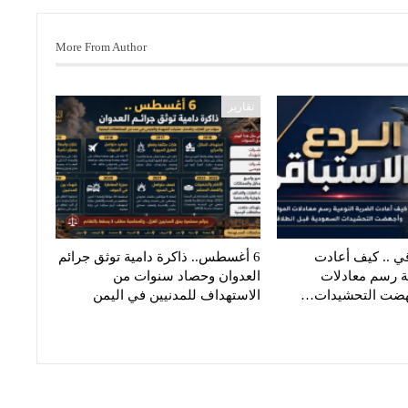
More From Author
تقارير
قي .. كيف أعادت
6 أغسطس.. ذاكرة دامية توثق جرائم
ية رسم معادلات
العدوان وحصاد سنوات من
جهضت التحشيدات…
الاستهداف للمدنيين في اليمن