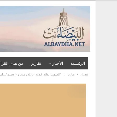
الرئيسية
الأخبار
تقارير
من هدى القرآن
Home
تقارير
“الشهيد القائد: قضية عادلة ومشروع عظيم”…است