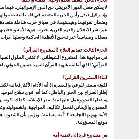
لا يمكن فصل الدور الأمريكي عن الدور الإسرائيلي، فهما 
وإسرائيل تمثل رأس الحربة المتقدم في قلب المنطقة واله
وضمان تفوقهما وهيمنتهما، في سياق حرب شاملة متعددة الأبعاد
عبر نشر الانحلال والقيم الغربية لضرب هوية الأمة وتحصينها 
مضلل، وسياسياً عبر تدجين الأنظمة الحاكمة وجعلها أدوات لت
الجزء الثالث: تقديم العلاج (المشروع القرآني)
في مواجهة هذا المشروع الشيطاني، لا تكفي الحلول السياس
القرآني” الذي أطلقه شهيد القرآن السيد حسين الحوثي باع
لماذا المشروع القرآني؟
لكونه مصدر للوعي والبصيرة إذ أنه الأداة الأكثر فعالية
إطار الصراع بين الحق والباطل، كما أنه أقوى سلاح لتوحيد ا
يستغلها العدو وعمل عليها منذ صدر الإسلام، كذلك لكونه يرب
المعنوي والإيماني لتحمل تكاليف المواجهة، ولشموليته وعا
الأمة بهويتها الجامعة كـ”أمة مسلمة”، ويؤمن بأن الشعوب ه
موقع المسؤولية.
من مشروع فرد إلى قضية أمة