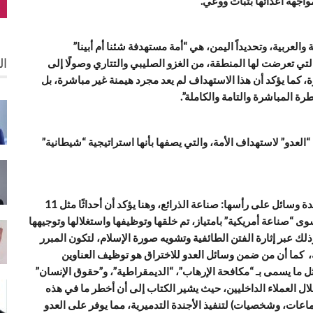
جهة أعدائها بثبات ووعي.
العربية، وتحديداً اليمن، هي “أمة مستهدفة شئنا أم أبينا”
ال
لتي تعرضت لها المنطقة، من الغزو الصليبي والتتاري وصولًا إلى
ة، كما يؤكد أن هذا الاستهداف لم يعد مجرد هيمنة غير مباشرة، بل
 المباشرة والتامة والكاملة”.
“العدو” لاستهداف الأمة، والتي يصفها بأنها استراتيجية “شيطانية”
وفي هذا السياق يوضح الكتاب كيف يتم هذا الاختراق عبر عدة وسائل على رأسها: صناعة الذرائع، وهنا يؤكد أن أحداثًا مثل 11
 “صناعة أمريكية” بامتياز، تم خلقها وتوظيفها واستغلالها وتوجيهها
ك عبر إثارة الفتن الطائفية وتشويه صورة الإسلام، لتكون المبرر
 كما أن من ضمن وسائل العدو للاختراق هو توظيف العناوين
ما يسمى بـ “مكافحة الإرهاب”، “الديمقراطية”، و”حقوق الإنسان”
لال العملاء الداخليين، حيث يشير الكتاب إلى أن أخطر ما في هذه
ماعات، وشخصيات) لتنفيذ الأجندة التدميرية، مما يوفر على العدو