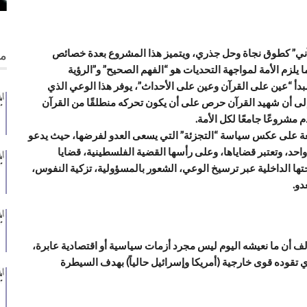
رآني” كطوق نجاة وحل جذري، ويتميز هذا المشروع بعدة خصائص
من
يلزم الأمة لمواجهة التحديات هو “الفهم الصحيح” و”الرؤية
مبدأ “عين على القرآن وعين على الأحداث”، يوفر هذا الوعي الذي
لى أن شهيد القرآن حرص على أن يكون تحركه منطلقًا من القرآن
م مشروعًا جامعًا لكل الأمة.
معة على عكس سياسة “التجزئة” التي يسعى العدو لفرضها، حيث يدعو
واحد، وتعتبر قضاياها، وعلى رأسها القضية الفلسطينية، قضايا
تها الداخلية عبر ترسيخ الوعي، الشعور بالمسؤولية، تزكية النفوس،
دو.
ف أن ما نعيشه اليوم ليس مجرد أزمات سياسية أو اقتصادية عابرة،
تقوده قوى خارجية (أمريكا وإسرائيل حالياً) بهدف السيطرة