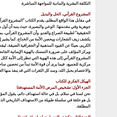
التكلفة البشرية والمادية للمواجهة المباشرة.
المشروع القرآني.. الحل والبديل
في مقابل هذا الواقع المظلم، يقدم الكتاب “المشروع الق
جوهرية وفي مقدمتها: الوعي والبصيرة، حيث ينبه أن أول ما 
الحقيقية” لطبيعة الصراع والعدو، وأن المشروع القرآني، ب
يكشف زيف الشعارات ويحصن الأمة من الخداع، كما يشير إ
الكريم، بعيدًا عن القيود المذهبية أو الجغرافية الضيقة، ليقد
ويركز المؤلف على ضرورة التمسك بالهوية الإيمانية الجا
المشروع القرآني إلى هذه الهوية التي تنظر إلى الأمة ككل 
مركزية للجميع، فيما يرى أن قوة الأمة تبدأ من تحصين ساح
والاعتصام بحبل الله، وسد كل الثغرات التي قد ينفذ منها الع
الهيكل الفكري للكتاب
الجزء الأول: تشخيص المرض (الأمة المستهدفة)
نحن لسنا في سلام، بل في حالة استهداف دائم، يقول المؤل
بل هو حلقة في سلسلة طويلة من الاستهداف التاريخي الذي 
المطلقة.
الجزء الثاني: كشف العدو (وجهان لعملة واحدة)