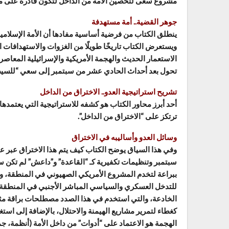
مشروع سعى لتحصين الأمة من الداخل لتكون قادرة على موا
جوهر القضية.. أمة مستهدفة
ينطلق الكتاب من فرضية أساسية مفادها أن الأمة الإسلامية و
ويستعرض الكتاب تاريخًا طويلًا من الغزوات والاستهدافات ا
الاستعمار الحديث والهجمة الأمريكية والإسرائيلية المعاصر
تحول بعد أحداث الحادي عشر من سبتمبر إلى سعي “للسيطرة
تشريح استراتيجية العدو.. الاختراق من الداخل
أحد أبرز محاور الكتاب هو كشفه للاستراتيجية التي يعتمدها 
ترتكز على “الاختراق من الداخل”.
وسائل العدو وأساليبه في الاختراق
سبتمبر وتنظيمات تكفيرية كـ “القاعدة” و”داعش” لم تكن سوى
ببراعة لتخدم المشروع الأمريكي الصهيوني في المنطقة، وذل
للتدخل العسكري والسياسي المباشر الأجنبي في المنطقة،
الخادعة، والتي استخدم في هذا الصدد مصطلحات براقة مثل 
كغطاء لتمرير مشاريع الهيمنة والاحتلال، بالإضافة إلى استغ
الهجمة هو الاعتماد على “أدوات” من داخل الأمة (أنظمة، ج