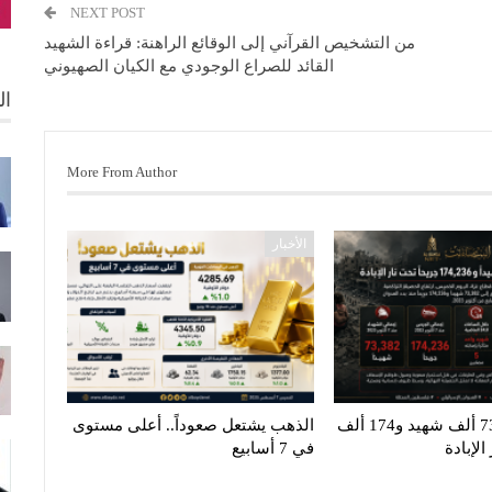
NEXT POST
من التشخيص القرآني إلى الوقائع الراهنة: قراءة الشهيد
القائد للصراع الوجودي مع الكيان الصهيوني
ال
More From Author
الأخبار
غزة تنزف.. 73 ألف شهيد و174 ألف
الذهب يشتعل صعوداً.. أعلى مستوى
لإبادة
في 7 أسابيع