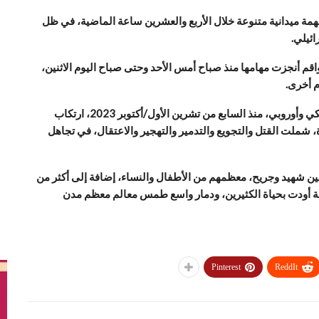
ذت طواقم الدفاع المدني في محافظات قطاع غزة 35 مهمة ميدانية متنوعة خلال الأربع والعشرين ساعة الماضية، في ظل
ئيلي.
اقم أنجزت مهامها منذ صباح أمس الأحد وحتى صباح اليوم الاثنين،
ويأتي ذلك في وقت يواصل فيه العدو الصهيوني، بدعم أمريكي وأوروبي، منذ السابع من تشرين الأول/أكتوبر 2023، ارتكاب
شملت القتل والتجويع والتدمير والتهجير والاعتقال، في تجاهل
عن أكثر من 241 ألف فلسطيني بين شهيد وجريح، معظمهم من الأطفال والنساء، إضافة إلى أكثر من
اعة أودت بحياة الكثيرين، ودمار واسع طمس معالم معظم مدن
Pinterest
ReddIt