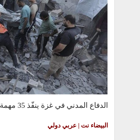
الدفاع المدني في غزة ينفّذ 35 مهمة إنقاذ وإسعاف خلال 24 ساعة رغم الحصار
البيضاء نت | عربي دولي