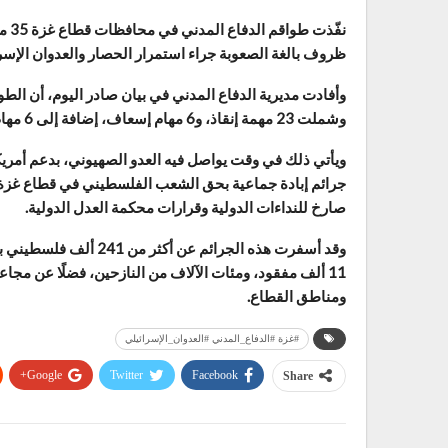
نفّ
ظروف بالغة الصعوبة جراء استمرار الحصار والعدوان الإسرا
وأفادت مديرية الدفاع المدني في بيان صادر اليوم، أن الطو
وشملت 23 مهمة إنقاذ، و6 مهام إسعاف، إضافة إلى 6 مهام أخرى.
جرائم إبادة جماعية بحق الشعب الفلسطيني في قطاع غزة، 
صارخ للنداءات الدولية وقرارات محكمة العدل الدولية.
وقد أسفرت هذه الجرائم 
11 ألف مفقود، ومئات الآلاف من النازحين، فضلًا عن مج
ومناطق القطاع.
#غزة #الدفاع_المدني #العدوان_الإسرائيلي
Google+
Twitter
Facebook
Share