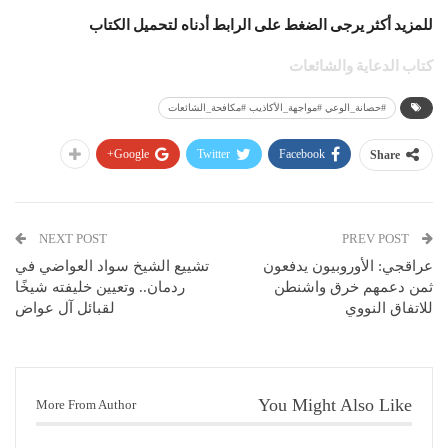
للمزيد أكثر يرجى الضغط على الرابط أدناه لتحميل الكتاب
كتاب الدعاية والشائعات
#حصانة_الوعي #مواجهة_الأكاذيب #مكافحة_الشائعات
Google+
Twitter
Facebook
Share
NEXT POST
PREV POST
عراقجي: الأوروبيون يدفعون
تشييع الشيخ سواد العواضي في
ثمن دعمهم خرق واشنطن
ردمان.. وتعيين خليفته شيخًا
للاتفاق النووي
لقبائل آل عواض
You Might Also Like
More From Author