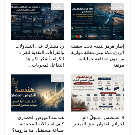
تقارير
تقارير
إطار هرمز يتقدم تحت سقف
رد مشترك على التساؤلات
الردع: مكة تبني مظلة موازية
والقراءات النقدية للقراء
من دون اندفاعة عملياتية
الكرام، أشكر لكم هذا
موثقة
التفاعل لمجريات…
تقارير
تقارير
8 أغسطس.. سجلٌ دامٍ
هندسة النهوض الحضاري:
لجرائم العدوان بحق اليمنيين
كيف تُعيد الآية المحمدية
صياغة مستقبل أمة مأزومة؟