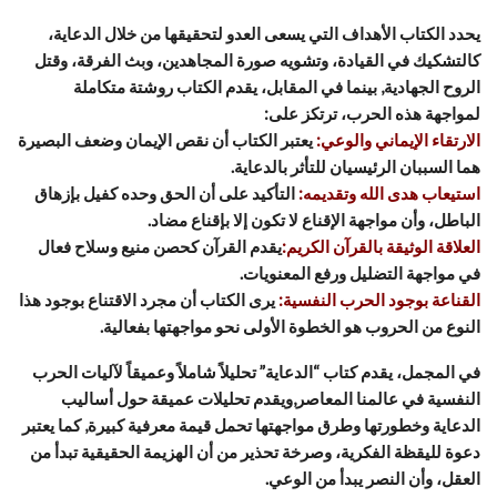
يحدد الكتاب الأهداف التي يسعى العدو لتحقيقها من خلال الدعاية،
كالتشكيك في القيادة، وتشويه صورة المجاهدين، وبث الفرقة، وقتل
الروح الجهادية, بينما في المقابل، يقدم الكتاب روشتة متكاملة
لمواجهة هذه الحرب، ترتكز على:
الارتقاء الإيماني والوعي:
يعتبر الكتاب أن نقص الإيمان وضعف البصيرة
هما السببان الرئيسيان للتأثر بالدعاية.
استيعاب هدى الله وتقديمه:
التأكيد على أن الحق وحده كفيل بإزهاق
الباطل، وأن مواجهة الإقناع لا تكون إلا بإقناع مضاد.
العلاقة الوثيقة بالقرآن الكريم:
يقدم القرآن كحصن منيع وسلاح فعال
في مواجهة التضليل ورفع المعنويات.
القناعة بوجود الحرب النفسية:
يرى الكتاب أن مجرد الاقتناع بوجود هذا
النوع من الحروب هو الخطوة الأولى نحو مواجهتها بفعالية.
في المجمل، يقدم كتاب “الدعاية” تحليلاً شاملاً وعميقاً لآليات الحرب
النفسية في عالمنا المعاصر,ويقدم تحليلات عميقة حول أساليب
الدعاية وخطورتها وطرق مواجهتها تحمل قيمة معرفية كبيرة, كما يعتبر
دعوة لليقظة الفكرية، وصرخة تحذير من أن الهزيمة الحقيقية تبدأ من
العقل، وأن النصر يبدأ من الوعي.