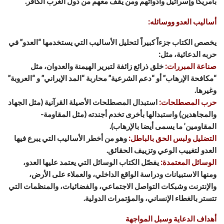
بأمريكا وإسرائيل وأدواتهم ومن يقف معهم من دول الغرب الكافر.
أساليب العدو ووسائله:
يخصص الكتاب جزءاً كبيراً لتحليل الأساليب التي يستخدمها “العدو” في
حربه الدعائية، مثل:
صناعة المبررات:
خلق ذرائع زائفة لتبرير الهيمنة والعدوان، مثل
“مكافحة الإرهاب” أو “دعم الشرعية” محاربة “المد الإيراني” و “العروبة”
وغيرها.
حرب المصطلحات:
استبدال المصطلحات الأصيلة القرآنية (مثل الجهاد
والمجاهدين) واستبدالها بأخرى تخدم أجندته (مثل المقاومة-
المقاومين’ ما يسمى أيضا بالإرهاب).
التضليل ولبس الحق بالباطل:
وهو من أخطر الأساليب التي يبرع فيها
العدو لتغييب الوعي وتزييف الحقائق.
الوسائل المعتمدة:
يفصّل الكتاب الوسائل التي يعتمد عليها العدو،
ومنها الاستبيانات ودراسة الواقع الداخلي، والعملاء على الأرض،
والإنترنت وشبكات التواصل الاجتماعي، والفضائيات، والمنظمات التي
تتستر بالغطاء الإنساني، والمؤتمرات الدولية.
أهداف الدعاية وسبل المواجهة