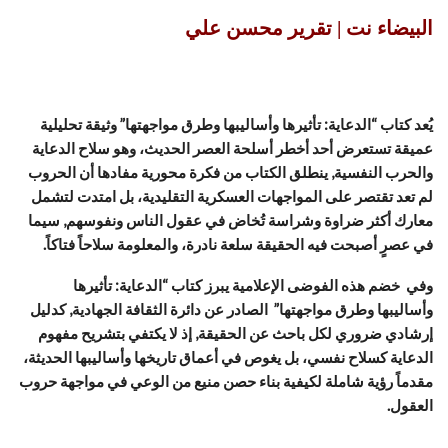
البيضاء نت | تقرير محسن علي
يُعد كتاب “الدعاية: تأثيرها وأساليبها وطرق مواجهتها” وثيقة تحليلية
عميقة تستعرض أحد أخطر أسلحة العصر الحديث، وهو سلاح الدعاية
والحرب النفسية, ينطلق الكتاب من فكرة محورية مفادها أن الحروب
لم تعد تقتصر على المواجهات العسكرية التقليدية، بل امتدت لتشمل
معارك أكثر ضراوة وشراسة تُخاض في عقول الناس ونفوسهم, سيما
في عصرٍ أصبحت فيه الحقيقة سلعة نادرة، والمعلومة سلاحاً فتاكاً.
وفي خضم هذه الفوضى الإعلامية يبرز كتاب “الدعاية: تأثيرها
وأساليبها وطرق مواجهتها” الصادر عن دائرة الثقافة الجهادية, كدليل
إرشادي ضروري لكل باحث عن الحقيقة, إذ لا يكتفي بتشريح مفهوم
الدعاية كسلاح نفسي، بل يغوص في أعماق تاريخها وأساليبها الحديثة،
مقدماً رؤية شاملة لكيفية بناء حصن منيع من الوعي في مواجهة حروب
العقول.