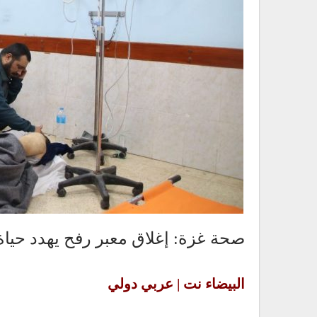
صحة غزة: إغلاق معبر رفح يهدد حياة 20 ألف مريض ويضاعف قوائم الوف
البيضاء نت | عربي دولي