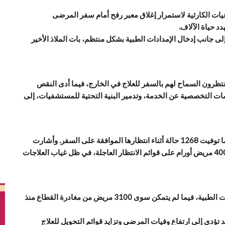
عيات الكارثية لاستمرار إغلاق معبر رفح أمام سفر المرضى
 حياة الآلاف.
ى جانب إدخال الإمدادات الطبية بشكل منتظم، بات الملاذ الأخير
 مكتملة ينتظرون السماح لهم بالسفر للعلاج في الخارج، فيما أدى النقص
ات التخصصية عن الخدمة، وتدمير البنية التحتية للمستشفيات، إلى
وأضافت أن 440 حالة تُصنّف كحالات إنقاذ حياة عاجلة، بينما توفيت 1268 حالة أثناء انتظارها الموافقة على السفر. وأشارت
إلى أن مرضى الأورام من أكثر الفئات تضررًا، حيث يوجد 4000 مريض أورام على قوائم الانتظار العاجلة، في ظل غياب العلاجات
ولفتت الوزارة إلى أن 4500 طفل من بين أصحاب التحويلات الطبية، فيما لم يتمكن سوى 3100 مريض من مغادرة القطاع منذ
 تؤدي إلى ارتفاع وفيات المرضى وتزايد قوائم التحويل للعلاج