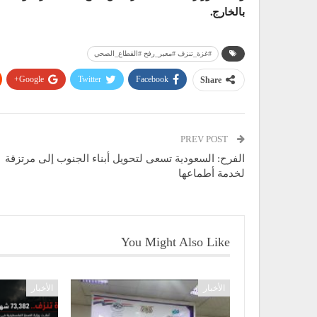
بالخارج.
#غزة_تنزف #معبر_رفح #القطاع_الصحي
Google+
Twitter
Facebook
Share
PREV POST
الفرح: السعودية تسعى لتحويل أبناء الجنوب إلى مرتزقة
لخدمة أطماعها
You Might Also Like
الأخبار
الأخبار