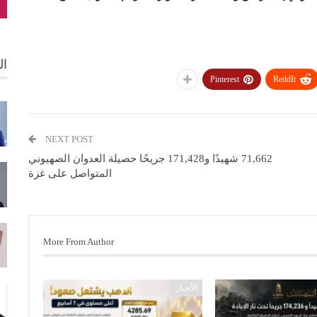
ال
Pinterest
ReddIt
NEXT POST
71,662 شهيدًا و171,428 جريحًا حصيلة العدوان الصهيوني
المتواصل على غزة
More From Author
الأخبار