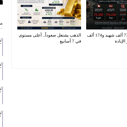
من
غزة تنزف.. 73 ألف شهيد و174 ألف
الذهب يشتعل صعوداً.. أعلى مستوى
لإبادة
في 7 أسابيع