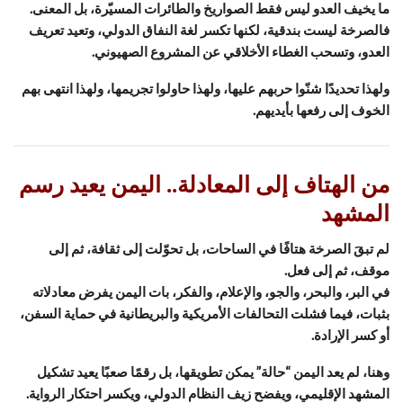
ما يخيف العدو ليس فقط الصواريخ والطائرات المسيّرة، بل المعنى.
فالصرخة ليست بندقية، لكنها تكسر لغة النفاق الدولي، وتعيد تعريف
العدو، وتسحب الغطاء الأخلاقي عن المشروع الصهيوني.
ولهذا تحديدًا شنّوا حربهم عليها، ولهذا حاولوا تجريمها، ولهذا انتهى بهم
الخوف إلى رفعها بأيديهم.
من الهتاف إلى المعادلة.. اليمن يعيد رسم
المشهد
لم تبقَ الصرخة هتافًا في الساحات، بل تحوّلت إلى ثقافة، ثم إلى
موقف، ثم إلى فعل.
في البر، والبحر، والجو، والإعلام، والفكر، بات اليمن يفرض معادلاته
بثبات، فيما فشلت التحالفات الأمريكية والبريطانية في حماية السفن،
أو كسر الإرادة.
وهنا، لم يعد اليمن “حالة” يمكن تطويقها، بل رقمًا صعبًا يعيد تشكيل
المشهد الإقليمي، ويفضح زيف النظام الدولي، ويكسر احتكار الرواية.