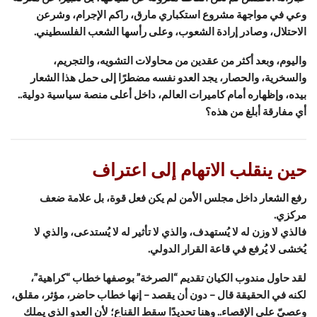
وعي في مواجهة مشروع استكباري مارق، راكم الإجرام، وشرعن
الاحتلال، وصادر إرادة الشعوب، وعلى رأسها الشعب الفلسطيني.
واليوم، وبعد أكثر من عقدين من محاولات التشويه، والتجريم،
والسخرية، والحصار، يجد العدو نفسه مضطرًا إلى حمل هذا الشعار
بيده، وإظهاره أمام كاميرات العالم، داخل أعلى منصة سياسية دولية..
أي مفارقة أبلغ من هذه؟
حين ينقلب الاتهام إلى اعتراف
رفع الشعار داخل مجلس الأمن لم يكن فعل قوة، بل علامة ضعف
مركزي.
فالذي لا وزن له لا يُستهدف، والذي لا تأثير له لا يُستدعى، والذي لا
يُخشى لا يُرفع في قاعة القرار الدولي.
لقد حاول مندوب الكيان تقديم “الصرخة” بوصفها خطاب “كراهية”،
لكنه في الحقيقة قال – دون أن يقصد – إنها خطاب حاضر، مؤثر، مقلق،
وعصيّ على الإقصاء.. وهنا تحديدًا سقط القناع؛ لأن العدو الذي يملك