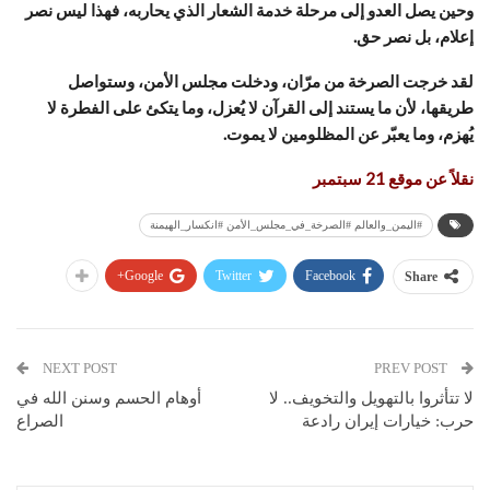
وحين يصل العدو إلى مرحلة خدمة الشعار الذي يحاربه، فهذا ليس نصر
إعلام، بل نصر حق.
لقد خرجت الصرخة من مرّان، ودخلت مجلس الأمن، وستواصل
طريقها، لأن ما يستند إلى القرآن لا يُعزل، وما يتكئ على الفطرة لا
يُهزم، وما يعبّر عن المظلومين لا يموت.
نقلاً عن موقع 21 سبتمبر
#اليمن_والعالم #الصرخة_في_مجلس_الأمن #انكسار_الهيمنة
Google+
Twitter
Facebook
Share
NEXT POST
PREV POST
لا تتأثروا بالتهويل والتخويف.. لا
أوهام الحسم وسنن الله في
حرب: خيارات إيران رادعة
الصراع