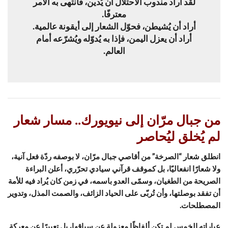
لقد أراد مندوب الاحتلال أن يُدين، فانتهى به الأمر
معترفًا.
أراد أن يُشيطن، فحوّل الشعار إلى أيقونة عالمية.
أراد أن يعزل اليمن، فإذا به يُدوّله ويُشرّعه أمام
العالم.
من جبال مرّان إلى نيويورك.. مسار شعار
لم يُخلق ليُحاصر
انطلق شعار “الصرخة” من أقاصي جبال مرّان، لا بوصفه ردّة فعل آنية،
ولا شعارًا انفعاليًا، بل كموقف قرآني سيادي تحرّري، أعلن البراءة
الصريحة من الطغيان، وسمّى العدو باسمه، في زمن كان يُراد فيه للأمة
أن تفقد بوصلتها، وأن تُربّى على الحياد الزائف، والصمت المذل، وتدوير
المصطلحات.
عباراته الخمس لم تكن ألفاظًا معزولة عن سياقها، بل تعبيرًا عن معركة