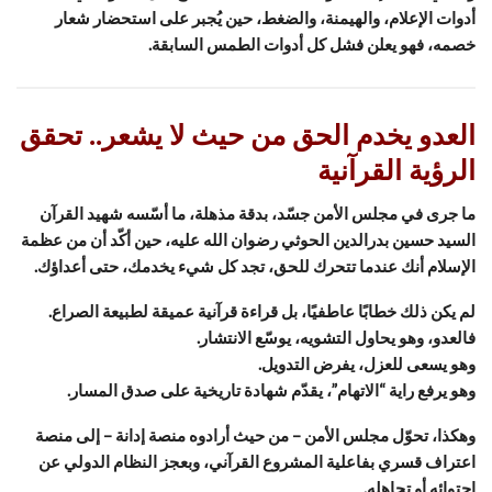
أدوات الإعلام، والهيمنة، والضغط، حين يُجبر على استحضار شعار
خصمه، فهو يعلن فشل كل أدوات الطمس السابقة.
العدو يخدم الحق من حيث لا يشعر.. تحقق
الرؤية القرآنية
ما جرى في مجلس الأمن جسّد، بدقة مذهلة، ما أسّسه شهيد القرآن
السيد حسين بدرالدين الحوثي رضوان الله عليه، حين أكّد أن من عظمة
الإسلام أنك عندما تتحرك للحق، تجد كل شيء يخدمك، حتى أعداؤك.
لم يكن ذلك خطابًا عاطفيًا، بل قراءة قرآنية عميقة لطبيعة الصراع.
فالعدو، وهو يحاول التشويه، يوسّع الانتشار.
وهو يسعى للعزل، يفرض التدويل.
وهو يرفع راية “الاتهام”، يقدّم شهادة تاريخية على صدق المسار.
وهكذا، تحوّل مجلس الأمن – من حيث أرادوه منصة إدانة – إلى منصة
اعتراف قسري بفاعلية المشروع القرآني، وبعجز النظام الدولي عن
احتوائه أو تجاهله.