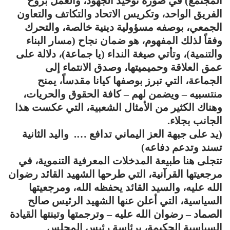
المجتمع) في صورة توحيد الجهود، والعمل بروح
الفريق الواحد، وتكريس الاتحاد والتكاتف والتعاون
الجمعي، بوصفه مسؤولية دينية خالصة، والتحرك
وفقاً لذلك المفهوم، هو ضمان نجاح (مسار البناء
والتنمية)، وتأتي صيغة النداء (يا جماعة)، دلالة على
عمق العلاقة وحميميتها، وصدق الانتماء إلى
الجماعة، التي تبرز بوصفها كيانا مقدساً، يمنح
منتسبيه – ويضمن لهم – كافة الحقوق والحريات،
وهناك الكثير من الأمثال الشعبية، التي عكست هذا
الجانب بجلاء.
(يد على جبهة العز اليماني تدافع …. واليد الثانية
تسند وتدعم دفاعه)
تتجلى هنا طبيعة المدخلات المعرفية التنموية، في
مرجعيتها القرآنية، التي طرحها الشهيد القائد رضوان
الله عليه، والسيد القائد يحفظه الله، ومرجعيتها
السياسية، التي أعلن عنها الشهيد الرئيس صالح
الصماد – رضوان الله عليه – وترجمتها وتبنتها القيادة
السياسية الحكيمة، برئاسة رئيس المجلس