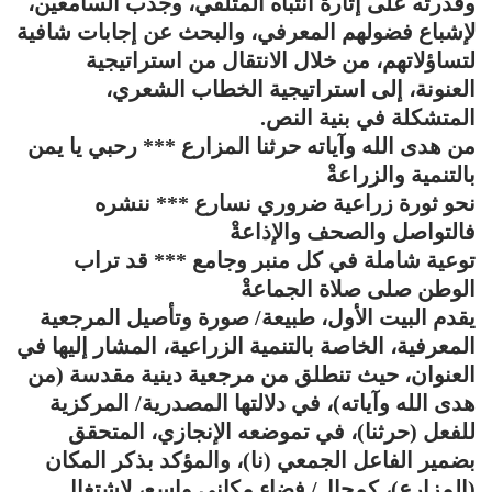
وقدرته على إثارة انتباه المتلقي، وجذب السامعين،
لإشباع فضولهم المعرفي، والبحث عن إجابات شافية
لتساؤلاتهم، من خلال الانتقال من استراتيجية
العنونة، إلى استراتيجية الخطاب الشعري،
المتشكلة في بنية النص.
من هدى الله وآياته حرثنا المزارع *** رحبي يا يمن
بالتنمية والزراعةْ
نحو ثورة زراعية ضروري نسارع *** ننشره
فالتواصل والصحف والإذاعةْ
توعية شاملة في كل منبر وجامع *** قد تراب
الوطن صلى صلاة الجماعةْ
يقدم البيت الأول، طبيعة/ صورة وتأصيل المرجعية
المعرفية، الخاصة بالتنمية الزراعية، المشار إليها في
العنوان، حيث تنطلق من مرجعية دينية مقدسة (من
هدى الله وآياته)، في دلالتها المصدرية/ المركزية
للفعل (حرثنا)، في تموضعه الإنجازي، المتحقق
بضمير الفاعل الجمعي (نا)، والمؤكد بذكر المكان
(المزارع)، كمجال/ فضاء مكاني واسع، لاشتغال