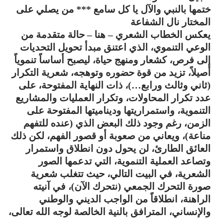
ختمها بالنبي والآل يا كل سامع *** من يصلي على
المختار نال الشفاعة
يعكس الخطاب الشعري – هنا – حالة متقدمة من
الوعي التنموي، الذي اعتنق مبدأ تحويل التحديات
إلى فرص، كشعار ومنهج حياة، ليصبح أساساً تنموياً
أصيلاً، تزيد من قوة حضوره وتوهجه، شعرية التكرار
(ثاني وثالث ورابع…)، ذات النهاية المفتوحة، على
عدد تكرار المحاولات، وتكرار العمليات والمشاريع
التنموية، واستمراريتها وديناميتها المفتوحة على
الزمن، رغم وجود ذلك البعض الذي (عنده للتفهم
مناعة)، ويعاني من صعوبة أو قصور الفهم، لكن ذلك
العائق الطارئ، لن يحول دون انطلاق واستمرار
وتصاعد العملية التنموية، التي تدعمها الصور
الشعرية، في البيت التالي، حيث تتغلب شعرية
صورة التحرك الجمعي (نتحرك الآن)، في آنيته
الراهنة، انطلاقاً من الواجب الديني والوطني
والإنساني، المترافق بالنية الخالصة لوجه الله تعالى،