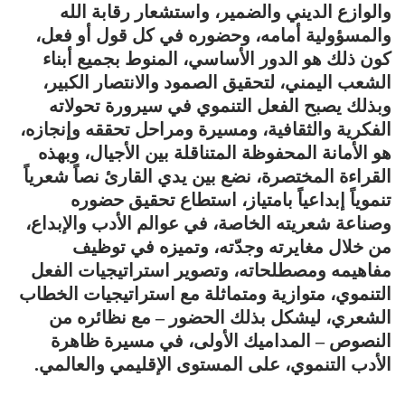
والوازع الديني والضمير، واستشعار رقابة الله
والمسؤولية أمامه، وحضوره في كل قول أو فعل،
كون ذلك هو الدور الأساسي، المنوط بجميع أبناء
الشعب اليمني، لتحقيق الصمود والانتصار الكبير،
وبذلك يصبح الفعل التنموي في سيرورة تحولاته
الفكرية والثقافية، ومسيرة ومراحل تحققه وإنجازه،
هو الأمانة المحفوظة المتناقلة بين الأجيال، وبهذه
القراءة المختصرة، نضع بين يدي القارئ نصاً شعرياً
تنموياً إبداعياً بامتياز، استطاع تحقيق حضوره
وصناعة شعريته الخاصة، في عوالم الأدب والإبداع،
من خلال مغايرته وجدّته، وتميزه في توظيف
مفاهيمه ومصطلحاته، وتصوير استراتيجيات الفعل
التنموي، متوازية ومتماثلة مع استراتيجيات الخطاب
الشعري، ليشكل بذلك الحضور – مع نظائره من
النصوص – المداميك الأولى، في مسيرة ظاهرة
الأدب التنموي، على المستوى الإقليمي والعالمي.