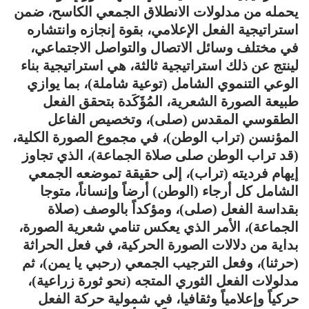
يحمله من مدلولات الانطلاق الجمعي الكاسح، ضمن
استراتيجية الفعل الإعلامي، بقوة إنجازه وانتشاره
في مختلف وسائل الاتصال والتواصل الاجتماعي،
لينتج عن ذلك استراتيجية ثالثة، هي استراتيجية بناء
الوعي التنموي الشامل (توعية شاملة)، بما يوازي
طبيعة الصورة الشعرية، المُؤَكَدة بتحقق الفعل
الطقوسي المقدس (صلى)، وتخصيص الفاعل
المؤنسن (تراب الوطن)، في مجموع الصورة الكلية،
(قد تراب الوطن صلى صلاة الجماعة)، الذي تجاوز
إيهام فرديته (تراب)، إلى حقيقة تموضعه الجمعي
الشامل كل أرجاء (الوطن) أرضاً وإنساناً، متوجا
بقداسة الفعل (صلى)، ومؤكداً بالوصف (صلاة
الجماعة)، الأمر الذي يعكس تنامي شعرية الصورة،
بداية من دلالات الصورة الحركية، في فعل الحراثة
(حرثنا)، وفعل الترجيب الجمعي (رحبي يا يمن)، ثم
مدلولات الفعل الثوري المتجه (نحو ثورة زراعية)،
حركياً وإعلامياً وثقافيا، في شمولية حركة الفعل