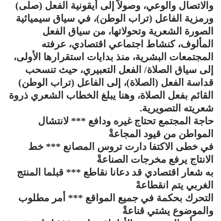
والاتصال والوعي، وصولاً إلى أيقونية الفعل (صلى)
ورمزية الفاعل (تراب الوطن)، في سياق سيميائية
الصورة الشعرية وتحولاتها، من سياق الفعل
المألوف، كنشاط اجتماعي اقتصادي، عرفته
المجتمعات البشرية، منذ بدايات استقرارها الأولى،
إلى سياق الصلاة/ الفعل التعبيري، حيث تنسحب
قداسة الفعل (الصلاة)، إلى الفاعل (تراب الوطن)
القائم بفعل الصلاة، وهنا يبلغ الخطاب الشعري ذروة
شعريته التصويرية.
حاجة المجتمع تحتاج غيره ودافع *** لانتشال
المواطن من قيود المجاعةْ
في خطى الاكتفا دارت تروس المصانع *** خط
الانتاج يرفع مخرجات الصناعةْ
به شعار اقتصادي قد دعانا نقاطع *** قبلما المنتج
الغربي يتم انقطاعهْ
التحرك بحكمة في جميع المواقع *** أمر مطلوب
والموضوع يشتي قناعةْ