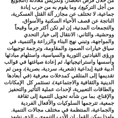
من خلال فرض الحصار، وتكريس معادلة (التجويع
من أجل التركيع)، وما يقوم به من حرب إبادة
جماعية، لا تختلف عن مجازر آلة القتل العسكرية،
الناتجة عن قصف الأحياء السكنية والأسواق،
والتجمعات المدنية، إن لم تكن أكثر جرماً وقبحاً
ووحشية، والثاني: الانتقال إلى خيار التحدي
والمواجهة، وتبني نهج البناء والزراعة والتنمية، في
سياق خيارات الصمود والمقاومة، وترجمة توجيهات
ورؤى القيادتين الثورية والسياسية، واستلهام مبادئها
وأسسها واستراتيجياتها، ثم إعادة صياغتها في قوالب
أدبية فنية إبداعية (شعرية، سردية، بصرية)، ومن ثم
تقديمها إلى المتلقي كمدخلات معرفية (في أبعادها
الدينية والثقافية والاجتماعية)، تستثمر كل الإمكانات
والطاقات التعبيرية، لإحداث عملية التأثير والتحفيز
والإقناع، بما من شأنه تحويل التنمية إلى ثقافة
جمعية، تترجمها السلوكيات والأفعال الفردية
والجماعية، المنتظمة في مختلف مجالات التنمية.
ولهذا يمكن القول إن الأدب التنموي – الذي نشهد