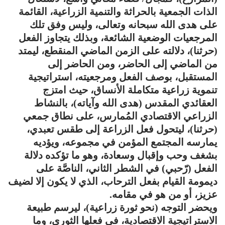
الذات الجمعية بالحراثة والتنمية الزراعية، القائمة
على هدى الله سبحانه وتعالى، وليس وفق تلك
المرجعيات الوضعية الشائعة، وبذلك يتجاوز الفعل
(حرثنا)، دلالته على الزمن الماضي المنقطع، ليمتد
من الماضي إلى الحاضر، ومن الحاضر إلى
المستقبل، بوصف الفعل ومرجعيته، استراتيجية
تنموية زراعية متكاملة الأنساق، حيث امتزج
العقائدي المقدس (هدى الله وآياته)، بالنشاط
الزراعي الاقتصادي المُمارس، على نطاق جمعي
(حرثنا)، ليتحول فعل الزراعة إلى طقس تعبدي،
يمارسه المجتمع المؤمن في مجموعه، ويؤديه
بشغف وحب وإقبال وسعادة، وهو ما تؤكده دلالة
الفعل (رّحبي) في الشطر الثاني، الناصَّة على
ديمومة القيام بفعل الترحاب، الذي لا يكون إلا لضيف
عزيز، أو من هو في مقامه.
ويحضر التوجه (نحو ثورة زراعية)، ليرسم طبيعة
الاستراتيجية الاقتصادية، في فعلها الثوري، وما