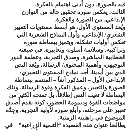
فيه بالصورة، دون أدنى اهتمام بالفكرة.
الثالث: يعكس صورة تحقيق حالة من التوازن
الإبداعي، بين الصورة والفكرة.
ويُعد المستوى الأول، هو أبسط مستويات التعبير
الشعري/ الإبداعي، وأول النماذج الشعرية التي
تعكس أوليات تشكله، ويتميز ببساطة صوره
وتراكيبه، وسلاسة أسلوبه وتعابيره، في صيغته
الخطابية المباشرة، وصدق التجربة، وعظمة الدور
التوجيهي، وأهمية المحتوى/ الرسالة، ويُعد النص
الذي بين أيدينا، أحد نماذج المستوى التعبيري/
الإبداعي الأول – المذكور آنفاً – المتسم ببساطة
الصورة والتعبير، وعمق الفكرة وقوة الرسالة، وتلك
البساطة لا تعيب النص إطلاقاً، بل تمنحه الكثير من
مواضعات القوة وديمومة الحضور، كونه يقدم أصدق
تعبير على مرحلته، وأبلغ صورة لأولية التجربة، وجِدَّة
الموضوع في راهنيته الزمنية.
يطالعنا عنوان هذه القصيدة “التنمية الزراعية” – في