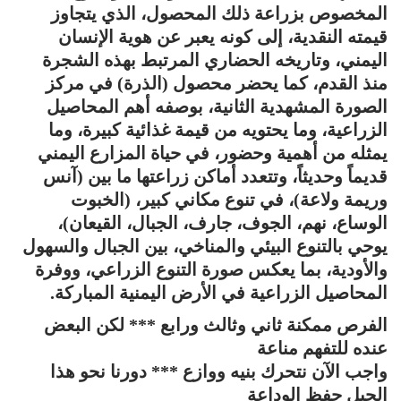
المخصوص بزراعة ذلك المحصول، الذي يتجاوز
قيمته النقدية، إلى كونه يعبر عن هوية الإنسان
اليمني، وتاريخه الحضاري المرتبط بهذه الشجرة
منذ القدم، كما يحضر محصول (الذرة) في مركز
الصورة المشهدية الثانية، بوصفه أهم المحاصيل
الزراعية، وما يحتويه من قيمة غذائية كبيرة، وما
يمثله من أهمية وحضور، في حياة المزارع اليمني
قديماً وحديثاً، وتتعدد أماكن زراعتها ما بين (آنس
وريمة ولاعة)، في تنوع مكاني كبير، (الخبوت
الوساع، نهم، الجوف، جارف، الجبال، القيعان)،
يوحي بالتنوع البيئي والمناخي، بين الجبال والسهول
والأودية، بما يعكس صورة التنوع الزراعي، ووفرة
المحاصيل الزراعية في الأرض اليمنية المباركة.
الفرص ممكنة ثاني وثالث ورابع *** لكن البعض
عنده للتفهم مناعة
واجب الآن نتحرك بنيه ووازع *** دورنا نحو هذا
الجيل حفظ الوداعة