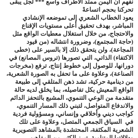
نفهم أن اليمن ممتد الأطراف واسع *** لجل يبقى
تحركنا بحجم اتساعهْ
يعود الخطاب الشعري إلى تموضعه الإنشادي
المباشر، بهدف تحقيق أعلى مستويات الإقناع
والاحتجاج، من خلال استغلال معطيات الواقع مثل
(حاجة المجتمع)، وضرورة انتشاله (من قيود
المجاعة)، ولن يتحقق ذلك إلا بالسير على (خطى
الاكتفاء) الذاتي، التي تصورها (تروس المصانع) في
دورانها، للوصول إلى خطوط إنتاج، ترفع (مخرجات
الصناعة)، وعلاوة على ما تحفل به الصورة الشعرية،
من دينامية حركية، تشد ذهن المتلقي إلى طبيعة
الواقع المعيش بكل تفاصيله، بما يخلق لديه حالة
متقدمة من الوعي التنموي، المشبع بالتحفز الدائم
والاندفاع المتواصل، لتبني ذلك المسار التنموي،
كواجب ديني وأخلاقي وإنساني، ومسؤولية فردية
في السياق الجمعي المتصل، وعلاوة على تلك
الشعرية المكثفة، المحتشدة بالمشاهد التصويرية
ودلالاتها المتنامية، تبرز الكثير من المفاهيم