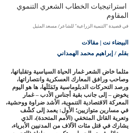
استراتيجيات الخطاب الشعري التنموي
المقاوم
في قصيدة “التنمية الزراعية” للشاعر/ مسعد المثيل
البيضاء نت | مقالات
بقلم / إبراهيم محمد الهمداني
مثلما خاض الشعر غمار الحياة السياسية وتقلباتها،
وصاحب ورافق المعارك العسكرية وانتصاراتها،
ورصد التحركات الدبلوماسية وتَمَثَلَها، ها هو اليوم
يخوض – إلى جانب بقية أجناس الأدب – غمار
المعركة الاقتصادية التنموية، الأشد ضراوة ووحشية،
في مسارين متوازيين؛ الأول: يعمد إلى كشْف
وتعرية القاتل المتخفي (الأمم المتحدة)، الذي
يشارك في قتل مئات الآلاف من المدنيين الأبرياء،