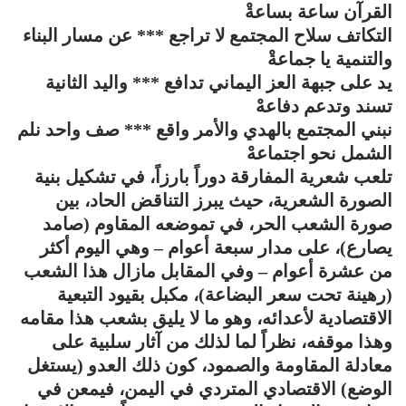
القرآن ساعة بساعةْ
التكاتف سلاح المجتمع لا تراجع *** عن مسار البناء
والتنمية يا جماعةْ
يد على جبهة العز اليماني تدافع *** واليد الثانية
تسند وتدعم دفاعهْ
نبني المجتمع بالهدي والأمر واقع *** صف واحد نلم
الشمل نحو اجتماعهْ
تلعب شعرية المفارقة دوراً بارزاً، في تشكيل بنية
الصورة الشعرية، حيث يبرز التناقض الحاد، بين
صورة الشعب الحر، في تموضعه المقاوم (صامد
يصارع)، على مدار سبعة أعوام – وهي اليوم أكثر
من عشرة أعوام – وفي المقابل مازال هذا الشعب
(رهينة تحت سعر البضاعة)، مكبل بقيود التبعية
الاقتصادية لأعدائه، وهو ما لا يليق بشعب هذا مقامه
وهذا موقفه، نظراً لما لذلك من آثار سلبية على
معادلة المقاومة والصمود، كون ذلك العدو (يستغل
الوضع) الاقتصادي المتردي في اليمن، فيمعن في