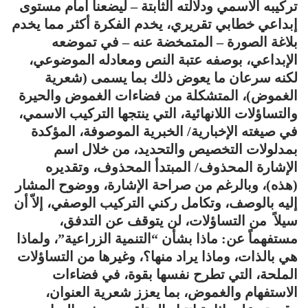
تركيبه الاسمي ودلالته الثابتة – ليضعنا أمام مستوى
إبداعي خطابي تقريري، يخدم الفكرة أكثر مما يخدم
بلاغة الصورة – المتمخضة عنه – في تموضعه
الإبداعي، بوصفه عتبة النص ومعادله الموضوعي،
لكنه سرعان ما يعوض ذلك بما يسمى (شعرية
الغموض)، المتشكلة من فضاءات الغموض والحيرة
والتساؤلات اللانهائية، التي ينتجها التركيب الاسمي،
في صيغته الإخبارية/ الخبرية الموصوفة، المؤكدة
بمدلولات التخصيص والتحديد، من خلال اسم
الإشارة المحذوف/ المبتدأ المحذوف، وتقديره
(هذه)، وبالرغم من صراحة الإشارة، ووضوح المشار
إليه بالوصف، وتكامل ركني التركيب الوصفي، إلاّ أن
سيلاً من التساؤلات، لن يتوقف عن التدفق،
مستفهماً عن: ماذا بشأن “التنمية الزراعية”، ولماذا
هي بالذات، وماذا يراد منها؟، وغيرها من التساؤلات
الملحة، التي تطرح نفسها بقوة، في فضاءات
الاستفهام والغموض، بما يعزز شعرية العنوان،