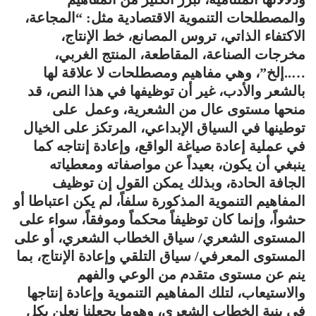
والمصطلحات التنموية الاقتصادية مثل: “المجاعة،
الاكتفاء الذاتي، تروس المصانع، خط الإنتاج،
مخرجات الصناعة، المقاطعة، المنتج الغربي،
…..إلخ”، وهي مفاهيم ومصطلحات لا علاقة لها
بالشعر والأدب، غير أن توظيفها في هذا النص، قد
منحها مستوى عال من الشعرية، وعمل على
توطينها في السياق الإبداعي، المرتكز على الخيال
في عملية إعادة صياغة الواقع، وإعادة إنتاجه كما
ينبغي أن يكون، بعيداً عن مواصفاته ومعطياته
الجافة الحادة، وبذلك يمكن القول إن توظيف
المفاهيم التنموية المذكورة سلفاً، لم يكن اعتباطا أو
حشواً، وإنما كان توظيفاً محكماً وموفقاً، سواء على
المستوى الشعري/ سياق الخطاب الشعري، أو على
المستوى المعرفي/ سياق التلقي وإعادة الإنتاج، بما
ينم عن مستوى متقدم من الوعي والفهم
والاستيعاب، لتلك المفاهيم التنموية وإعادة إنتاجها
في بنية الخطاب الشعري، وهوما يجعلنا نعلن بكل