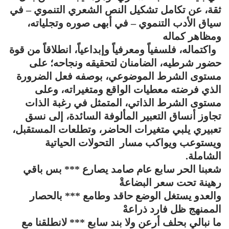
ثقة، عن تكامل تشكيل النص الشعري التنموي – في
سياق الأدب التنموي – في أبهى صوره وتجلياته،
ومظاهر كماله
واكتماله، فلسفياً ومعرفياً وإبداعياً، انطلاقاً من قوة
حضور شرطيه، الضامنان لتحقيقه ونجاحه؛ على
مستوى الشرط الموضوعي، بوصفه فعل الضرورة
الذي فرضته معطيات الواقع ومتغيراته، وعلى
مستوى الشرط الذاتي، المتمثل في رغبة الذات
تجاوز أنساق التعبير المألوفة السائدة، إلى نسق
تعبيري يلبي متغيرات الحاضر، وتطلعات المستقبل،
ويستوعب ويواكب مسار التحولات الحياتية
الشاملة.
شعبنا الحر سابع عام صامد يصارع *** بس باقي
رهينة تحت سعر البضاعةْ
والعدو يستغل الوضع حاقد وطامع *** بالحصار
الممنهج ظل فارد ذراعهْ
ما نبالي بحلف أرعن ولا بند سابع *** لانطلقنا مع