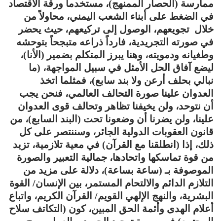
ممارسة (الحصار الممنهج)، مستخدماً ورقة الاقتصاد
في الضغط على أبناء الشعب اليمني، محاولاً من
خلال تجويعهم، الوصول إلى تركيعهم، حيث يحضر
في صورته التجريدية، فارداً ذراعه متبجحاً بتوحشه
وطغيانه ودمويته، وهنا يبرز المتكلم بضمير (الأنا)،
ليضع آفاق الحل الأمثل في سبيل المواجهة، (ما
نبالي بحلف أرعن ولا بند سابع)، فمثلما اتخذ
العدوان علينا صورة التحالف العالمي، فنحن يجب
أن نتوحد، ولن يخيفنا تظاهر وتحالف قوى العدوان
علينا، ولن يضرنا أن وضعونا تحت (البند السابع)، من
قانون العقوبات الدولية الجائر، وسننتصر على كل
ذلك، إذا (انطلقنا مع القرآن) في معية تلازمية، تزيد
من قوة تماسكها واتحادها، جمالية التعبير والصورة
الموصوفة بـ (ساعة بساعة)، دلالة على مزيد من
التلازم الدائم والالتحام المستمر، بين الإنسان/ القوة
البشرية، والنهج الإلهي القويم/ القرآن الكريم، واتباع
أعلام الهدى وأئمة الحق المبين، كون (التكاتف سلاح