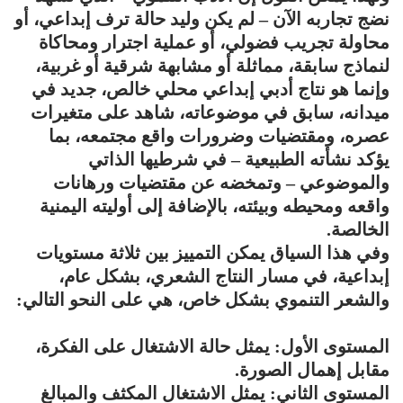
نضج تجاربه الآن – لم يكن وليد حالة ترف إبداعي، أو
محاولة تجريب فضولي، أو عملية اجترار ومحاكاة
لنماذج سابقة، مماثلة أو مشابهة شرقية أو غربية،
وإنما هو نتاج أدبي إبداعي محلي خالص، جديد في
ميدانه، سابق في موضوعاته، شاهد على متغيرات
عصره، ومقتضيات وضرورات واقع مجتمعه، بما
يؤكد نشأته الطبيعية – في شرطيها الذاتي
والموضوعي – وتمخضه عن مقتضيات ورهانات
واقعه ومحيطه وبيئته، بالإضافة إلى أوليته اليمنية
الخالصة.
وفي هذا السياق يمكن التمييز بين ثلاثة مستويات
إبداعية، في مسار النتاج الشعري، بشكل عام،
والشعر التنموي بشكل خاص، هي على النحو التالي:
المستوى الأول: يمثل حالة الاشتغال على الفكرة،
مقابل إهمال الصورة.
المستوى الثاني: يمثل الاشتغال المكثف والمبالغ