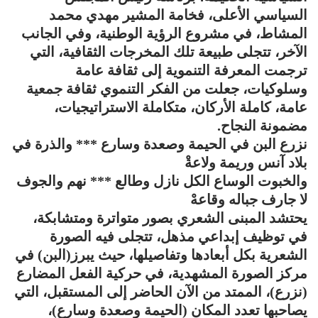
السياسي الأعلى، فخامة المشير مهدي محمد
المشاط، في مشروع الرؤية الوطنية، وفي الجانب
الآخر، تتجلى طبيعة تلك المخرجات الثقافية، التي
ترجمت المعرفة التنموية إلى ثقافة عامة
وسلوكيات، جعلت من الفكر التنموي ثقافة جمعية
عامة، كاملة الأركان، متكاملة الاستراتيجيات،
مضمونة النجاح.
نزرع البن في الحيمة وصعدة وسارع *** والذرة في
بلاد آنس وريمة ولاعةْ
والخبوت الوساع الكل نازل وطالع *** نهم والجوف
لا جارف جباله وقاعهْ
يحتشد المبنى الشعري بصور متواترة ومتشابكة،
في توظيف إبداعي مذهل، تتجلى فيه الصورة
الشعرية بكل أبعادها وتفاصيلها، حيث يبرز(البن) في
مركز الصورة المشهدية، في حركية الفعل المضارع
(نزرع)، الممتد من الآن الحاضر إلى المستقبل، التي
يصاحبها تعدد المكان (الحيمة وصعدة وسارع)،