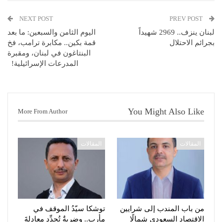
NEXT POST
PREV POST
لبنان ينزف.. 2969 شهيداً
اليوم الثامن والسبعين: ما بعد
بجرائم الاحتلال
قمة بكين.. مكابرة ترامب، فخ
البنتاغون في لبنان، ومقبرة
المدرعات الإسرائيلية!
You Might Also Like
More From Author
المقالات
المقالات
من باب المندب إلى شرايين
توشكا سيّدُ الموقف في
الاقتصاد السعودي شمالًا
مأرب.. وضربةٌ تُجدِّد معادلةَ