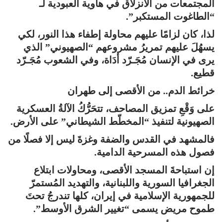
المجتمعات من الانزلاق في هاوية العبودية لـ
“الطاغوت المستكبر”.
لذا، كان لزامًا عليهم محاولة إطفاء هذا النور، لكي
يسهُلَ عليهم تمريرُ مشروعهم “الصهيوني” الذي
يرى في الإنسان مُجَـرّد أدَاة، وفي الشعوب مُجَـرّد
قطيع.
خرائط الدم.. من الأقصى إلى طهران
على وَقْعِ تمزيق المصاحف، تتحَرُّكُ الآلةُ العسكرية
الصهيونية لتنفيذ “المخطّط الشيطاني” على الأرض.
فالمشهد في القدس والضفة وغزةَ ليس إلا فصلًا من
فصول هذه المسرحية الدامية.
إن استباحةَ المسجد الأقصى، ومحاولات ابتلاع
الجغرافيا السورية واللبنانية، والتهديد المُستمرّ
للجمهورية الإسلامية في إيران، كلها تندرجُ تحتَ
طموح مريض يسمى “تغيير الشرق الأوسط”.