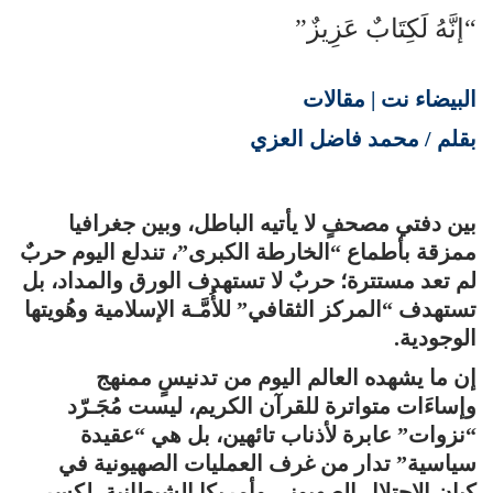
“إنَّهُ لَكِتَابٌ عَزِيزٌ”
البيضاء نت | مقالات
بقلم / محمد فاضل العزي
بين دفتي مصحفٍ لا يأتيه الباطل، وبين جغرافيا
ممزقة بأطماع “الخارطة الكبرى”، تندلع اليوم حربٌ
لم تعد مستترة؛ حربٌ لا تستهدف الورق والمداد، بل
تستهدف “المركز الثقافي” للأُمَّـة الإسلامية وهُويتها
الوجودية.
إن ما يشهده العالم اليوم من تدنيسٍ ممنهج
وإساءَات متواترة للقرآن الكريم، ليست مُجَـرّد
“نزوات” عابرة لأذناب تائهين، بل هي “عقيدة
سياسية” تدار من غرف العمليات الصهيونية في
كِيان الاحتلال الصهيوني وأمريكا الشيطانية، لكسر