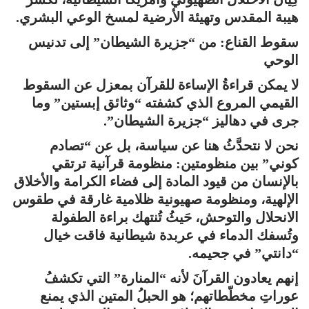
هيبة المقدس وتهيئة الأرضية لمسخ الوعي البشري.
سقوط القناع: من “جزيرة الشيطان” إلى تدنيس
الوحي
لا يمكن قراءةُ الإساءة للقرآن بمعزل عن السقوط
القيمي المروع الذي كشفته “وثائق إبستين” وما
جرى في دهاليز “جزيرة الشيطان”.
نحن لا نتحدَّثُ هنا عن سياسة، بل عن “تصادم
كوني” بين منظومتين: منظومة قرآنية ترتقي
بالإنسان من قيود المادة إلى فضاء الكرامة والأخلاق
الإلهية، ومنظومة صهيونية ظلامية غارقة في طقوس
الانحلال والتوحش، حَيثُ تُنتهك براءة الطفولة
وتُسفك الدماء في عربدة شيطانية فاقت خيال
“دانتي” في جحيمه.
إنهم يعادون القرآنَ لأنه “المنارة” التي تكشفُ
عوراتِ مخطّطاتهم؛ هو الحبلُ المتين الذي يمنع