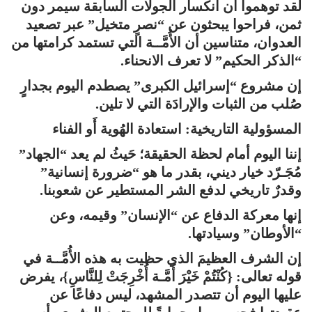
لقد توهموا أن انكسار الجولات السابقة سيمر دون
ثمن، فراحوا يبحثون عن “نصرٍ متخيل” عبر تصعيد
العدوان، متناسين أن الأُمَّــة التي تستمد كرامتها من
“الذكر الحكيم” لا تعرف الانحناء.
إن مشروع “إسرائيل الكبرى” يصطدم اليوم بجدارٍ
صُلب من الثبات والإرادَة التي لا تلين.
المسؤولية التاريخية: استعادة الهُوية أَو الفناء
إننا اليوم أمام لحظة الحقيقة؛ حَيثُ لم يعد “الجهاد”
مُجَـرّد خيار ديني، بقدر ما هو “ضرورة إنسانية”
وقدرٌ تاريخي لدفع الشر المستطير عن شعوبنا.
إنها معركة الدفاع عن “الإنسان” وقيمه، وعن
“الأوطان” وسيادتها.
إن الشرف العظيمَ الذي حظيت به هذه الأُمَّــة في
قوله تعالى: {كُنْتُمْ خَيْرَ أُمَّـة أُخْرِجَتْ لِلنَّاسِ}، يفرض
عليها اليوم أن تتصدر المشهد، ليس دفاعًا عن