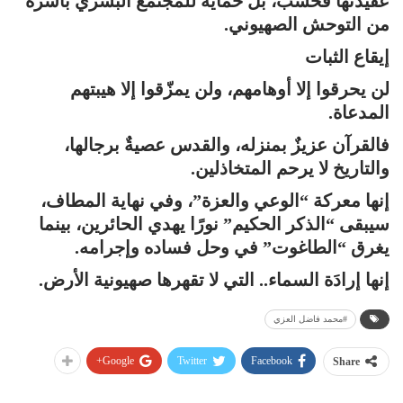
عقيدتها فحسب، بل حمايةً للمجتمع البشري بأسره
من التوحش الصهيوني.
إيقاع الثبات
لن يحرقوا إلا أوهامهم، ولن يمزّقوا إلا هيبتهم
المدعاة.
فالقرآن عزيزٌ بمنزله، والقدس عصيةٌ برجالها،
والتاريخ لا يرحم المتخاذلين.
إنها معركة “الوعي والعزة”، وفي نهاية المطاف،
سيبقى “الذكر الحكيم” نورًا يهدي الحائرين، بينما
يغرق “الطاغوت” في وحل فساده وإجرامه.
إنها إرادَة السماء.. التي لا تقهرها صهيونية الأرض.
#محمد فاضل العزي
Google+
Twitter
Facebook
Share