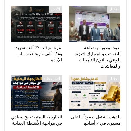
الأخبار
الأخبار
ندوة توعوية بمصلحة
غزة تنزف.. 73 ألف شهيد
الضرائب والجمارك لتعزيز
و174 ألف جريح تحت نار
الوعي بقانون التأمينات
الإبادة
والمعاشات
الأخبار
أخبار محلية
الذهب يشتعل صعوداً.. أعلى
الخارجية اليمنية: حقٌ سيادي
مستوى في 7 أسابيع
في مواجهة الأنشطة العدائية