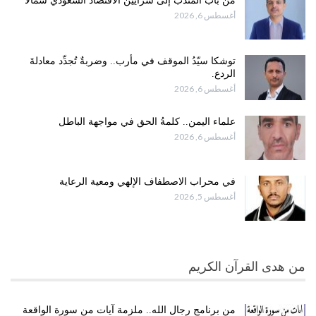
من باب المندب إلى شرايين الاقتصاد السعودي شمالًا
أغسطس 6, 2026
توشكا سيّدُ الموقف في مأرب.. وضربةٌ تُجدِّد معادلةَ
الردع.
أغسطس 6, 2026
علماء اليمن.. كلمةُ الحق في مواجهة الباطل
أغسطس 6, 2026
في محراب الاصطفاف الإلهي ومعية الرعاية
أغسطس 5, 2026
من هدى القرآن الكريم
من برنامج رجال الله.. ملزمة آيات من سورة الواقعة