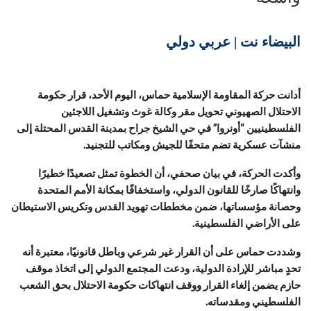
البيضاء نت | عربي دولي
أدانت حركة المقاومة الإسلامية حماس، اليوم الأحد، قرار حكومة
الاحتلال الصهيوني تحويل مقر وكالة غوث وتشغيل اللاجئين
الفلسطينيين “أونروا” في حي الشيخ جراح بمدينة القدس المحتلة إلى
منشآت عسكرية تضم متحفًا للجيش ومكاتب للتجنيد.
وأكدت الحركة، في بيان صحفي، أن الخطوة تمثل تصعيدًا خطيرًا
وانتهاكًا صارخًا للقانون الدولي، واستخفافًا بمكانة الأمم المتحدة
وحصانة مؤسساتها، ضمن مخططات تهويد القدس وتكريس الاستيطان
على الأراضي الفلسطينية.
وشددت حماس على أن القرار غير شرعي وباطل قانونيًا، معتبرة أنه
تحدٍ مباشر للإرادة الدولية، ودعت المجتمع الدولي إلى اتخاذ موقف
حازم يضمن إلغاء القرار ووقف انتهاكات حكومة الاحتلال بحق الشعب
الفلسطيني ومقدساته.