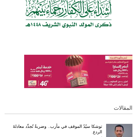
المقالات
توشكا سيّدُ الموقف في مأرب.. وضربةٌ تُجدِّد معادلةَ
الردع.