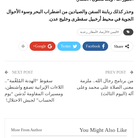
وحذر كذلك ربابنة السفن والصيادين من اضطراب البحر وسوء الأحوال
الجوية في محيط أرخبيل سقطرى وخليج عدن.
#اليمن #الأرصاد #أمطار_رعدية
Google+
Twitter
Facebook
Share
NEXT POST
PREV POST
من برنامج رجال الله.. ملزمة
سقوط “الهدنة المُلغّمة”..
معنى الصلاة على محمد وعلى
اللاءات الإيرانية تصفع واشنطن،
آله (اليوم الثالث)
ومسيرات المقاومة تُدشن “يوم
الحساب” لجيش الاحتلال!
You Might Also Like
More From Author