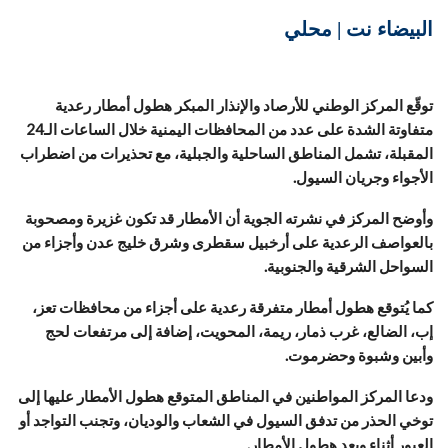
البيضاء نت | محلي
توقّع المركز الوطني للأرصاد والإنذار المبكر هطول أمطار رعدية
متفاوتة الشدة على عدد من المحافظات اليمنية خلال الساعات الـ24
المقبلة، تشمل المناطق الساحلية والجبلية، مع تحذيرات من اضطراب
الأجواء وجريان السيول.
وأوضح المركز في نشرته الجوية أن الأمطار قد تكون غزيرة ومصحوبة
بالعواصف الرعدية على أرخبيل سقطرى وشرق خليج عدن وأجزاء من
السواحل الشرقية والجنوبية.
كما يُتوقع هطول أمطار متفرقة رعدية على أجزاء من محافظات تعز،
إب، الضالع، غرب ذمار، ريمة، المحويت، إضافة إلى مرتفعات لحج
وأبين وشبوة وحضرموت.
ودعا المركز المواطنين في المناطق المتوقع هطول الأمطار عليها إلى
توخي الحذر من تدفق السيول في الشعاب والوديان، وتجنب التواجد أو
العبور أثناء وبعد هطول الأمطار.